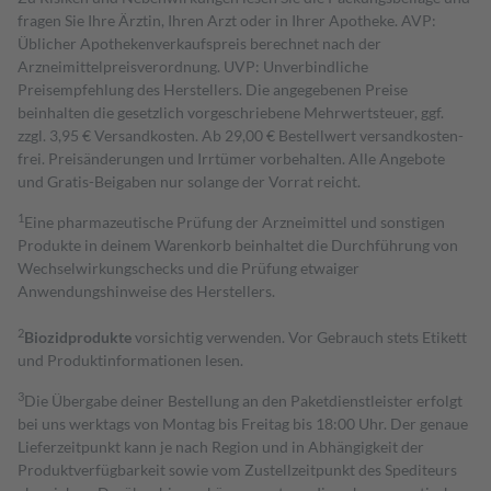
fragen Sie Ihre Ärztin, Ihren Arzt oder in Ihrer Apotheke. AVP:
Üblicher Apothekenverkaufspreis berechnet nach der
Arzneimittelpreisverordnung. UVP: Unverbindliche
Preisempfehlung des Herstellers. Die angegebenen Preise
beinhalten die gesetzlich vorgeschriebene Mehrwertsteuer, ggf.
zzgl. 3,95 € Versandkosten. Ab 29,00 € Bestell­wert versand­kosten­
frei. Preisänderungen und Irrtümer vorbehalten. Alle Angebote
und Gratis-Beigaben nur solange der Vorrat reicht.
1
Eine pharmazeutische Prüfung der Arzneimittel und sonstigen
Produkte in deinem Warenkorb beinhaltet die Durchführung von
Wechselwirkungschecks und die Prüfung etwaiger
Anwendungshinweise des Herstellers.
2
Biozidprodukte
vorsichtig verwenden. Vor Gebrauch stets Etikett
und Produktinformationen lesen.
3
Die Übergabe deiner Bestellung an den Paketdienstleister erfolgt
bei uns werktags von Montag bis Freitag bis 18:00 Uhr. Der genaue
Lieferzeitpunkt kann je nach Region und in Abhängigkeit der
Produktverfügbarkeit sowie vom Zustellzeitpunkt des Spediteurs