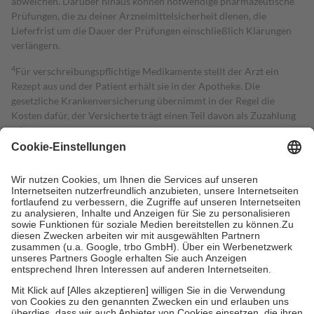
abweichen. Darüber hinaus können notwendige pharmazeutische
Prüfungen, die zu deiner Arzneimittelsicherheit dienen, die
Lieferfrist um die Dauer der Prüfungen einschließlich Klärungen
verlängern.
4
Für verschreibungspflichtige Medikamente stellt der Arzt ein
Rezept aus und der Patient erhält sie in der Apotheke. Die
gesetzliche Krankenversicherung übernimmt in der Regel die
Kosten dafür, der Versicherte trägt einen Teil davon als Zuzahlung
mit.
Grundsätzlich leisten Mitglieder Zuzahlungen in Höhe von zehn
Prozent des Abgabepreises,
mindestens
jedoch
fünf Euro
und
höchstens zehn Euro.
Es sind jedoch nie mehr als die tatsächlichen
Kosten der Leistung zu entrichten.
Diese Regeln gelten grundsätzlich auch für Online-Apotheken.
Bei Heilmitteln und häuslicher Krankenpflege beträgt die
Zuzahlung zehn Prozent der Kosten sowie zehn Euro je
Verordnung.
Um das Engagement der Versicherten für ihre eigene Gesundheit zu
stärken und die besondere Stellung der Familie zu unterstützen,
fallen
keine Zuzahlungen
an bei:
• Kindern und Jugendlichen bis zum vollendeten 18. Lebensjahr