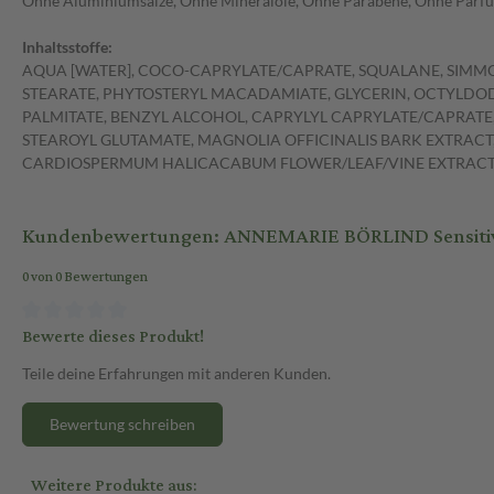
Ohne Aluminiumsalze, Ohne Mineralöle, Ohne Parabene, Ohne Parfü
Inhaltsstoffe:
AQUA [WATER], COCO-CAPRYLATE/CAPRATE, SQUALANE, SIMMON
STEARATE, PHYTOSTERYL MACADAMIATE, GLYCERIN, OCTYLDODEC
PALMITATE, BENZYL ALCOHOL, CAPRYLYL CAPRYLATE/CAPRATE,
STEAROYL GLUTAMATE, MAGNOLIA OFFICINALIS BARK EXTRACT
CARDIOSPERMUM HALICACABUM FLOWER/LEAF/VINE EXTRACT, CI
Kundenbewertungen: ANNEMARIE BÖRLIND Sensitiv
0 von 0 Bewertungen
Bewerte dieses Produkt!
Teile deine Erfahrungen mit anderen Kunden.
Bewertung schreiben
Weitere Produkte aus: