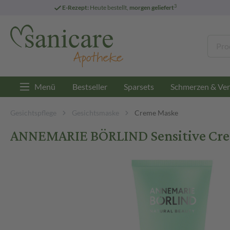
3
E-Rezept:
Heute bestellt,
morgen geliefert
Menü
Bestseller
Sparsets
Schmerzen & Ver
Gesichtspflege
Gesichtsmaske
Creme Maske
ANNEMARIE BÖRLIND Sensitive Cre