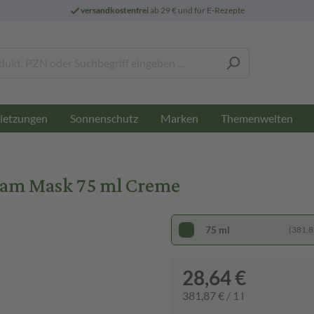
versandkostenfrei
ab 29 € und für E-Rezepte
letzungen
Sonnenschutz
Marken
Themenwelten
am Mask 75 ml Creme
75 ml
(381,87
28,64 €
381,87 € / 1 l