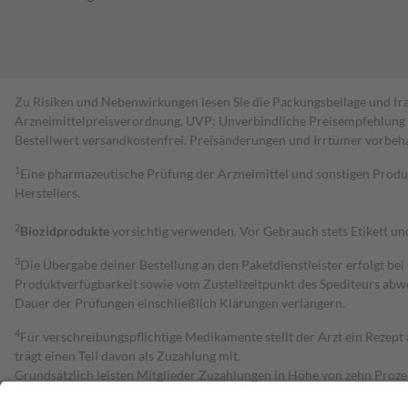
Zu Risiken und Nebenwirkungen lesen Sie die Packungsbeilage und fra
Arzneimittelpreisverordnung. UVP: Unverbindliche Preisempfehlung de
Bestell­wert versand­kosten­frei. Preisänderungen und Irrtümer vorbeh
1
Eine pharmazeutische Prüfung der Arzneimittel und sonstigen Pro
Herstellers.
2
Biozidprodukte
vorsichtig verwenden. Vor Gebrauch stets Etikett u
3
Die Übergabe deiner Bestellung an den Paketdienstleister erfolgt bei
Produktverfügbarkeit sowie vom Zustellzeitpunkt des Spediteurs abwe
Dauer der Prüfungen einschließlich Klärungen verlängern.
4
Für verschreibungspflichtige Medikamente stellt der Arzt ein Rezept 
trägt einen Teil davon als Zuzahlung mit.
Grundsätzlich leisten Mitglieder Zuzahlungen in Höhe von zehn Proz
zu entrichten.