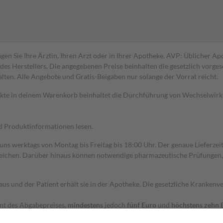
gen Sie Ihre Ärztin, Ihren Arzt oder in Ihrer Apotheke. AVP: Üblicher A
s Herstellers. Die angegebenen Preise beinhalten die gesetzlich vorgesc
alten. Alle Angebote und Gratis-Beigaben nur solange der Vorrat reicht.
dukte in deinem Warenkorb beinhaltet die Durchführung von Wechselwir
nd Produktinformationen lesen.
 uns werktags von Montag bis Freitag bis 18:00 Uhr. Der genaue Lieferze
ichen. Darüber hinaus können notwendige pharmazeutische Prüfungen, die
aus und der Patient erhält sie in der Apotheke. Die gesetzliche Krankenv
ent des Abgabepreises,
mindestens
jedoch
fünf Euro
und
höchstens zehn 