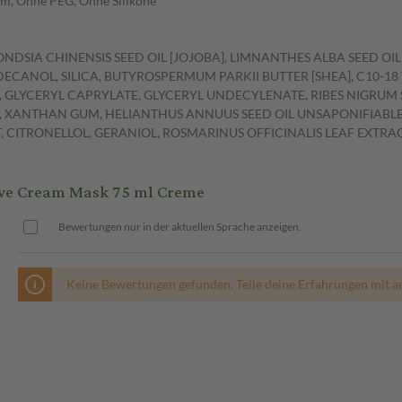
m, Ohne PEG, Ohne Silikone
DSIA CHINENSIS SEED OIL [JOJOBA], LIMNANTHES ALBA SEED O
ANOL, SILICA, BUTYROSPERMUM PARKII BUTTER [SHEA], C10-18 
 GLYCERYL CAPRYLATE, GLYCERYL UNDECYLENATE, RIBES NIGRUM 
, XANTHAN GUM, HELIANTHUS ANNUUS SEED OIL UNSAPONIFIABLE
TRONELLOL, GERANIOL, ROSMARINUS OFFICINALIS LEAF EXTRACT
e Cream Mask 75 ml Creme
Bewertungen nur in der aktuellen Sprache anzeigen.
Keine Bewertungen gefunden. Teile deine Erfahrungen mit a