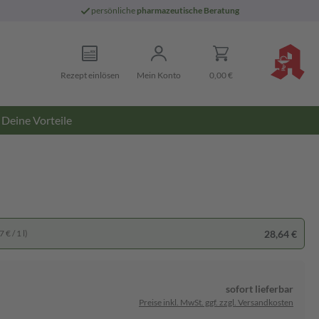
persönliche
pharmazeutische Beratung
Rezept einlösen
Mein Konto
0,00 €
Deine Vorteile
28,64 €
 € / 1 l)
sofort lieferbar
Preise inkl. MwSt. ggf. zzgl. Versandkosten