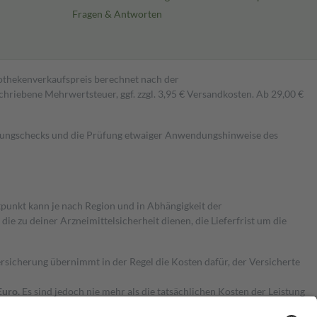
Fragen & Antworten
pothekenverkaufspreis berechnet nach der
hriebene Mehrwertsteuer, ggf. zzgl. 3,95 € Versandkosten. Ab 29,00 €
kungschecks und die Prüfung etwaiger Anwendungshinweise des
itpunkt kann je nach Region und in Abhängigkeit der
 zu deiner Arzneimittelsicherheit dienen, die Lieferfrist um die
ersicherung übernimmt in der Regel die Kosten dafür, der Versicherte
Euro.
Es sind jedoch nie mehr als die tatsächlichen Kosten der Leistung