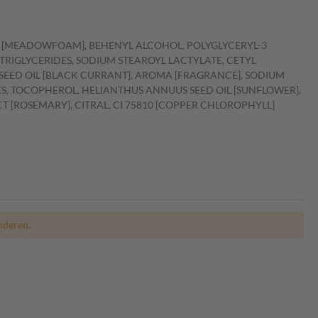
IL [MEADOWFOAM], BEHENYL ALCOHOL, POLYGLYCERYL-3
TRIGLYCERIDES, SODIUM STEAROYL LACTYLATE, CETYL
SEED OIL [BLACK CURRANT], AROMA [FRAGRANCE], SODIUM
S, TOCOPHEROL, HELIANTHUS ANNUUS SEED OIL [SUNFLOWER],
 [ROSEMARY], CITRAL, CI 75810 [COPPER CHLOROPHYLL]
nderen.