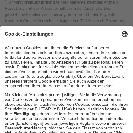
4
Für verschreibungspflichtige Medikamente stellt der Arzt ein
Rezept aus und der Patient erhält sie in der Apotheke. Die
gesetzliche Krankenversicherung übernimmt in der Regel die
Kosten dafür, der Versicherte trägt einen Teil davon als Zuzahlung
mit.
Grundsätzlich leisten Mitglieder Zuzahlungen in Höhe von zehn
Prozent des Abgabepreises,
mindestens
jedoch
fünf Euro
und
höchstens zehn Euro.
Es sind jedoch nie mehr als die tatsächlichen
Kosten der Leistung zu entrichten.
Diese Regeln gelten grundsätzlich auch für Online-Apotheken.
Bei Heilmitteln und häuslicher Krankenpflege beträgt die
Zuzahlung zehn Prozent der Kosten sowie zehn Euro je
Verordnung.
Um das Engagement der Versicherten für ihre eigene Gesundheit zu
stärken und die besondere Stellung der Familie zu unterstützen,
fallen
keine Zuzahlungen
an bei:
• Kindern und Jugendlichen bis zum vollendeten 18. Lebensjahr
mit Ausnahme der Fahrkosten
• Untersuchungen zur Vorsorge und Früherkennung, die von der
GKV getragen werden
• empfohlenen Schutzimpfungen
• Harn- und Blutteststreifen