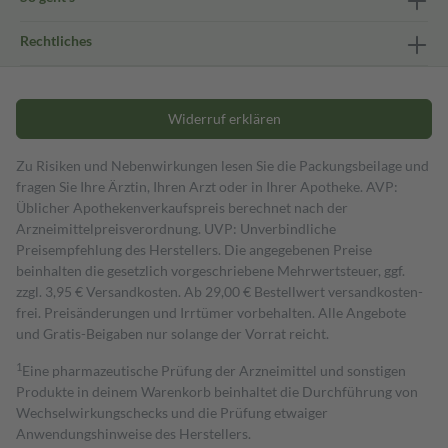
Rechtliches
Widerruf erklären
Zu Risiken und Nebenwirkungen lesen Sie die Packungsbeilage und
fragen Sie Ihre Ärztin, Ihren Arzt oder in Ihrer Apotheke. AVP:
Üblicher Apothekenverkaufspreis berechnet nach der
Arzneimittelpreisverordnung. UVP: Unverbindliche
Preisempfehlung des Herstellers. Die angegebenen Preise
beinhalten die gesetzlich vorgeschriebene Mehrwertsteuer, ggf.
zzgl. 3,95 € Versandkosten. Ab 29,00 € Bestell­wert versand­kosten­
frei. Preisänderungen und Irrtümer vorbehalten. Alle Angebote
und Gratis-Beigaben nur solange der Vorrat reicht.
1
Eine pharmazeutische Prüfung der Arzneimittel und sonstigen
Produkte in deinem Warenkorb beinhaltet die Durchführung von
Wechselwirkungschecks und die Prüfung etwaiger
Anwendungshinweise des Herstellers.