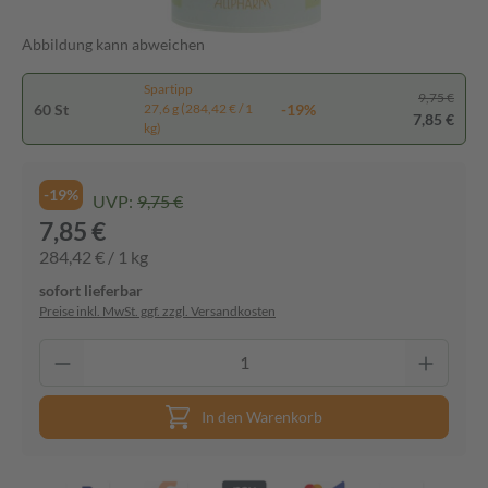
Abbildung kann abweichen
Spartipp
9,75 €
60 St
-19%
27,6 g (284,42 € / 1
7,85 €
kg)
-19%
UVP:
9,75 €
7,85 €
284,42 € / 1 kg
sofort lieferbar
Preise inkl. MwSt. ggf. zzgl. Versandkosten
In den Warenkorb