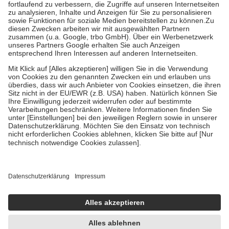
Diese Regeln gelten grundsätzlich auch für Online-Apotheken.
Bei Heilmitteln und häuslicher Krankenpflege beträgt die
Zuzahlung zehn Prozent der Kosten sowie zehn Euro je
Verordnung.
Um das Engagement der Versicherten für ihre eigene Gesundheit zu
stärken und die besondere Stellung der Familie zu unterstützen,
fallen
keine Zuzahlungen
an bei:
• Kindern und Jugendlichen bis zum vollendeten 18. Lebensjahr
mit Ausnahme der Fahrkosten
• Untersuchungen zur Vorsorge und Früherkennung, die von der
GKV getragen werden
• empfohlenen Schutzimpfungen
• Harn- und Blutteststreifen
Wir nutzen Trusted Shops als unabhängigen Dienstleister für die
Einholung von Bewertungen. Trusted Shops hat Maßnahmen
getroffen, um sicherzustellen, dass es sich um echte Bewertungen
handelt. Mehr Informationen findest du hier:
https://help.etrusted.com/hc/de/articles/4419944605341
Einige Bilder und Inhalte wurden unter Zuhilfenahme künstlicher
Intelligenz erstellt.