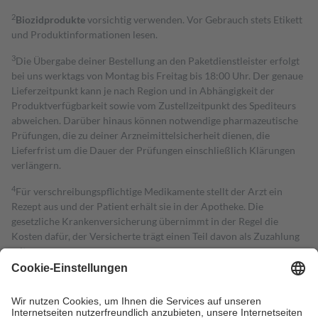
2
Biozidprodukte
vorsichtig verwenden. Vor Gebrauch stets Etikett
und Produktinformationen lesen.
3
Die Übergabe deiner Bestellung an den Paketdienstleister erfolgt
bei uns werktags von Montag bis Freitag bis 18:00 Uhr. Der genaue
Lieferzeitpunkt kann je nach Region und in Abhängigkeit der
Produktverfügbarkeit sowie vom Zustellzeitpunkt des Spediteurs
abweichen. Darüber hinaus können notwendige pharmazeutische
Prüfungen, die zu deiner Arzneimittelsicherheit dienen, die
Lieferfrist um die Dauer der Prüfungen einschließlich Klärungen
verlängern.
4
Für verschreibungspflichtige Medikamente stellt der Arzt ein
Rezept aus und der Patient erhält sie in der Apotheke. Die
gesetzliche Krankenversicherung übernimmt in der Regel die
Kosten dafür, der Versicherte trägt einen Teil davon als Zuzahlung
mit.
Grundsätzlich leisten Mitglieder Zuzahlungen in Höhe von zehn
Prozent des Abgabepreises,
mindestens
jedoch
fünf Euro
und
höchstens zehn Euro.
Es sind jedoch nie mehr als die tatsächlichen
Kosten der Leistung zu entrichten.