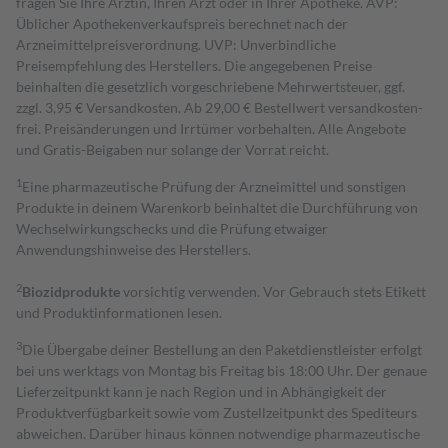
fragen Sie Ihre Ärztin, Ihren Arzt oder in Ihrer Apotheke. AVP:
Üblicher Apothekenverkaufspreis berechnet nach der
Arzneimittelpreisverordnung. UVP: Unverbindliche
Preisempfehlung des Herstellers. Die angegebenen Preise
beinhalten die gesetzlich vorgeschriebene Mehrwertsteuer, ggf.
zzgl. 3,95 € Versandkosten. Ab 29,00 € Bestell­wert versand­kosten­
frei. Preisänderungen und Irrtümer vorbehalten. Alle Angebote
und Gratis-Beigaben nur solange der Vorrat reicht.
1
Eine pharmazeutische Prüfung der Arzneimittel und sonstigen
Produkte in deinem Warenkorb beinhaltet die Durchführung von
Wechselwirkungschecks und die Prüfung etwaiger
Anwendungshinweise des Herstellers.
2
Biozidprodukte
vorsichtig verwenden. Vor Gebrauch stets Etikett
und Produktinformationen lesen.
3
Die Übergabe deiner Bestellung an den Paketdienstleister erfolgt
bei uns werktags von Montag bis Freitag bis 18:00 Uhr. Der genaue
Lieferzeitpunkt kann je nach Region und in Abhängigkeit der
Produktverfügbarkeit sowie vom Zustellzeitpunkt des Spediteurs
abweichen. Darüber hinaus können notwendige pharmazeutische