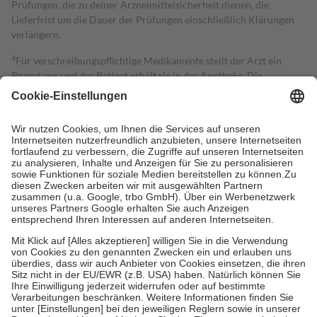
Prüfungen, die zu deiner Arzneimittelsicherheit dienen, die
Lieferfrist um die Dauer der Prüfungen einschließlich Klärungen
verlängern.
4
Für verschreibungspflichtige Medikamente stellt der Arzt ein
Rezept aus und der Patient erhält sie in der Apotheke. Die
gesetzliche Krankenversicherung übernimmt in der Regel die
Kosten dafür, der Versicherte trägt einen Teil davon als Zuzahlung
mit.
Grundsätzlich leisten Mitglieder Zuzahlungen in Höhe von zehn
Prozent des Abgabepreises,
mindestens
jedoch
fünf Euro
und
höchstens zehn Euro.
Es sind jedoch nie mehr als die tatsächlichen
Kosten der Leistung zu entrichten.
Diese Regeln gelten grundsätzlich auch für Online-Apotheken.
Bei Heilmitteln und häuslicher Krankenpflege beträgt die
Zuzahlung zehn Prozent der Kosten sowie zehn Euro je
Verordnung.
Um das Engagement der Versicherten für ihre eigene Gesundheit zu
stärken und die besondere Stellung der Familie zu unterstützen,
fallen
keine Zuzahlungen
an bei:
• Kindern und Jugendlichen bis zum vollendeten 18. Lebensjahr
mit Ausnahme der Fahrkosten