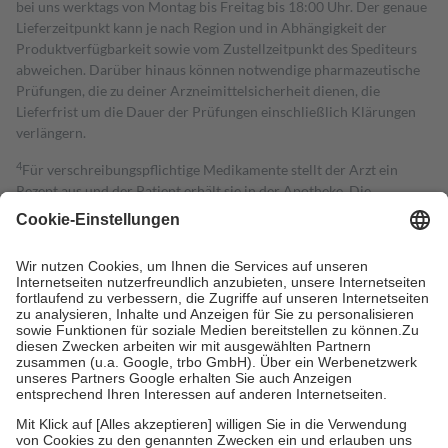
bei uns werktags von Montag bis Freitag bis 18:00 Uhr. Der genaue
Lieferzeitpunkt kann je nach Region und in Abhängigkeit der
Produktverfügbarkeit sowie vom Zustellzeitpunkt des Spediteurs
abweichen. Darüber hinaus können notwendige pharmazeutische
Prüfungen, die zu deiner Arzneimittelsicherheit dienen, die
Lieferfrist um die Dauer der Prüfungen einschließlich Klärungen
verlängern.
4
Für verschreibungspflichtige Medikamente stellt der Arzt ein
Rezept aus und der Patient erhält sie in der Apotheke. Die
gesetzliche Krankenversicherung übernimmt in der Regel die
Kosten dafür, der Versicherte trägt einen Teil davon als Zuzahlung
mit.
Grundsätzlich leisten Mitglieder Zuzahlungen in Höhe von zehn
Prozent des Abgabepreises,
mindestens
jedoch
fünf Euro
und
höchstens zehn Euro.
Es sind jedoch nie mehr als die tatsächlichen
Kosten der Leistung zu entrichten.
Diese Regeln gelten grundsätzlich auch für Online-Apotheken.
Bei Heilmitteln und häuslicher Krankenpflege beträgt die
Zuzahlung zehn Prozent der Kosten sowie zehn Euro je
Verordnung.
Um das Engagement der Versicherten für ihre eigene Gesundheit zu