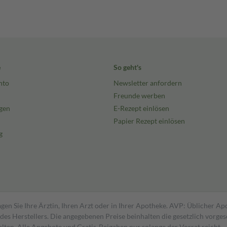
e
So geht's
nto
Newsletter anfordern
Freunde werben
gen
E-Rezept einlösen
Papier Rezept einlösen
g
gen Sie Ihre Ärztin, Ihren Arzt oder in Ihrer Apotheke. AVP: Üblicher A
s Herstellers. Die angegebenen Preise beinhalten die gesetzlich vorgesc
alten. Alle Angebote und Gratis-Beigaben nur solange der Vorrat reicht.