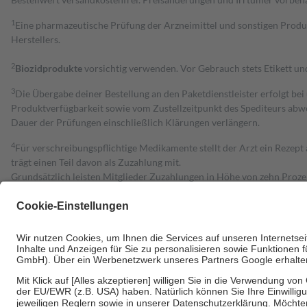
1
Eine pharmazeutische Prüfung der Arzneimittel und sonstigen Pro
Herstellers.
2
Biozidprodukte
vorsichtig verwenden. Vor Gebrauch stets Etikett u
3
Die Übergabe deiner Bestellung an den Paketdienstleister erfolgt bei
Produktverfügbarkeit sowie vom Zustellzeitpunkt des Spediteurs abwe
Dauer der Prüfungen einschließlich Klärungen verlängern.
4
Für verschreibungspflichtige Medikamente stellt der Arzt ein Rezept 
trägt einen Teil davon als Zuzahlung mit.
Grundsätzlich leisten Mitglieder Zuzahlungen in Höhe von zehn Proz
zu entrichten.
Diese Regeln gelten grundsätzlich auch für Online-Apotheken.
Bei Heilmitteln und häuslicher Krankenpflege beträgt die Zuzahlung 
Um das Engagement der Versicherten für ihre eigene Gesundheit zu stä
• Kindern und Jugendlichen bis zum vollendeten 18. Lebensjahr mit
• Untersuchungen zur Vorsorge und Früherkennung, die von der GKV
• empfohlenen Schutzimpfungen
• Harn- und Blutteststreifen