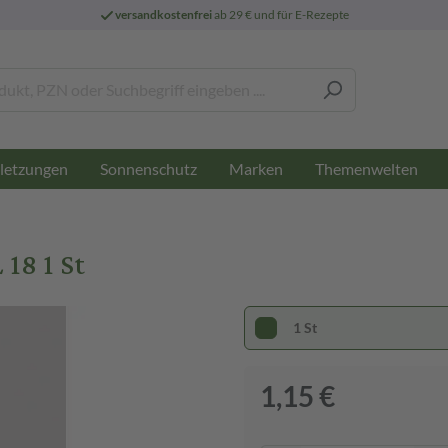
versandkostenfrei
ab 29 € und für E-Rezepte
letzungen
Sonnenschutz
Marken
Themenwelten
18 1 St
1 St
1,15 €