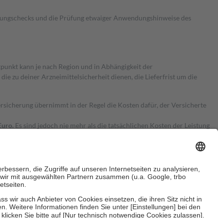
kungschecks und die Prüfung etwaiger Anwendungshinweise des
itpunkt kann je nach Region und in Abhängigkeit der
 zu deiner Arzneimittelsicherheit dienen, die Lieferfrist um die
ersicherung übernimmt in der Regel die Kosten dafür, der Versicherte
Euro.
Es sind jedoch nie mehr als die tatsächlichen Kosten der Leistung
e Zuzahlungen
an bei: