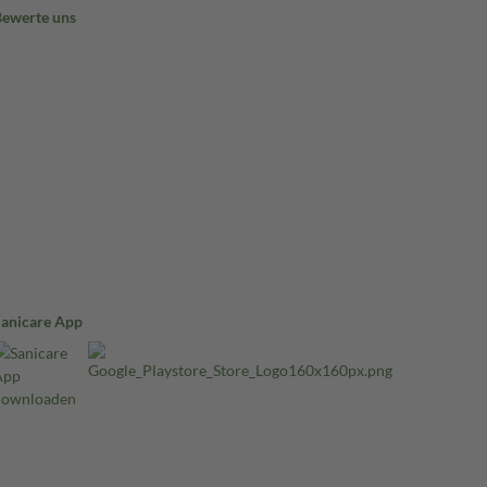
Bewerte uns
Sanicare App