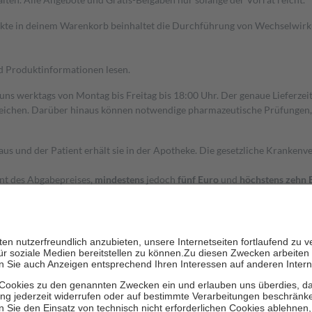
dukte in deinem Warenkorb beinhaltet die Durchführung von Wechselwir
nd Produktinformationen lesen.
 uns werktags von Montag bis Freitag bis 18:00 Uhr. Der genaue Lieferze
ichen. Darüber hinaus können notwendige pharmazeutische Prüfungen, die
aus und der Patient erhält sie in der Apotheke. Die gesetzliche Krankenv
ent des Abgabepreises,
mindestens
jedoch
fünf Euro
und
höchstens zehn 
zehn Prozent der Kosten sowie zehn Euro je Verordnung.
rken und die besondere Stellung der Familie zu unterstützen, fallen
kein
 Ausnahme der Fahrkosten
 getragen werden