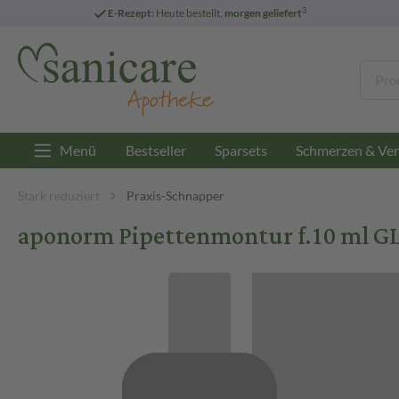
3
E-Rezept:
Heute bestellt,
morgen geliefert
Menü
Bestseller
Sparsets
Schmerzen & Ver
Stark reduziert
Praxis-Schnapper
aponorm Pipettenmontur f.10 ml GL 