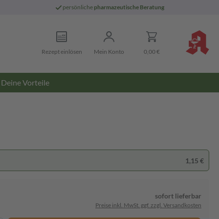
persönliche
pharmazeutische Beratung
Rezept einlösen
Mein Konto
0,00 €
Deine Vorteile
1,15 €
sofort lieferbar
Preise inkl. MwSt. ggf. zzgl. Versandkosten