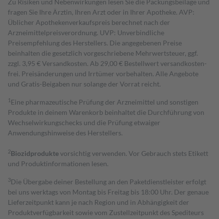
Zu Risiken und Nebenwirkungen lesen Sie die Packungsbeilage und
fragen Sie Ihre Ärztin, Ihren Arzt oder in Ihrer Apotheke. AVP:
Üblicher Apothekenverkaufspreis berechnet nach der
Arzneimittelpreisverordnung. UVP: Unverbindliche
Preisempfehlung des Herstellers. Die angegebenen Preise
beinhalten die gesetzlich vorgeschriebene Mehrwertsteuer, ggf.
zzgl. 3,95 € Versandkosten. Ab 29,00 € Bestell­wert versand­kosten­
frei. Preisänderungen und Irrtümer vorbehalten. Alle Angebote
und Gratis-Beigaben nur solange der Vorrat reicht.
1
Eine pharmazeutische Prüfung der Arzneimittel und sonstigen
Produkte in deinem Warenkorb beinhaltet die Durchführung von
Wechselwirkungschecks und die Prüfung etwaiger
Anwendungshinweise des Herstellers.
2
Biozidprodukte
vorsichtig verwenden. Vor Gebrauch stets Etikett
und Produktinformationen lesen.
3
Die Übergabe deiner Bestellung an den Paketdienstleister erfolgt
bei uns werktags von Montag bis Freitag bis 18:00 Uhr. Der genaue
Lieferzeitpunkt kann je nach Region und in Abhängigkeit der
Produktverfügbarkeit sowie vom Zustellzeitpunkt des Spediteurs