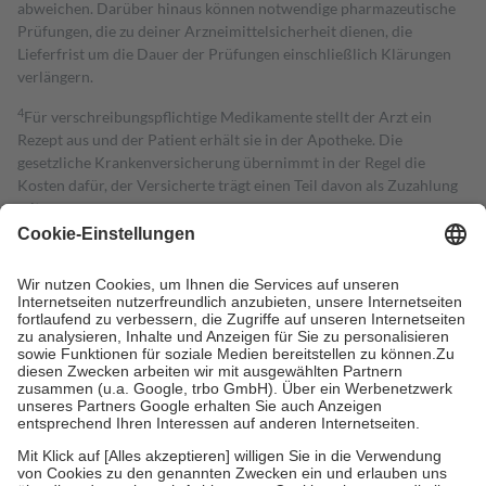
abweichen. Darüber hinaus können notwendige pharmazeutische
Prüfungen, die zu deiner Arzneimittelsicherheit dienen, die
Lieferfrist um die Dauer der Prüfungen einschließlich Klärungen
verlängern.
4
Für verschreibungspflichtige Medikamente stellt der Arzt ein
Rezept aus und der Patient erhält sie in der Apotheke. Die
gesetzliche Krankenversicherung übernimmt in der Regel die
Kosten dafür, der Versicherte trägt einen Teil davon als Zuzahlung
mit.
Grundsätzlich leisten Mitglieder Zuzahlungen in Höhe von zehn
Prozent des Abgabepreises,
mindestens
jedoch
fünf Euro
und
höchstens zehn Euro.
Es sind jedoch nie mehr als die tatsächlichen
Kosten der Leistung zu entrichten.
Diese Regeln gelten grundsätzlich auch für Online-Apotheken.
Bei Heilmitteln und häuslicher Krankenpflege beträgt die
Zuzahlung zehn Prozent der Kosten sowie zehn Euro je
Verordnung.
Um das Engagement der Versicherten für ihre eigene Gesundheit zu
stärken und die besondere Stellung der Familie zu unterstützen,
fallen
keine Zuzahlungen
an bei:
• Kindern und Jugendlichen bis zum vollendeten 18. Lebensjahr