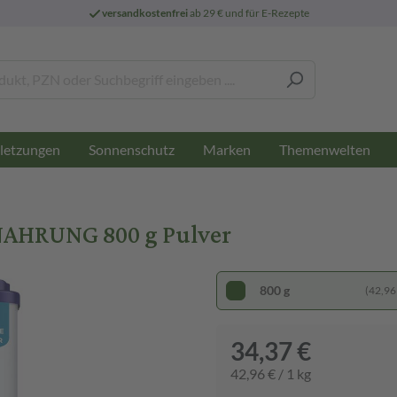
versandkostenfrei
ab 29 € und für E-Rezepte
letzungen
Sonnenschutz
Marken
Themenwelten
AHRUNG 800 g Pulver
800 g
(42,96 
34,37 €
42,96 € / 1 kg