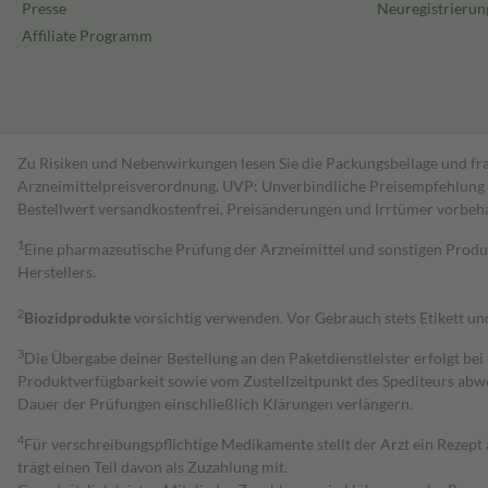
Presse
Neuregistrierun
Affiliate Programm
Zu Risiken und Nebenwirkungen lesen Sie die Packungsbeilage und fra
Arzneimittelpreisverordnung. UVP: Unverbindliche Preisempfehlung de
Bestell­wert versand­kosten­frei. Preisänderungen und Irrtümer vorbeh
1
Eine pharmazeutische Prüfung der Arzneimittel und sonstigen Pro
Herstellers.
2
Biozidprodukte
vorsichtig verwenden. Vor Gebrauch stets Etikett u
3
Die Übergabe deiner Bestellung an den Paketdienstleister erfolgt bei
Produktverfügbarkeit sowie vom Zustellzeitpunkt des Spediteurs abwe
Dauer der Prüfungen einschließlich Klärungen verlängern.
4
Für verschreibungspflichtige Medikamente stellt der Arzt ein Rezept 
trägt einen Teil davon als Zuzahlung mit.