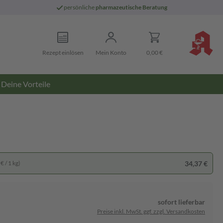
persönliche
pharmazeutische Beratung
Rezept einlösen
Mein Konto
0,00 €
Deine Vorteile
34,37 €
€ / 1 kg)
sofort lieferbar
Preise inkl. MwSt. ggf. zzgl. Versandkosten