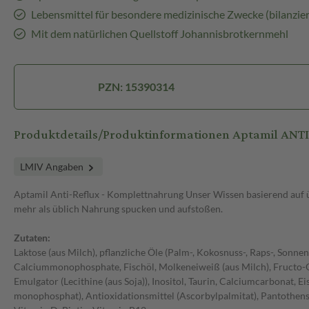
Lebensmittel für besondere medizinische Zwecke (bilanzier
Mit dem natürlichen Quellstoff Johannisbrotkernmehl
PZN: 15390314
Produktdetails/Produktinformationen Aptamil 
LMIV Angaben
Aptamil Anti-Reflux - Komplettnahrung Unser Wissen basierend auf üb
mehr als üblich Nahrung spucken und aufstoßen.
Zutaten:
Laktose (aus Milch), pflanzliche Öle (Palm-, Kokosnuss-, Raps-, Son
Calciummonophosphate, Fischöl, Molkeneiweiß (aus Milch), Fructo-Ol
Emulgator (Lecithine (aus Soja)), Inositol, Taurin, Calciumcarbonat, Ei
monophosphat), Antioxidationsmittel (Ascorbylpalmitat), Pantothensä