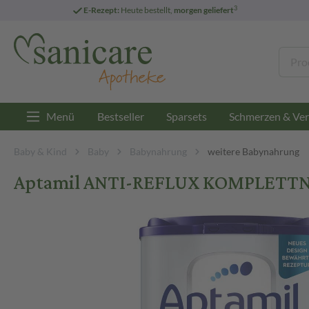
3
E-Rezept:
Heute bestellt,
morgen geliefert
Menü
Bestseller
Sparsets
Schmerzen & Ver
Baby & Kind
Baby
Babynahrung
weitere Babynahrung
Aptamil ANTI-REFLUX KOMPLETTN