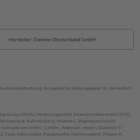
Hersteller: Danone Deutschland GmbH
 Komplettnahrung, die speziell für Babys geeignet ist, die deutlich
charide (aus Milch), Verdickungsmittel Johannisbrotkernmehl (3,5%),
Natriumcitrat, Kaliumchlorid, Vitamin C, Magnesiumchlorid,
triumsalze von Uridin-, Cytidin-, Adenosin-, Inosin-, Guanosin-5’-
2, Folat, Kaliumiodid, Mangansulfat, Natriumselenit, Vitamin K,