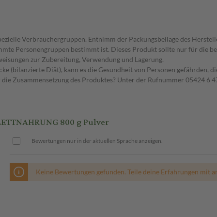
spezielle Verbrauchergruppen. Entnimm der Packungsbeilage des Herstell
timmte Personengruppen bestimmt ist. Dieses Produkt sollte nur für die
nweisungen zur Zubereitung, Verwendung und Lagerung.
ke (bilanzierte Diät), kann es die Gesundheit von Personen gefährden, d
er die Zusammensetzung des Produktes? Unter der Rufnummer 05424 6 47
LETTNAHRUNG 800 g Pulver
Bewertungen nur in der aktuellen Sprache anzeigen.
Keine Bewertungen gefunden. Teile deine Erfahrungen mit a