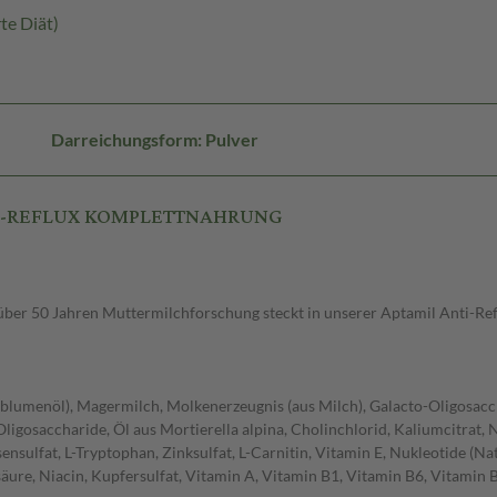
te Diät)
Darreichungsform: Pulver
ANTI-REFLUX KOMPLETTNAHRUNG
er 50 Jahren Muttermilchforschung steckt in unserer Aptamil Anti-Reflux
nenblumenöl), Magermilch, Molkenerzeugnis (aus Milch), Galacto-Oligosac
igosaccharide, Öl aus Mortierella alpina, Cholinchlorid, Kaliumcitrat, 
sensulfat, L-Tryptophan, Zinksulfat, L-Carnitin, Vitamin E, Nukleotide (Na
ure, Niacin, Kupfersulfat, Vitamin A, Vitamin B1, Vitamin B6, Vitamin B