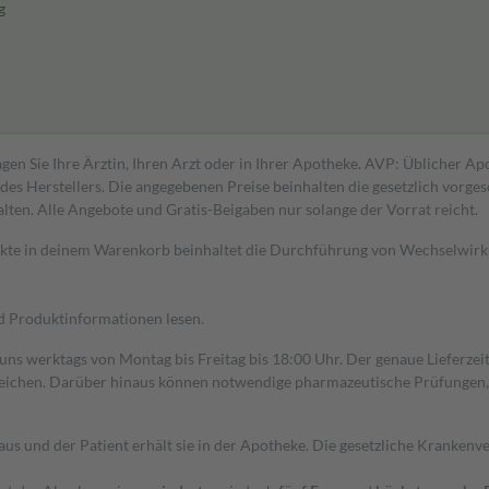
g
gen Sie Ihre Ärztin, Ihren Arzt oder in Ihrer Apotheke. AVP: Üblicher A
s Herstellers. Die angegebenen Preise beinhalten die gesetzlich vorgesc
alten. Alle Angebote und Gratis-Beigaben nur solange der Vorrat reicht.
dukte in deinem Warenkorb beinhaltet die Durchführung von Wechselwir
nd Produktinformationen lesen.
 uns werktags von Montag bis Freitag bis 18:00 Uhr. Der genaue Lieferze
ichen. Darüber hinaus können notwendige pharmazeutische Prüfungen, die
aus und der Patient erhält sie in der Apotheke. Die gesetzliche Krankenv