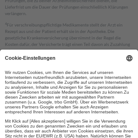
Prüfungen, die zu deiner Arzneimittelsicherheit dienen, die
Lieferfrist um die Dauer der Prüfungen einschließlich Klärungen
verlängern.
4
Für verschreibungspflichtige Medikamente stellt der Arzt ein
Rezept aus und der Patient erhält sie in der Apotheke. Die
gesetzliche Krankenversicherung übernimmt in der Regel die
Kosten dafür, der Versicherte trägt einen Teil davon als Zuzahlung
mit.
Grundsätzlich leisten Mitglieder Zuzahlungen in Höhe von zehn
Prozent des Abgabepreises,
mindestens
jedoch
fünf Euro
und
höchstens zehn Euro.
Es sind jedoch nie mehr als die tatsächlichen
Kosten der Leistung zu entrichten.
Diese Regeln gelten grundsätzlich auch für Online-Apotheken.
Bei Heilmitteln und häuslicher Krankenpflege beträgt die
Zuzahlung zehn Prozent der Kosten sowie zehn Euro je
Verordnung.
Um das Engagement der Versicherten für ihre eigene Gesundheit zu
stärken und die besondere Stellung der Familie zu unterstützen,
fallen
keine Zuzahlungen
an bei:
• Kindern und Jugendlichen bis zum vollendeten 18. Lebensjahr
mit Ausnahme der Fahrkosten