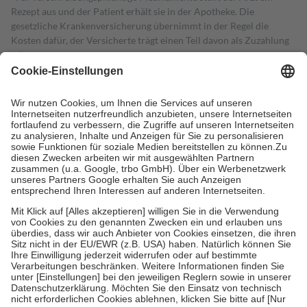
Rezept aus und der Patient erhält sie in der Apotheke. Die
gesetzliche Krankenversicherung übernimmt in der Regel die
Kosten dafür, der Versicherte trägt einen Teil davon als Zuzahlung
mit.
Grundsätzlich leisten Mitglieder Zuzahlungen in Höhe von zehn
Prozent des Abgabepreises,
mindestens
jedoch
fünf Euro
und
höchstens zehn Euro.
Es sind jedoch nie mehr als die tatsächlichen
Kosten der Leistung zu entrichten.
Diese Regeln gelten grundsätzlich auch für Online-Apotheken.
Bei Heilmitteln und häuslicher Krankenpflege beträgt die
Zuzahlung zehn Prozent der Kosten sowie zehn Euro je
Verordnung.
Um das Engagement der Versicherten für ihre eigene Gesundheit zu
stärken und die besondere Stellung der Familie zu unterstützen,
fallen
keine Zuzahlungen
an bei:
• Kindern und Jugendlichen bis zum vollendeten 18. Lebensjahr
mit Ausnahme der Fahrkosten
• Untersuchungen zur Vorsorge und Früherkennung, die von der
GKV getragen werden
• empfohlenen Schutzimpfungen
• Harn- und Blutteststreifen