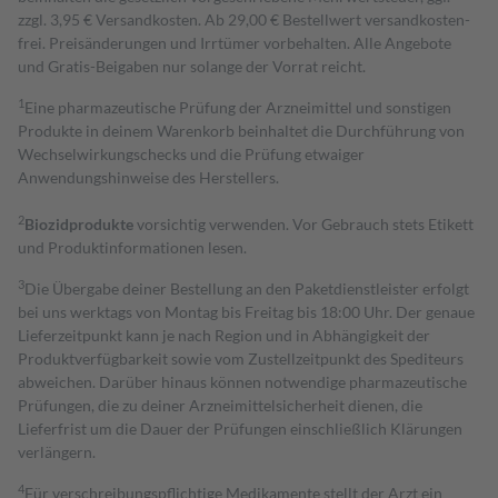
zzgl. 3,95 € Versandkosten. Ab 29,00 € Bestell­wert versand­kosten­
frei. Preisänderungen und Irrtümer vorbehalten. Alle Angebote
und Gratis-Beigaben nur solange der Vorrat reicht.
1
Eine pharmazeutische Prüfung der Arzneimittel und sonstigen
Produkte in deinem Warenkorb beinhaltet die Durchführung von
Wechselwirkungschecks und die Prüfung etwaiger
Anwendungshinweise des Herstellers.
2
Biozidprodukte
vorsichtig verwenden. Vor Gebrauch stets Etikett
und Produktinformationen lesen.
3
Die Übergabe deiner Bestellung an den Paketdienstleister erfolgt
bei uns werktags von Montag bis Freitag bis 18:00 Uhr. Der genaue
Lieferzeitpunkt kann je nach Region und in Abhängigkeit der
Produktverfügbarkeit sowie vom Zustellzeitpunkt des Spediteurs
abweichen. Darüber hinaus können notwendige pharmazeutische
Prüfungen, die zu deiner Arzneimittelsicherheit dienen, die
Lieferfrist um die Dauer der Prüfungen einschließlich Klärungen
verlängern.
4
Für verschreibungspflichtige Medikamente stellt der Arzt ein