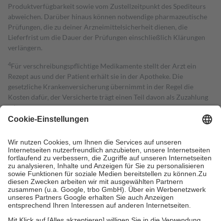
Produktverfügbarkeit sowie vom Zustellzeitpunkt des Spediteurs
abweichen. Darüber hinaus können notwendige pharmazeutische
Prüfungen, die zu deiner Arzneimittelsicherheit dienen, die
Lieferfrist um die Dauer der Prüfungen einschließlich Klärungen
verlängern.
4
Für verschreibungspflichtige Medikamente stellt der Arzt ein
Rezept aus und der Patient erhält sie in der Apotheke. Die
gesetzliche Krankenversicherung übernimmt in der Regel die
Kosten dafür, der Versicherte trägt einen Teil davon als Zuzahlung
mit.
Grundsätzlich leisten Mitglieder Zuzahlungen in Höhe von zehn
Prozent des Abgabepreises,
mindestens
jedoch
fünf Euro
und
höchstens zehn Euro.
Es sind jedoch nie mehr als die tatsächlichen
Kosten der Leistung zu entrichten.
Diese Regeln gelten grundsätzlich auch für Online-Apotheken.
Bei Heilmitteln und häuslicher Krankenpflege beträgt die
Zuzahlung zehn Prozent der Kosten sowie zehn Euro je
Verordnung.
Um das Engagement der Versicherten für ihre eigene Gesundheit zu
stärken und die besondere Stellung der Familie zu unterstützen,