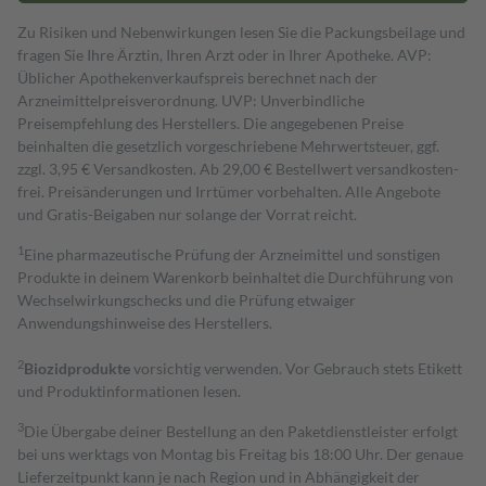
Zu Risiken und Nebenwirkungen lesen Sie die Packungsbeilage und
fragen Sie Ihre Ärztin, Ihren Arzt oder in Ihrer Apotheke. AVP:
Üblicher Apothekenverkaufspreis berechnet nach der
Arzneimittelpreisverordnung. UVP: Unverbindliche
Preisempfehlung des Herstellers. Die angegebenen Preise
beinhalten die gesetzlich vorgeschriebene Mehrwertsteuer, ggf.
zzgl. 3,95 € Versandkosten. Ab 29,00 € Bestell­wert versand­kosten­
frei. Preisänderungen und Irrtümer vorbehalten. Alle Angebote
und Gratis-Beigaben nur solange der Vorrat reicht.
1
Eine pharmazeutische Prüfung der Arzneimittel und sonstigen
Produkte in deinem Warenkorb beinhaltet die Durchführung von
Wechselwirkungschecks und die Prüfung etwaiger
Anwendungshinweise des Herstellers.
2
Biozidprodukte
vorsichtig verwenden. Vor Gebrauch stets Etikett
und Produktinformationen lesen.
3
Die Übergabe deiner Bestellung an den Paketdienstleister erfolgt
bei uns werktags von Montag bis Freitag bis 18:00 Uhr. Der genaue
Lieferzeitpunkt kann je nach Region und in Abhängigkeit der