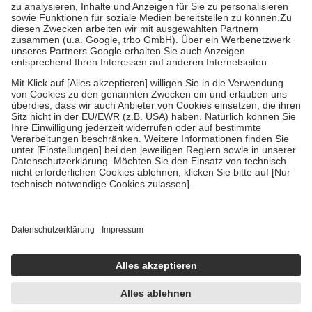
Bei Heilmitteln und häuslicher Krankenpflege beträgt die
Zuzahlung zehn Prozent der Kosten sowie zehn Euro je
Verordnung.
Um das Engagement der Versicherten für ihre eigene Gesundheit zu
stärken und die besondere Stellung der Familie zu unterstützen,
fallen
keine Zuzahlungen
an bei:
• Kindern und Jugendlichen bis zum vollendeten 18. Lebensjahr
mit Ausnahme der Fahrkosten
• Untersuchungen zur Vorsorge und Früherkennung, die von der
GKV getragen werden
• empfohlenen Schutzimpfungen
• Harn- und Blutteststreifen
Wir nutzen Trusted Shops als unabhängigen Dienstleister für die
Einholung von Bewertungen. Trusted Shops hat Maßnahmen
getroffen, um sicherzustellen, dass es sich um echte Bewertungen
handelt. Mehr Informationen findest du hier:
https://help.etrusted.com/hc/de/articles/4419944605341
Einige Bilder und Inhalte wurden unter Zuhilfenahme künstlicher
Intelligenz erstellt.