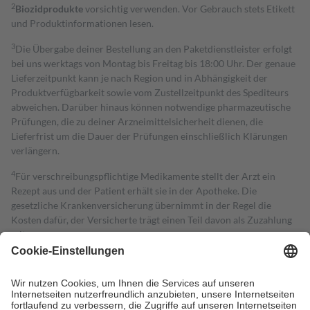
2
Biozidprodukte
vorsichtig verwenden. Vor Gebrauch stets Etikett
und Produktinformationen lesen.
3
Die Übergabe deiner Bestellung an den Paketdienstleister erfolgt
bei uns werktags von Montag bis Freitag bis 18:00 Uhr. Der genaue
Lieferzeitpunkt kann je nach Region und in Abhängigkeit der
Produktverfügbarkeit sowie vom Zustellzeitpunkt des Spediteurs
abweichen. Darüber hinaus können notwendige pharmazeutische
Prüfungen, die zu deiner Arzneimittelsicherheit dienen, die
Lieferfrist um die Dauer der Prüfungen einschließlich Klärungen
verlängern.
4
Für verschreibungspflichtige Medikamente stellt der Arzt ein
Rezept aus und der Patient erhält sie in der Apotheke. Die
gesetzliche Krankenversicherung übernimmt in der Regel die
Kosten dafür, der Versicherte trägt einen Teil davon als Zuzahlung
mit.
Grundsätzlich leisten Mitglieder Zuzahlungen in Höhe von zehn
Prozent des Abgabepreises,
mindestens
jedoch
fünf Euro
und
höchstens zehn Euro.
Es sind jedoch nie mehr als die tatsächlichen
Kosten der Leistung zu entrichten.
Diese Regeln gelten grundsätzlich auch für Online-Apotheken.