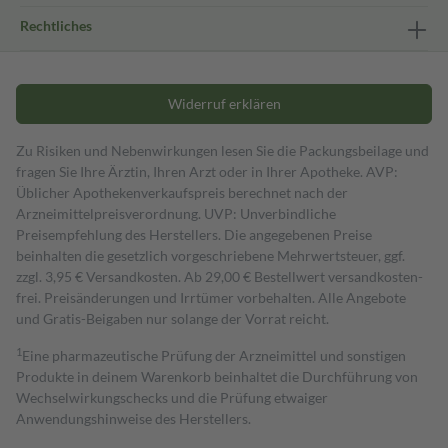
Rechtliches
Widerruf erklären
Zu Risiken und Nebenwirkungen lesen Sie die Packungsbeilage und
fragen Sie Ihre Ärztin, Ihren Arzt oder in Ihrer Apotheke. AVP:
Üblicher Apothekenverkaufspreis berechnet nach der
Arzneimittelpreisverordnung. UVP: Unverbindliche
Preisempfehlung des Herstellers. Die angegebenen Preise
beinhalten die gesetzlich vorgeschriebene Mehrwertsteuer, ggf.
zzgl. 3,95 € Versandkosten. Ab 29,00 € Bestell­wert versand­kosten­
frei. Preisänderungen und Irrtümer vorbehalten. Alle Angebote
und Gratis-Beigaben nur solange der Vorrat reicht.
1
Eine pharmazeutische Prüfung der Arzneimittel und sonstigen
Produkte in deinem Warenkorb beinhaltet die Durchführung von
Wechselwirkungschecks und die Prüfung etwaiger
Anwendungshinweise des Herstellers.