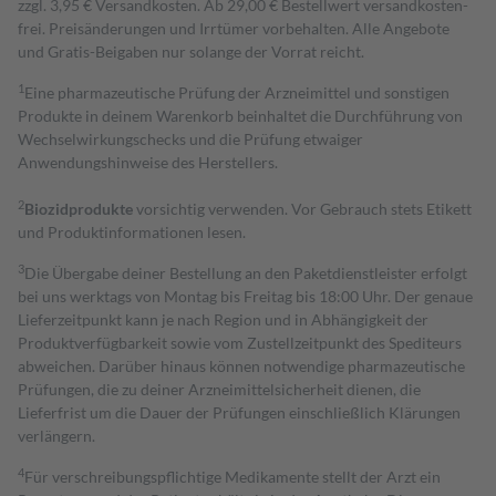
zzgl. 3,95 € Versandkosten. Ab 29,00 € Bestell­wert versand­kosten­
frei. Preisänderungen und Irrtümer vorbehalten. Alle Angebote
und Gratis-Beigaben nur solange der Vorrat reicht.
1
Eine pharmazeutische Prüfung der Arzneimittel und sonstigen
Produkte in deinem Warenkorb beinhaltet die Durchführung von
Wechselwirkungschecks und die Prüfung etwaiger
Anwendungshinweise des Herstellers.
2
Biozidprodukte
vorsichtig verwenden. Vor Gebrauch stets Etikett
und Produktinformationen lesen.
3
Die Übergabe deiner Bestellung an den Paketdienstleister erfolgt
bei uns werktags von Montag bis Freitag bis 18:00 Uhr. Der genaue
Lieferzeitpunkt kann je nach Region und in Abhängigkeit der
Produktverfügbarkeit sowie vom Zustellzeitpunkt des Spediteurs
abweichen. Darüber hinaus können notwendige pharmazeutische
Prüfungen, die zu deiner Arzneimittelsicherheit dienen, die
Lieferfrist um die Dauer der Prüfungen einschließlich Klärungen
verlängern.
4
Für verschreibungspflichtige Medikamente stellt der Arzt ein