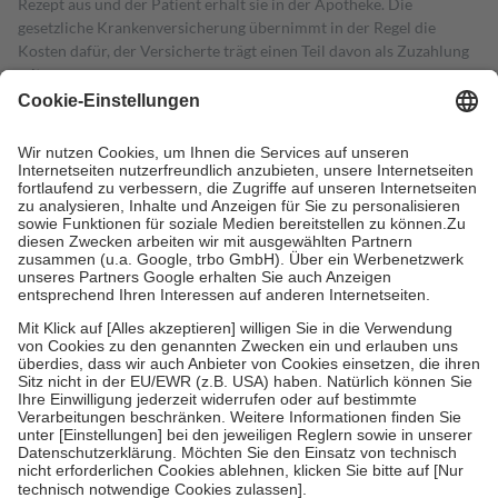
Rezept aus und der Patient erhält sie in der Apotheke. Die
gesetzliche Krankenversicherung übernimmt in der Regel die
Kosten dafür, der Versicherte trägt einen Teil davon als Zuzahlung
mit.
Grundsätzlich leisten Mitglieder Zuzahlungen in Höhe von zehn
Prozent des Abgabepreises,
mindestens
jedoch
fünf Euro
und
höchstens zehn Euro.
Es sind jedoch nie mehr als die tatsächlichen
Kosten der Leistung zu entrichten.
Diese Regeln gelten grundsätzlich auch für Online-Apotheken.
Bei Heilmitteln und häuslicher Krankenpflege beträgt die
Zuzahlung zehn Prozent der Kosten sowie zehn Euro je
Verordnung.
Um das Engagement der Versicherten für ihre eigene Gesundheit zu
stärken und die besondere Stellung der Familie zu unterstützen,
fallen
keine Zuzahlungen
an bei:
• Kindern und Jugendlichen bis zum vollendeten 18. Lebensjahr
mit Ausnahme der Fahrkosten
• Untersuchungen zur Vorsorge und Früherkennung, die von der
GKV getragen werden
• empfohlenen Schutzimpfungen
• Harn- und Blutteststreifen