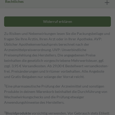
Rechtliches
Widerruf erklären
Zu Risiken und Nebenwirkungen lesen Sie die Packungsbeilage und
fragen Sie Ihre Ärztin, Ihren Arzt oder in Ihrer Apotheke. AVP:
Üblicher Apothekenverkaufspreis berechnet nach der
Arzneimittelpreisverordnung. UVP: Unverbindliche
Preisempfehlung des Herstellers. Die angegebenen Preise
beinhalten die gesetzlich vorgeschriebene Mehrwertsteuer, ggf.
zzgl. 3,95 € Versandkosten. Ab 29,00 € Bestell­wert versand­kosten­
frei. Preisänderungen und Irrtümer vorbehalten. Alle Angebote
und Gratis-Beigaben nur solange der Vorrat reicht.
1
Eine pharmazeutische Prüfung der Arzneimittel und sonstigen
Produkte in deinem Warenkorb beinhaltet die Durchführung von
Wechselwirkungschecks und die Prüfung etwaiger
Anwendungshinweise des Herstellers.
2
Biozidprodukte
vorsichtig verwenden. Vor Gebrauch stets Etikett