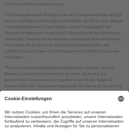
und Produktinformationen lesen.
3
Die Übergabe deiner Bestellung an den Paketdienstleister erfolgt
bei uns werktags von Montag bis Freitag bis 18:00 Uhr. Der genaue
Lieferzeitpunkt kann je nach Region und in Abhängigkeit der
Produktverfügbarkeit sowie vom Zustellzeitpunkt des Spediteurs
abweichen. Darüber hinaus können notwendige pharmazeutische
Prüfungen, die zu deiner Arzneimittelsicherheit dienen, die
Lieferfrist um die Dauer der Prüfungen einschließlich Klärungen
verlängern.
4
Für verschreibungspflichtige Medikamente stellt der Arzt ein
Rezept aus und der Patient erhält sie in der Apotheke. Die
gesetzliche Krankenversicherung übernimmt in der Regel die
Kosten dafür, der Versicherte trägt einen Teil davon als Zuzahlung
mit.
Grundsätzlich leisten Mitglieder Zuzahlungen in Höhe von zehn
Prozent des Abgabepreises,
mindestens
jedoch
fünf Euro
und
höchstens zehn Euro.
Es sind jedoch nie mehr als die tatsächlichen
Kosten der Leistung zu entrichten.
Diese Regeln gelten grundsätzlich auch für Online-Apotheken.
Bei Heilmitteln und häuslicher Krankenpflege beträgt die