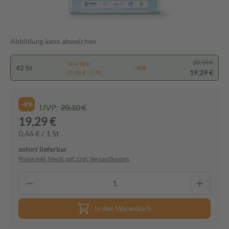
Abbildung kann abweichen
20,10 €
Spartipp
42 St
-4%
19,29 €
(0,46 € / 1 St)
-4%
UVP:
20,10 €
19,29 €
0,46 € / 1 St
sofort lieferbar
Preise inkl. MwSt. ggf. zzgl. Versandkosten
In den Warenkorb