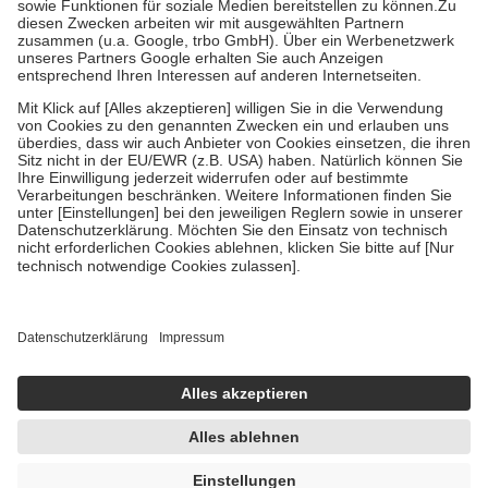
Zuzahlung zehn Prozent der Kosten sowie zehn Euro je
Verordnung.
Um das Engagement der Versicherten für ihre eigene Gesundheit zu
stärken und die besondere Stellung der Familie zu unterstützen,
fallen
keine Zuzahlungen
an bei:
• Kindern und Jugendlichen bis zum vollendeten 18. Lebensjahr
mit Ausnahme der Fahrkosten
• Untersuchungen zur Vorsorge und Früherkennung, die von der
GKV getragen werden
• empfohlenen Schutzimpfungen
• Harn- und Blutteststreifen
Wir nutzen Trusted Shops als unabhängigen Dienstleister für die
Einholung von Bewertungen. Trusted Shops hat Maßnahmen
getroffen, um sicherzustellen, dass es sich um echte Bewertungen
handelt. Mehr Informationen findest du hier:
https://help.etrusted.com/hc/de/articles/4419944605341
Einige Bilder und Inhalte wurden unter Zuhilfenahme künstlicher
Intelligenz erstellt.