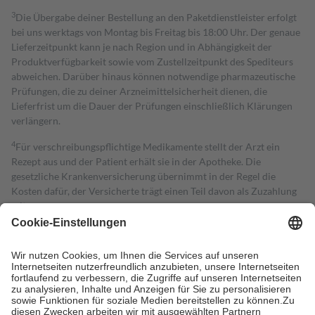
3
Die Übergabe deiner Bestellung an den Paketdienstleister erfolgt
bei uns werktags von Montag bis Freitag bis 18:00 Uhr. Der genaue
Lieferzeitpunkt kann je nach Region und in Abhängigkeit der
Produktverfügbarkeit sowie vom Zustellzeitpunkt des Spediteurs
abweichen. Darüber hinaus können notwendige pharmazeutische
Prüfungen, die zu deiner Arzneimittelsicherheit dienen, die
Lieferfrist um die Dauer der Prüfungen einschließlich Klärungen
verlängern.
4
Für verschreibungspflichtige Medikamente stellt der Arzt ein
Rezept aus und der Patient erhält sie in der Apotheke. Die
gesetzliche Krankenversicherung übernimmt in der Regel die
Kosten dafür, der Versicherte trägt einen Teil davon als Zuzahlung
mit.
Grundsätzlich leisten Mitglieder Zuzahlungen in Höhe von zehn
Prozent des Abgabepreises,
mindestens
jedoch
fünf Euro
und
höchstens zehn Euro.
Es sind jedoch nie mehr als die tatsächlichen
Kosten der Leistung zu entrichten.
Diese Regeln gelten grundsätzlich auch für Online-Apotheken.
Bei Heilmitteln und häuslicher Krankenpflege beträgt die
Zuzahlung zehn Prozent der Kosten sowie zehn Euro je