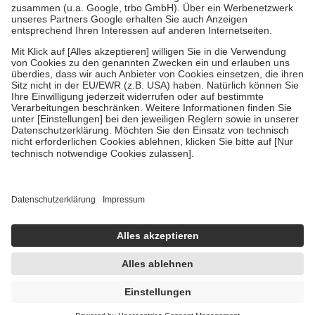
Verordnung.
Um das Engagement der Versicherten für ihre eigene Gesundheit zu
stärken und die besondere Stellung der Familie zu unterstützen,
fallen
keine Zuzahlungen
an bei:
• Kindern und Jugendlichen bis zum vollendeten 18. Lebensjahr
mit Ausnahme der Fahrkosten
• Untersuchungen zur Vorsorge und Früherkennung, die von der
GKV getragen werden
• empfohlenen Schutzimpfungen
• Harn- und Blutteststreifen
Wir nutzen Trusted Shops als unabhängigen Dienstleister für die
Einholung von Bewertungen. Trusted Shops hat Maßnahmen
getroffen, um sicherzustellen, dass es sich um echte Bewertungen
handelt. Mehr Informationen findest du hier:
https://help.etrusted.com/hc/de/articles/4419944605341
Einige Bilder und Inhalte wurden unter Zuhilfenahme künstlicher
Intelligenz erstellt.
UVP:
4,62 €