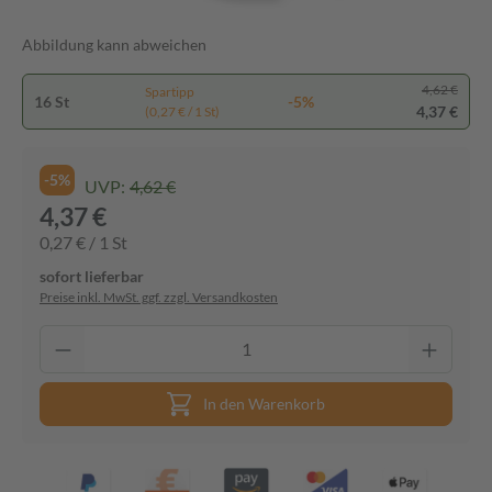
Abbildung kann abweichen
4,62 €
Spartipp
16 St
-5%
4,37 €
(0,27 € / 1 St)
-5%
UVP:
4,62 €
4,37 €
0,27 € / 1 St
sofort lieferbar
Preise inkl. MwSt. ggf. zzgl. Versandkosten
In den Warenkorb