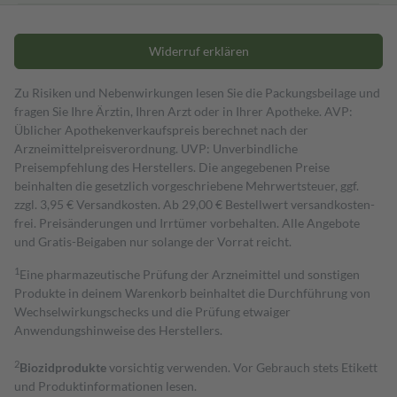
Widerruf erklären
Zu Risiken und Nebenwirkungen lesen Sie die Packungsbeilage und
fragen Sie Ihre Ärztin, Ihren Arzt oder in Ihrer Apotheke. AVP:
Üblicher Apothekenverkaufspreis berechnet nach der
Arzneimittelpreisverordnung. UVP: Unverbindliche
Preisempfehlung des Herstellers. Die angegebenen Preise
beinhalten die gesetzlich vorgeschriebene Mehrwertsteuer, ggf.
zzgl. 3,95 € Versandkosten. Ab 29,00 € Bestell­wert versand­kosten­
frei. Preisänderungen und Irrtümer vorbehalten. Alle Angebote
und Gratis-Beigaben nur solange der Vorrat reicht.
1
Eine pharmazeutische Prüfung der Arzneimittel und sonstigen
Produkte in deinem Warenkorb beinhaltet die Durchführung von
Wechselwirkungschecks und die Prüfung etwaiger
Anwendungshinweise des Herstellers.
2
Biozidprodukte
vorsichtig verwenden. Vor Gebrauch stets Etikett
und Produktinformationen lesen.