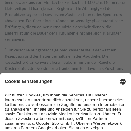
bei uns werktags von Montag bis Freitag bis 18:00 Uhr. Der genaue
Lieferzeitpunkt kann je nach Region und in Abhängigkeit der
Produktverfügbarkeit sowie vom Zustellzeitpunkt des Spediteurs
abweichen. Darüber hinaus können notwendige pharmazeutische
Prüfungen, die zu deiner Arzneimittelsicherheit dienen, die
Lieferfrist um die Dauer der Prüfungen einschließlich Klärungen
verlängern.
4
Für verschreibungspflichtige Medikamente stellt der Arzt ein
Rezept aus und der Patient erhält sie in der Apotheke. Die
gesetzliche Krankenversicherung übernimmt in der Regel die
Kosten dafür, der Versicherte trägt einen Teil davon als Zuzahlung
mit.
Grundsätzlich leisten Mitglieder Zuzahlungen in Höhe von zehn
Prozent des Abgabepreises,
mindestens
jedoch
fünf Euro
und
höchstens zehn Euro.
Es sind jedoch nie mehr als die tatsächlichen
Kosten der Leistung zu entrichten.
Diese Regeln gelten grundsätzlich auch für Online-Apotheken.
Bei Heilmitteln und häuslicher Krankenpflege beträgt die
Zuzahlung zehn Prozent der Kosten sowie zehn Euro je
Verordnung.
Um das Engagement der Versicherten für ihre eigene Gesundheit zu