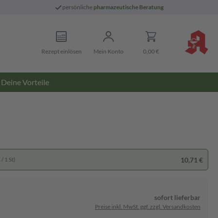
persönliche
pharmazeutische Beratung
Rezept einlösen
Mein Konto
0,00 €
Deine Vorteile
10,71 €
/ 1 St)
sofort lieferbar
Preise inkl. MwSt. ggf. zzgl. Versandkosten