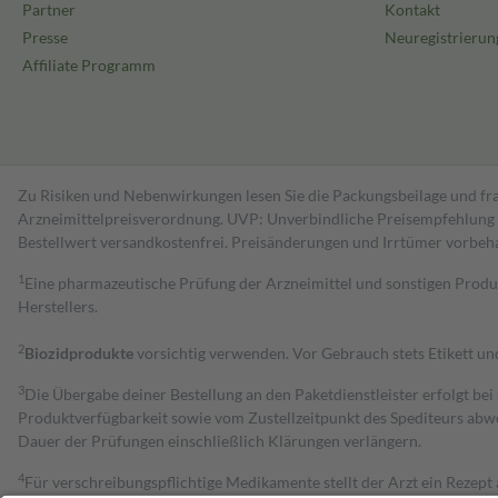
Partner
Kontakt
Presse
Neuregistrierun
Affiliate Programm
Zu Risiken und Nebenwirkungen lesen Sie die Packungsbeilage und fra
Arzneimittelpreisverordnung. UVP: Unverbindliche Preisempfehlung de
Bestell­wert versand­kosten­frei. Preisänderungen und Irrtümer vorbeh
1
Eine pharmazeutische Prüfung der Arzneimittel und sonstigen Pro
Herstellers.
2
Biozidprodukte
vorsichtig verwenden. Vor Gebrauch stets Etikett u
3
Die Übergabe deiner Bestellung an den Paketdienstleister erfolgt bei
Produktverfügbarkeit sowie vom Zustellzeitpunkt des Spediteurs abwe
Dauer der Prüfungen einschließlich Klärungen verlängern.
4
Für verschreibungspflichtige Medikamente stellt der Arzt ein Rezept 