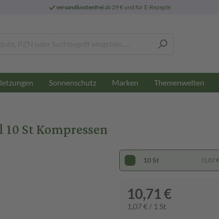
versandkostenfrei
ab 29 € und für E-Rezepte
letzungen
Sonnenschutz
Marken
Themenwelten
 10 St Kompressen
10 St
(1,07 € 
10,71 €
1,07 € / 1 St