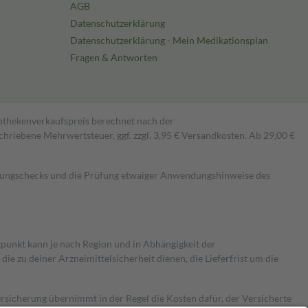
AGB
Datenschutzerklärung
Datenschutzerklärung - Mein Medikationsplan
Fragen & Antworten
pothekenverkaufspreis berechnet nach der
hriebene Mehrwertsteuer, ggf. zzgl. 3,95 € Versandkosten. Ab 29,00 €
kungschecks und die Prüfung etwaiger Anwendungshinweise des
itpunkt kann je nach Region und in Abhängigkeit der
 zu deiner Arzneimittelsicherheit dienen, die Lieferfrist um die
ersicherung übernimmt in der Regel die Kosten dafür, der Versicherte