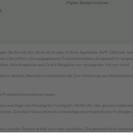
Papier Rezept einlösen
g
gen Sie Ihre Ärztin, Ihren Arzt oder in Ihrer Apotheke. AVP: Üblicher A
s Herstellers. Die angegebenen Preise beinhalten die gesetzlich vorgesc
alten. Alle Angebote und Gratis-Beigaben nur solange der Vorrat reicht.
dukte in deinem Warenkorb beinhaltet die Durchführung von Wechselwir
nd Produktinformationen lesen.
 uns werktags von Montag bis Freitag bis 18:00 Uhr. Der genaue Lieferze
ichen. Darüber hinaus können notwendige pharmazeutische Prüfungen, die
aus und der Patient erhält sie in der Apotheke. Die gesetzliche Krankenv