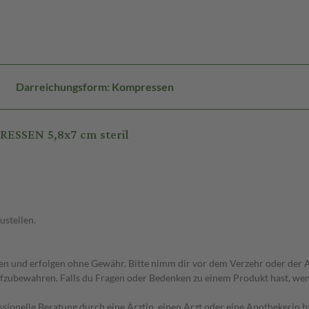
Darreichungsform: Kompressen
ESSEN 5,8x7 cm steril
ustellen.
 und erfolgen ohne Gewähr. Bitte nimm dir vor dem Verzehr oder der An
fzubewahren. Falls du Fragen oder Bedenken zu einem Produkt hast, wende
essionelle Beratung durch eine Ärztin, einen Arzt oder eine Apothekerin