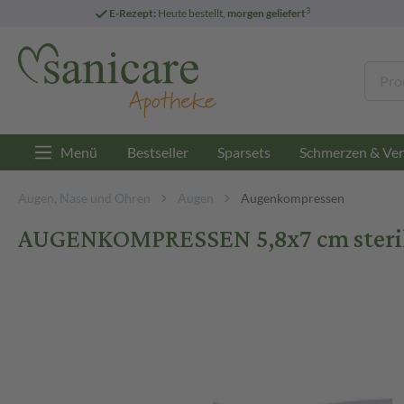
3
E-Rezept:
Heute bestellt,
morgen geliefert
Menü
Bestseller
Sparsets
Schmerzen & Ver
Augen, Nase und Ohren
Augen
Augenkompressen
AUGENKOMPRESSEN 5,8x7 cm steril