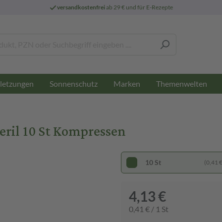
versandkostenfrei
ab 29 € und für E-Rezepte
letzungen
Sonnenschutz
Marken
Themenwelten
il 10 St Kompressen
10 St
(0,41 € 
4,13 €
0,41 € / 1 St