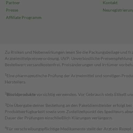
Partner
Kontakt
Presse
Neuregistrierun
Affiliate Programm
Zu Risiken und Nebenwirkungen lesen Sie die Packungsbeilage und fra
Arzneimittelpreisverordnung. UVP: Unverbindliche Preisempfehlung de
Bestell­wert versand­kosten­frei. Preisänderungen und Irrtümer vorbeh
1
Eine pharmazeutische Prüfung der Arzneimittel und sonstigen Pro
Herstellers.
2
Biozidprodukte
vorsichtig verwenden. Vor Gebrauch stets Etikett u
3
Die Übergabe deiner Bestellung an den Paketdienstleister erfolgt bei
Produktverfügbarkeit sowie vom Zustellzeitpunkt des Spediteurs abwe
Dauer der Prüfungen einschließlich Klärungen verlängern.
4
Für verschreibungspflichtige Medikamente stellt der Arzt ein Rezept 