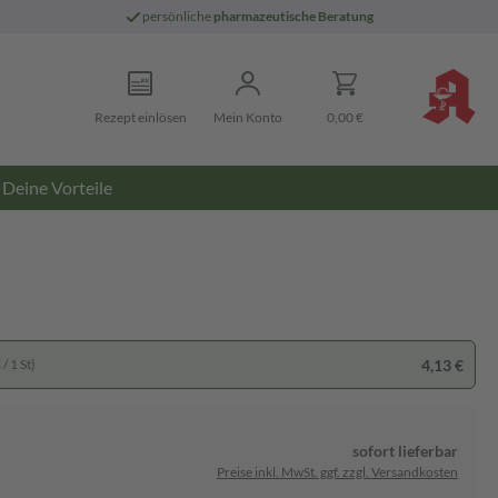
persönliche
pharmazeutische Beratung
Rezept einlösen
Mein Konto
0,00 €
Deine Vorteile
4,13 €
/ 1 St)
sofort lieferbar
Preise inkl. MwSt. ggf. zzgl. Versandkosten