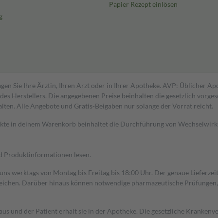
Papier Rezept einlösen
g
gen Sie Ihre Ärztin, Ihren Arzt oder in Ihrer Apotheke. AVP: Üblicher A
s Herstellers. Die angegebenen Preise beinhalten die gesetzlich vorgesc
alten. Alle Angebote und Gratis-Beigaben nur solange der Vorrat reicht.
dukte in deinem Warenkorb beinhaltet die Durchführung von Wechselwir
nd Produktinformationen lesen.
 uns werktags von Montag bis Freitag bis 18:00 Uhr. Der genaue Lieferze
ichen. Darüber hinaus können notwendige pharmazeutische Prüfungen, die
aus und der Patient erhält sie in der Apotheke. Die gesetzliche Krankenv