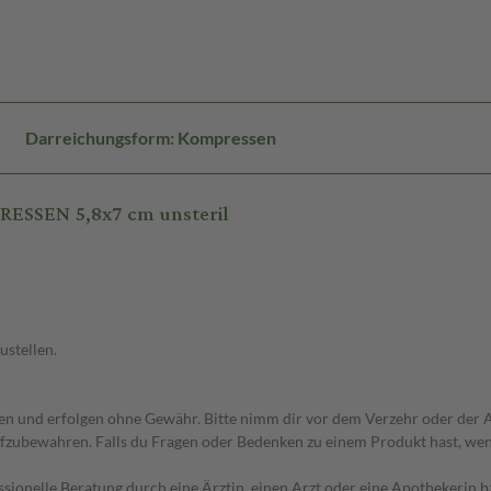
Darreichungsform: Kompressen
ESSEN 5,8x7 cm unsteril
ustellen.
 und erfolgen ohne Gewähr. Bitte nimm dir vor dem Verzehr oder der An
fzubewahren. Falls du Fragen oder Bedenken zu einem Produkt hast, wende
essionelle Beratung durch eine Ärztin, einen Arzt oder eine Apothekerin