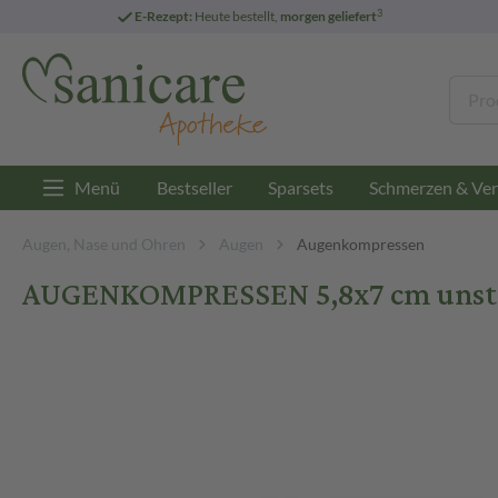
3
E-Rezept:
Heute bestellt,
morgen geliefert
Menü
Bestseller
Sparsets
Schmerzen & Ver
Augen, Nase und Ohren
Augen
Augenkompressen
AUGENKOMPRESSEN 5,8x7 cm unster