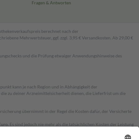
Fragen & Antworten
pothekenverkaufspreis berechnet nach der
hriebene Mehrwertsteuer, ggf. zzgl. 3,95 € Versandkosten. Ab 29,00 €
kungschecks und die Prüfung etwaiger Anwendungshinweise des
itpunkt kann je nach Region und in Abhängigkeit der
 zu deiner Arzneimittelsicherheit dienen, die Lieferfrist um die
ersicherung übernimmt in der Regel die Kosten dafür, der Versicherte
Euro.
Es sind jedoch nie mehr als die tatsächlichen Kosten der Leistung