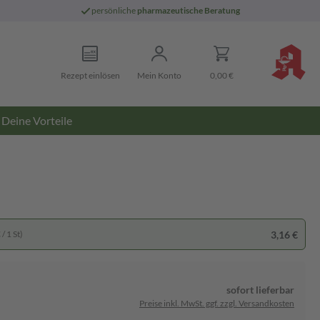
persönliche
pharmazeutische Beratung
Rezept einlösen
Mein Konto
0,00 €
Deine Vorteile
3,16 €
/ 1 St)
sofort lieferbar
Preise inkl. MwSt. ggf. zzgl. Versandkosten