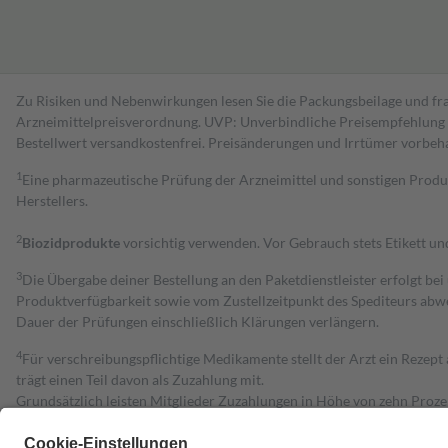
Zu Risiken und Nebenwirkungen lesen Sie die Packungsbeilage und fra
Arzneimittelpreisverordnung. UVP: Unverbindliche Preisempfehlung de
Bestell­wert versand­kosten­frei. Preisänderungen und Irrtümer vorbeh
1
Eine pharmazeutische Prüfung der Arzneimittel und sonstigen Pro
Herstellers.
2
Biozidprodukte
vorsichtig verwenden. Vor Gebrauch stets Etikett u
3
Die Übergabe deiner Bestellung an den Paketdienstleister erfolgt bei
Produktverfügbarkeit sowie vom Zustellzeitpunkt des Spediteurs abwe
Dauer der Prüfungen einschließlich Klärungen verlängern.
4
Für verschreibungspflichtige Medikamente stellt der Arzt ein Rezept 
trägt einen Teil davon als Zuzahlung mit.
Grundsätzlich leisten Mitglieder Zuzahlungen in Höhe von zehn Proz
zu entrichten.
Diese Regeln gelten grundsätzlich auch für Online-Apotheken.