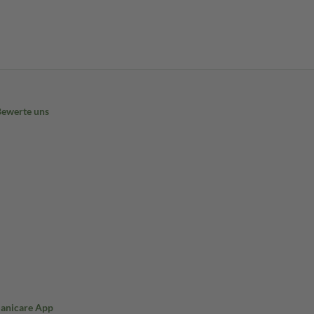
Bewerte uns
Sanicare App