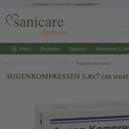
3
E-Rezept:
Heute bestellt,
morgen geliefert
Menü
Bestseller
Sparsets
Schmerzen & Ver
Augen, Nase und Ohren
Augen
Augenkompressen
AUGENKOMPRESSEN 5,8x7 cm unster