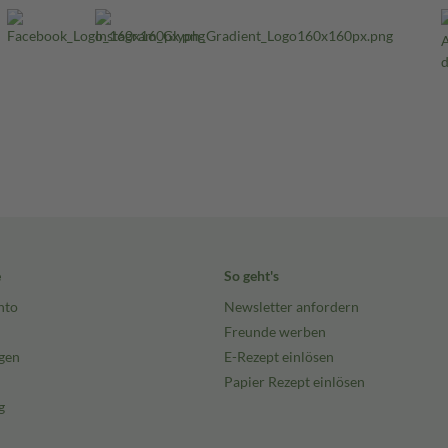
e
So geht's
nto
Newsletter anfordern
Freunde werben
gen
E-Rezept einlösen
Papier Rezept einlösen
g