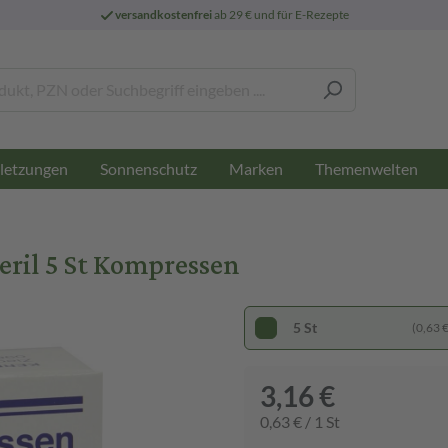
versandkostenfrei
ab 29 € und für E-Rezepte
letzungen
Sonnenschutz
Marken
Themenwelten
il 5 St Kompressen
5 St
(0,63 € 
3,16 €
0,63 € / 1 St