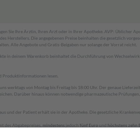
gen Sie Ihre Ärztin, Ihren Arzt oder in Ihrer Apotheke. AVP: Üblicher A
s Herstellers. Die angegebenen Preise beinhalten die gesetzlich vorgesc
alten. Alle Angebote und Gratis-Beigaben nur solange der Vorrat reicht.
dukte in deinem Warenkorb beinhaltet die Durchführung von Wechselwir
nd Produktinformationen lesen.
 uns werktags von Montag bis Freitag bis 18:00 Uhr. Der genaue Lieferze
ichen. Darüber hinaus können notwendige pharmazeutische Prüfungen, die
aus und der Patient erhält sie in der Apotheke. Die gesetzliche Krankenv
ent des Abgabepreises,
mindestens
jedoch
fünf Euro
und
höchstens zehn 