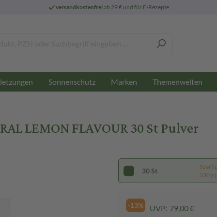
versandkostenfrei
ab 29 € und für E-Rezepte
letzungen
Sonnenschutz
Marken
Themenwelten
AL LEMON FLAVOUR 30 St Pulver
Sparti
30 St
330 g (
-13%
UVP:
79,00 €