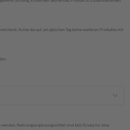
angenehm zitronig. Entwickelt wurde das Produkt in Zusammenarbeit
usreichend. Achte darauf, am gleichen Tag keine weiteren Produkte mit
den.
 werden. Nahrungsergänzungsmittel sind kein Ersatz für eine