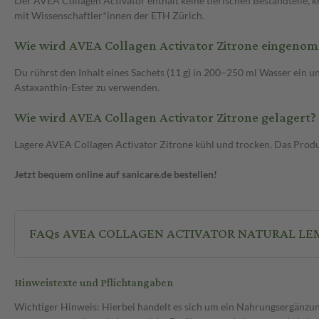
Der AVEA Collagen Activator enthält keine tierischen Bestandteile,
mit Wissenschaftler*innen der ETH Zürich.
Wie wird AVEA Collagen Activator Zitrone eingeno
Du rührst den Inhalt eines Sachets (11 g) in 200–250 ml Wasser ein un
Astaxanthin-Ester zu verwenden.
Wie wird AVEA Collagen Activator Zitrone gelagert?
Lagere AVEA Collagen Activator Zitrone kühl und trocken. Das Produ
Jetzt bequem online auf sanicare.de bestellen!
FAQs AVEA COLLAGEN ACTIVATOR NATURAL LEM
Hinweistexte und Pflichtangaben
Wichtiger Hinweis: Hierbei handelt es sich um ein Nahrungsergänzun