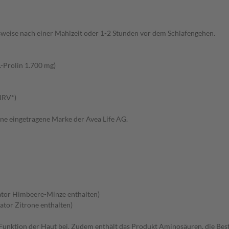
sweise nach einer Mahlzeit oder 1-2 Stunden vor dem Schlafengehen.
L-Prolin 1.700 mg)
 NRV*)
e eingetragene Marke der Avea Life AG.
ator Himbeere-Minze enthalten)
ator Zitrone enthalten)
Funktion der Haut bei. Zudem enthält das Produkt Aminosäuren, die Best