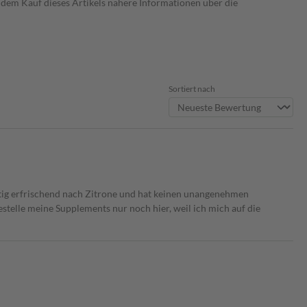
dem Kauf dieses Artikels nähere Informationen über die
Sortiert nach
htig erfrischend nach Zitrone und hat keinen unangenehmen
stelle meine Supplements nur noch hier, weil ich mich auf die