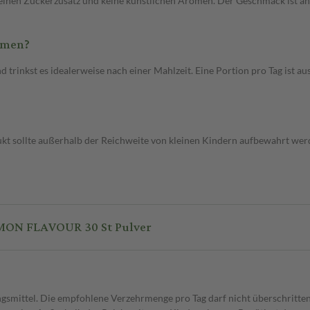
 keinen Zuckerzusatz und keine künstlichen Aromen. Der Geschmack ist 
mmen?
d trinkst es idealerweise nach einer Mahlzeit. Eine Portion pro Tag ist a
kt sollte außerhalb der Reichweite von kleinen Kindern aufbewahrt wer
ON FLAVOUR 30 St Pulver
gsmittel. Die empfohlene Verzehrmenge pro Tag darf nicht überschritten