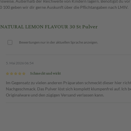
weise. Außerhalb der Reichweite von Kindern lagern. Benötigst du vor 
00 geben wir dir gerne Auskunft über die Pflichtangaben nach LMIV.
NATURAL LEMON FLAVOUR 30 St Pulver
Bewertungen nur in der aktuellen Sprache anzeigen.
5. Mai 2026 06:54
Schmeckt und wirkt
Im Gegensatz zu vielen anderen Präparaten schmeckt dieser hier ric
Nachgeschmack. Das Pulver löst sich komplett klumpenfrei auf. Ich be
Originalware und den zügigen Versand verlassen kann.