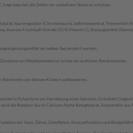
trägt dazu bei, die Zellen vor oxidativem Stress zu schützen.
utarat, Säureregulator (Citronensäure), Saflorkonzentrat, Trennmittel (S
, Acerola-Fruchtsaft-Extrakt (32 % Vitamin C), Süssungsmittel (Steviolg
ungsergänzungsmittel am selben Tag verzehrt werden.
Einnahme von Medikamenten ist vorher ein ärztlicher Rat einzuholen.
der Reichweite von kleinen Kindern aufbewahren.
ittel in Pulverform zur Herstellung eines Getränks. Es enthält Colgevi
t wird die Rezeptur durch Calcium-Alpha-Ketoglutarat, Astaxanthin aus 
Funktion der Haut, Zähne, Zahnfleisch, Knorpelfunktion und Blutgefäße b