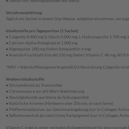
● Gesüßt mit Steviolglykosiden aus Stevia
Verzehrempfehlung:
Täglich ein Sachet in einem Glas Wasser aufgelöst einnehmen, vorzug
Inhaltsstoffe pro Tagesportion (1 Sachet):
● Colgevity 8.400 mg (L-Glycin 5.000 mg, L-Hydroxyprolin 1.700 mg, 
● Calcium-Alpha-Ketoglutarat 1.000 mg
● Algenpulver 200 mg (liefert Astaxanthin 4 mg)
● Acerola-Fruchtsaft-Extrakt 150 mg (liefert Vitamin C 48 mg, 60 %
*NRV = Nährstoffbezugswerte gemäß EU-Verordnung Colgevity ist ein
Weitere Inhaltsstoffe:
● Siliciumdioxid als Trennmittel
● Citronensäure zur pH-Wert-Stabilisierung
● Steviolglykoside aus Stevia als Süßungsmittel
● Natürliche Aromen (Himbeere oder Zitrone, je nach Sorte)
● Pfefferminzölpulver zur Geschmacksgebung (nur in Collagen Activ
● Saflorkonzentrat als natürliches Farbpigment (nur in Collagen Activ
Vitamin C trägt zu einer normalen Kollagenbildung für eine normale 