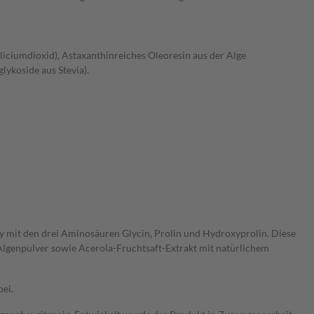
iliciumdioxid), Astaxanthinreiches Oleoresin aus der Alge
lykoside aus Stevia).
ty mit den drei Aminosäuren Glycin, Prolin und Hydroxyprolin. Diese
Algenpulver sowie Acerola-Fruchtsaft-Extrakt mit natürlichem
ei.