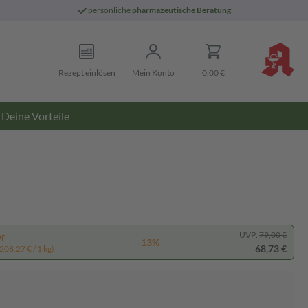
persönliche
pharmazeutische Beratung
Rezept einlösen
Mein Konto
0,00 €
Deine Vorteile
UVP:
79,00 €
pp
-13%
68,73 €
208,27 € / 1 kg)