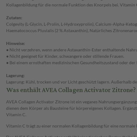
Kollagenbildung für die normale Funktion des Knorpels bei. Vitamin C 
Zutaten:
Colgevity (L-Glycin, L-Prolin, L-Hydroxyprolin), Calcium-Alpha-Ketogl
Haematococcus Pluvialis (2 % Astaxanthin), Natürliches Zitronenaroma
Hinweise:
● Nicht verzehren, wenn andere Astaxanthin-Ester enthaltende Nahr
● Nicht geeignet für Kinder, schwangere oder stillende Frauen.
● Bei einem ernsthaften medizinischen Gesundheitszustand oder der 
Lagerung:
Lagerung: Kühl, trocken und vor Licht geschützt lagern. Außerhalb 
Was enthält AVEA Collagen Activator Zitrone?
AVEA Collagen Activator Zitrone ist ein veganes Nahrungsergänzungsm
dienen dem Körper als Bausteine für körpereigenes Kollagen. Ergänz
Vitamin C.
Vitamin C trägt zu einer normalen Kollagenbildung für eine normale 