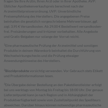
fragen Sie Ihre Ärztin, Ihren Arzt oder in Ihrer Apotheke. AVP:
Üblicher Apothekenverkaufspreis berechnet nach der
Arzneimittelpreisverordnung. UVP: Unverbindliche
Preisempfehlung des Herstellers. Die angegebenen Preise
beinhalten die gesetzlich vorgeschriebene Mehrwertsteuer, ggf.
zzgl. 3,95 € Versandkosten. Ab 29,00 € Bestell­wert versand­kosten­
frei. Preisänderungen und Irrtümer vorbehalten. Alle Angebote
und Gratis-Beigaben nur solange der Vorrat reicht.
1
Eine pharmazeutische Prüfung der Arzneimittel und sonstigen
Produkte in deinem Warenkorb beinhaltet die Durchführung von
Wechselwirkungschecks und die Prüfung etwaiger
Anwendungshinweise des Herstellers.
2
Biozidprodukte
vorsichtig verwenden. Vor Gebrauch stets Etikett
und Produktinformationen lesen.
3
Die Übergabe deiner Bestellung an den Paketdienstleister erfolgt
bei uns werktags von Montag bis Freitag bis 18:00 Uhr. Der genaue
Lieferzeitpunkt kann je nach Region und in Abhängigkeit der
Produktverfügbarkeit sowie vom Zustellzeitpunkt des Spediteurs
abweichen. Darüber hinaus können notwendige pharmazeutische