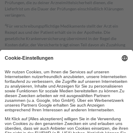
Prüfungen, die zu deiner Arzneimittelsicherheit dienen, die
Lieferfrist um die Dauer der Prüfungen einschließlich Klärungen
verlängern.
4
Für verschreibungspflichtige Medikamente stellt der Arzt ein
Rezept aus und der Patient erhält sie in der Apotheke. Die
gesetzliche Krankenversicherung übernimmt in der Regel die
Kosten dafür, der Versicherte trägt einen Teil davon als Zuzahlung
mit.
Grundsätzlich leisten Mitglieder Zuzahlungen in Höhe von zehn
Prozent des Abgabepreises,
mindestens
jedoch
fünf Euro
und
höchstens zehn Euro.
Es sind jedoch nie mehr als die tatsächlichen
Kosten der Leistung zu entrichten.
Diese Regeln gelten grundsätzlich auch für Online-Apotheken.
Bei Heilmitteln und häuslicher Krankenpflege beträgt die
Zuzahlung zehn Prozent der Kosten sowie zehn Euro je
Verordnung.
Um das Engagement der Versicherten für ihre eigene Gesundheit zu
stärken und die besondere Stellung der Familie zu unterstützen,
fallen
keine Zuzahlungen
an bei:
• Kindern und Jugendlichen bis zum vollendeten 18. Lebensjahr
mit Ausnahme der Fahrkosten