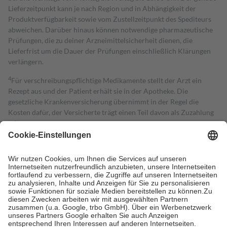
Lieferzeitpunkt kann je nach Region und in Abhängigkeit der
Produktverfügbarkeit sowie vom Zustellzeitpunkt des Spediteurs
abweichen. Darüber hinaus können notwendige pharmazeutische
Prüfungen, die zu deiner Arzneimittelsicherheit dienen, die
Lieferfrist um die Dauer der Prüfungen einschließlich Klärungen
verlängern.
4
Für verschreibungspflichtige Medikamente stellt der Arzt ein
Rezept aus und der Patient erhält sie in der Apotheke. Die
gesetzliche Krankenversicherung übernimmt in der Regel die
Kosten dafür, der Versicherte trägt einen Teil davon als Zuzahlung
mit.
Grundsätzlich leisten Mitglieder Zuzahlungen in Höhe von zehn
Prozent des Abgabepreises,
mindestens
jedoch
fünf Euro
und
höchstens zehn Euro.
Es sind jedoch nie mehr als die tatsächlichen
Kosten der Leistung zu entrichten.
Diese Regeln gelten grundsätzlich auch für Online-Apotheken.
Bei Heilmitteln und häuslicher Krankenpflege beträgt die
Zuzahlung zehn Prozent der Kosten sowie zehn Euro je
Verordnung.
Um das Engagement der Versicherten für ihre eigene Gesundheit zu