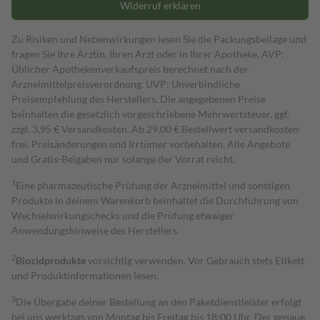
Widerruf erklären
Zu Risiken und Nebenwirkungen lesen Sie die Packungsbeilage und
fragen Sie Ihre Ärztin, Ihren Arzt oder in Ihrer Apotheke. AVP:
Üblicher Apothekenverkaufspreis berechnet nach der
Arzneimittelpreisverordnung. UVP: Unverbindliche
Preisempfehlung des Herstellers. Die angegebenen Preise
beinhalten die gesetzlich vorgeschriebene Mehrwertsteuer, ggf.
zzgl. 3,95 € Versandkosten. Ab 29,00 € Bestell­wert versand­kosten­
frei. Preisänderungen und Irrtümer vorbehalten. Alle Angebote
und Gratis-Beigaben nur solange der Vorrat reicht.
1
Eine pharmazeutische Prüfung der Arzneimittel und sonstigen
Produkte in deinem Warenkorb beinhaltet die Durchführung von
Wechselwirkungschecks und die Prüfung etwaiger
Anwendungshinweise des Herstellers.
2
Biozidprodukte
vorsichtig verwenden. Vor Gebrauch stets Etikett
und Produktinformationen lesen.
3
Die Übergabe deiner Bestellung an den Paketdienstleister erfolgt
bei uns werktags von Montag bis Freitag bis 18:00 Uhr. Der genaue