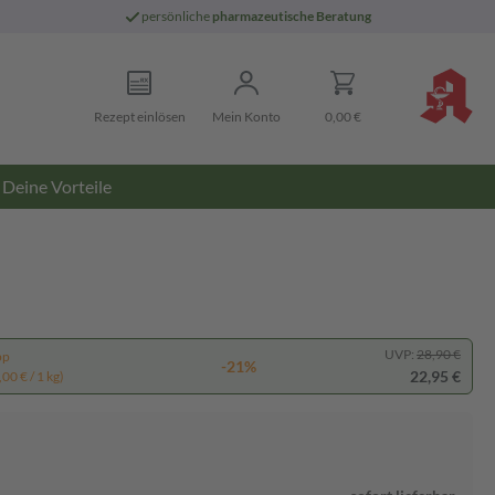
persönliche
pharmazeutische Beratung
Rezept einlösen
Mein Konto
0,00 €
Deine Vorteile
UVP:
28,90 €
pp
-21%
22,95 €
00 € / 1 kg)