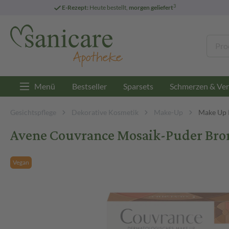
3
E-Rezept:
Heute bestellt,
morgen geliefert
Menü
Bestseller
Sparsets
Schmerzen & Ver
Gesichtspflege
Dekorative Kosmetik
Make-Up
Make Up 
Avene Couvrance Mosaik-Puder Bron
Vegan