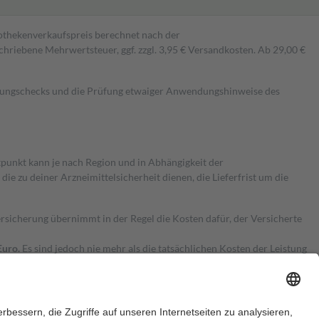
pothekenverkaufspreis berechnet nach der
hriebene Mehrwertsteuer, ggf. zzgl. 3,95 € Versandkosten. Ab 29,00 €
kungschecks und die Prüfung etwaiger Anwendungshinweise des
itpunkt kann je nach Region und in Abhängigkeit der
 zu deiner Arzneimittelsicherheit dienen, die Lieferfrist um die
ersicherung übernimmt in der Regel die Kosten dafür, der Versicherte
Euro.
Es sind jedoch nie mehr als die tatsächlichen Kosten der Leistung
e Zuzahlungen
an bei: