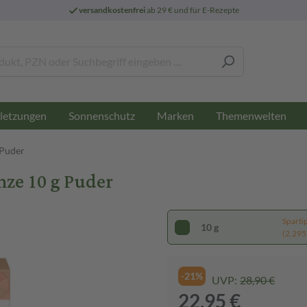
versandkostenfrei
ab 29 € und für E-Rezepte
letzungen
Sonnenschutz
Marken
Themenwelten
Puder
ze 10 g Puder
Sparti
10 g
(2.295,
-21%
UVP:
28,90 €
22,95 €