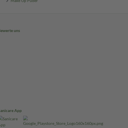
Make Up Puder
Bewerte uns
Sanicare App