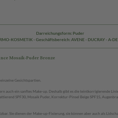
Darreichungsform: Puder
DERMO-KOSMETIK - Geschäftsbereich: AVENE - DUCRAY - A-D
ance Mosaik-Puder Bronze
einzelne Gesichtspartien.
ern auch ein sanftes Make-up. Deshalb gibt es die teintkorrigierende Li
tierend SPF30, Mosaik Puder, Korrektur-Pinsel Beige SPF15, Augenbrauen
tzbar. Sie dienen der Make-up-Fixierung, sie können aber auch als Lidsch