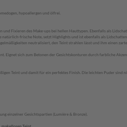
omedogen, hypoallergen und ölfrei.
 und Fixieren des Make-ups bei hellen Hauttypen. Ebenfalls als Lidscha
natürlich-frische Note, setzt Highlights und ist ebenfalls als Lidschatte
gelmäßigkeiten neutralisiert, den Teint strahlen lässt und ihm einen zar
t. Eignet sich zum Betonen der Gesichtskonturen durch farbliche Akzent
äßigen Teint und damit für ein perfektes Finish. Die leichten Puder sin
ung einzelner Gesichtspartien (Lumière & Bronze).
 makellosen Teint