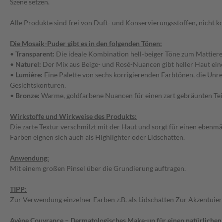
Szene setzen.
Alle Produkte sind frei von Duft- und Konservierungsstoffen, nicht k
Die Mosaik-Puder gibt es in den folgenden Tönen:
•
Transparent:
Die ideale Kombination hell-beiger Töne zum Mattieren
•
Naturel:
Der Mix aus Beige- und Rosé-Nuancen gibt heller Haut eine 
•
Lumière:
Eine Palette von sechs korrigierenden Farbtönen, die Unre
Gesichtskonturen.
•
Bronze:
Warme, goldfarbene Nuancen für einen zart gebräunten Tein
Wirkstoffe und Wirkweise des Produkts:
Die zarte Textur verschmilzt mit der Haut und sorgt für einen ebenm
Farben eignen sich auch als Highlighter oder Lidschatten.
Anwendung:
Mit einem großen Pinsel über die Grundierung auftragen.
TIPP:
Zur Verwendung einzelner Farben z.B. als Lidschatten Zur Akzentuier
Avène Couvrance – Dermatologisches Make-up für einen natürlichen,