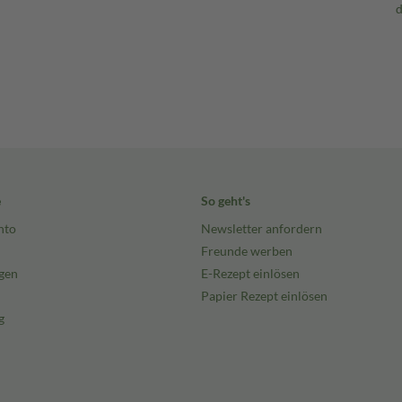
e
So geht's
nto
Newsletter anfordern
Freunde werben
gen
E-Rezept einlösen
Papier Rezept einlösen
g