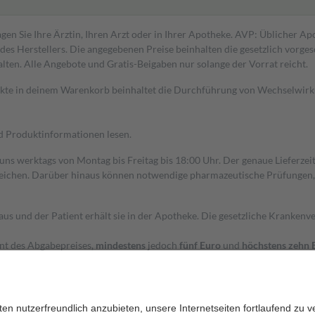
gen Sie Ihre Ärztin, Ihren Arzt oder in Ihrer Apotheke. AVP: Üblicher A
s Herstellers. Die angegebenen Preise beinhalten die gesetzlich vorgesc
alten. Alle Angebote und Gratis-Beigaben nur solange der Vorrat reicht.
dukte in deinem Warenkorb beinhaltet die Durchführung von Wechselwir
nd Produktinformationen lesen.
 uns werktags von Montag bis Freitag bis 18:00 Uhr. Der genaue Lieferze
ichen. Darüber hinaus können notwendige pharmazeutische Prüfungen, die
aus und der Patient erhält sie in der Apotheke. Die gesetzliche Krankenv
ent des Abgabepreises,
mindestens
jedoch
fünf Euro
und
höchstens zehn 
zehn Prozent der Kosten sowie zehn Euro je Verordnung.
rken und die besondere Stellung der Familie zu unterstützen, fallen
kein