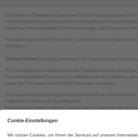
Zu Risiken und Nebenwirkungen lesen Sie die Packungsbeilage und fra
Arzneimittelpreisverordnung. UVP: Unverbindliche Preisempfehlung de
Bestell­wert versand­kosten­frei. Preisänderungen und Irrtümer vorbeh
1
Eine pharmazeutische Prüfung der Arzneimittel und sonstigen Pro
Herstellers.
2
Biozidprodukte
vorsichtig verwenden. Vor Gebrauch stets Etikett u
3
Die Übergabe deiner Bestellung an den Paketdienstleister erfolgt bei
Produktverfügbarkeit sowie vom Zustellzeitpunkt des Spediteurs abwe
Dauer der Prüfungen einschließlich Klärungen verlängern.
4
Für verschreibungspflichtige Medikamente stellt der Arzt ein Rezept 
trägt einen Teil davon als Zuzahlung mit.
Grundsätzlich leisten Mitglieder Zuzahlungen in Höhe von zehn Proz
zu entrichten.
Diese Regeln gelten grundsätzlich auch für Online-Apotheken.
Bei Heilmitteln und häuslicher Krankenpflege beträgt die Zuzahlung 
Um das Engagement der Versicherten für ihre eigene Gesundheit zu stä