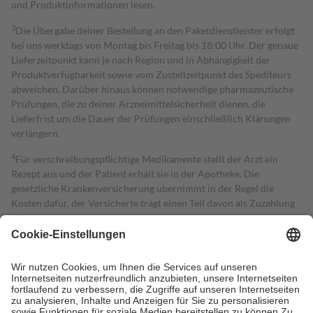
und Produktinformationen lesen.
3
Die Übergabe deiner Bestellung an den Paketdienstleister erfolgt
bei uns werktags von Montag bis Freitag bis 18:00 Uhr. Der genaue
Lieferzeitpunkt kann je nach Region und in Abhängigkeit der
Produktverfügbarkeit sowie vom Zustellzeitpunkt des Spediteurs
abweichen. Darüber hinaus können notwendige pharmazeutische
Prüfungen, die zu deiner Arzneimittelsicherheit dienen, die
Lieferfrist um die Dauer der Prüfungen einschließlich Klärungen
verlängern.
4
Für verschreibungspflichtige Medikamente stellt der Arzt ein
Rezept aus und der Patient erhält sie in der Apotheke. Die
gesetzliche Krankenversicherung übernimmt in der Regel die
Kosten dafür, der Versicherte trägt einen Teil davon als Zuzahlung
mit.
Grundsätzlich leisten Mitglieder Zuzahlungen in Höhe von zehn
Prozent des Abgabepreises,
mindestens
jedoch
fünf Euro
und
höchstens zehn Euro.
Es sind jedoch nie mehr als die tatsächlichen
Kosten der Leistung zu entrichten.
Diese Regeln gelten grundsätzlich auch für Online-Apotheken.
Bei Heilmitteln und häuslicher Krankenpflege beträgt die