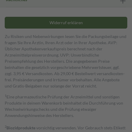
Widerruf erklären
Zu Risiken und Nebenwirkungen lesen Sie die Packungsbeilage und
fragen Sie Ihre Ärztin, Ihren Arzt oder in Ihrer Apotheke. AVP:
Üblicher Apothekenverkaufspreis berechnet nach der
Arzneimittelpreisverordnung. UVP: Unverbindliche
Preisempfehlung des Herstellers. Die angegebenen Preise
beinhalten die gesetzlich vorgeschriebene Mehrwertsteuer, ggf.
zzgl. 3,95 € Versandkosten. Ab 29,00 € Bestell­wert versand­kosten­
frei. Preisänderungen und Irrtümer vorbehalten. Alle Angebote
und Gratis-Beigaben nur solange der Vorrat reicht.
1
Eine pharmazeutische Prüfung der Arzneimittel und sonstigen
Produkte in deinem Warenkorb beinhaltet die Durchführung von
Wechselwirkungschecks und die Prüfung etwaiger
Anwendungshinweise des Herstellers.
2
Biozidprodukte
vorsichtig verwenden. Vor Gebrauch stets Etikett