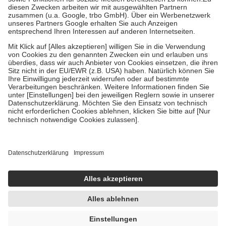
Zuzahlung zehn Prozent der Kosten sowie zehn Euro je
Verordnung.
Um das Engagement der Versicherten für ihre eigene Gesundheit zu
stärken und die besondere Stellung der Familie zu unterstützen,
fallen
keine Zuzahlungen
an bei:
• Kindern und Jugendlichen bis zum vollendeten 18. Lebensjahr
mit Ausnahme der Fahrkosten
• Untersuchungen zur Vorsorge und Früherkennung, die von der
GKV getragen werden
• empfohlenen Schutzimpfungen
• Harn- und Blutteststreifen
Wir nutzen Trusted Shops als unabhängigen Dienstleister für die
Einholung von Bewertungen. Trusted Shops hat Maßnahmen
getroffen, um sicherzustellen, dass es sich um echte Bewertungen
handelt. Mehr Informationen findest du hier:
https://help.etrusted.com/hc/de/articles/4419944605341
Einige Bilder und Inhalte wurden unter Zuhilfenahme künstlicher
Intelligenz erstellt.
UVP:
12,95 €