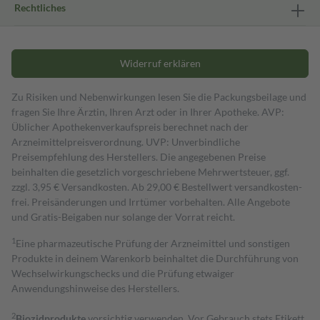
Rechtliches
Widerruf erklären
Zu Risiken und Nebenwirkungen lesen Sie die Packungsbeilage und
fragen Sie Ihre Ärztin, Ihren Arzt oder in Ihrer Apotheke. AVP:
Üblicher Apothekenverkaufspreis berechnet nach der
Arzneimittelpreisverordnung. UVP: Unverbindliche
Preisempfehlung des Herstellers. Die angegebenen Preise
beinhalten die gesetzlich vorgeschriebene Mehrwertsteuer, ggf.
zzgl. 3,95 € Versandkosten. Ab 29,00 € Bestell­wert versand­kosten­
frei. Preisänderungen und Irrtümer vorbehalten. Alle Angebote
und Gratis-Beigaben nur solange der Vorrat reicht.
1
Eine pharmazeutische Prüfung der Arzneimittel und sonstigen
Produkte in deinem Warenkorb beinhaltet die Durchführung von
Wechselwirkungschecks und die Prüfung etwaiger
Anwendungshinweise des Herstellers.
2
Biozidprodukte
vorsichtig verwenden. Vor Gebrauch stets Etikett