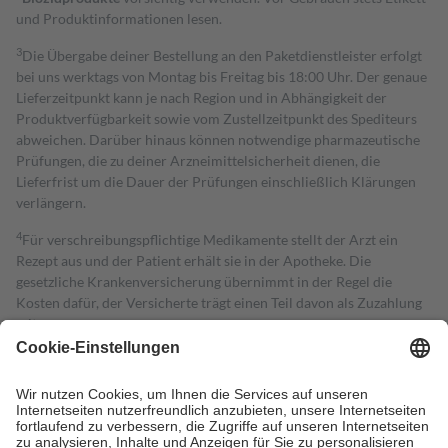
und Produktinformationen lesen.
3
Die Übergabe deiner Bestellung an den Paketdienstleister erfolgt
bei uns werktags von Montag bis Freitag bis 18:00 Uhr. Der genaue
Lieferzeitpunkt kann je nach Region und in Abhängigkeit der
Produktverfügbarkeit sowie vom Zustellzeitpunkt des Spediteurs
abweichen. Darüber hinaus können notwendige pharmazeutische
Prüfungen, die zu deiner Arzneimittelsicherheit dienen, die
Lieferfrist um die Dauer der Prüfungen einschließlich Klärungen
verlängern.
4
Für verschreibungspflichtige Medikamente stellt der Arzt ein
Rezept aus und der Patient erhält sie in der Apotheke. Die
gesetzliche Krankenversicherung übernimmt in der Regel die
Kosten dafür, der Versicherte trägt einen Teil davon als Zuzahlung
mit.
Grundsätzlich leisten Mitglieder Zuzahlungen in Höhe von zehn
Prozent des Abgabepreises,
mindestens
jedoch
fünf Euro
und
höchstens zehn Euro.
Es sind jedoch nie mehr als die tatsächlichen
Kosten der Leistung zu entrichten.
Diese Regeln gelten grundsätzlich auch für Online-Apotheken.