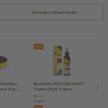
Hersteller: Nelsons GmbH
Vegan
Pastillen,
Bachblüten RESCURA NIGHT
Ba
ere 50 g
Tropfen 20 ml Tropfen
TR
Tr
20 ml
10
Tropfen
Tr