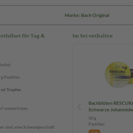
Marke: Bach Original
tfallset für Tag &
Im Set enthalten
kohol
 Pastillen
ml Tropfen
Bach RESCURA ORIGINAL
Bachblüten RESCURA 
arf wiederholen.
TROPFEN mit Alkohol 10 ml
Schwarze Johannisbe
Tropfen
Pastillen
10 ml
50 g
Tropfen
Pastillen
ger sind, eine Schwangerschaft