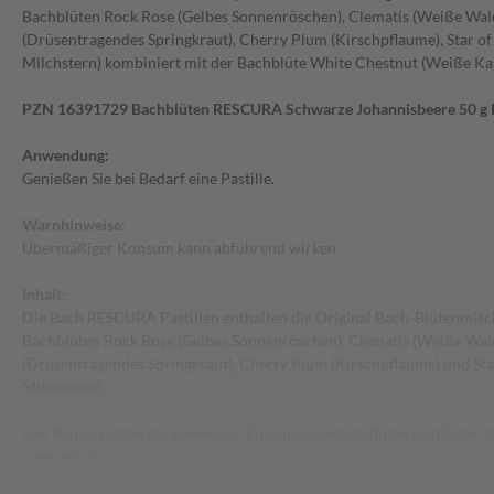
Bachblüten Rock Rose (Gelbes Sonnenröschen), Clematis (Weiße Wald
(Drüsentragendes Springkraut), Cherry Plum (Kirschpflaume), Star o
Milchstern) kombiniert mit der Bachblüte White Chestnut (Weiße Kas
PZN 16391729 Bachblüten RESCURA Schwarze Johannisbeere 50 g P
Anwendung:
Genießen Sie bei Bedarf eine Pastille.
Warnhinweise:
Übermäßiger Konsum kann abführend wirken
Inhalt:
Die Bach RESCURA Pastillen enthalten die Original Bach-Blütenmisc
Bachblüten Rock Rose (Gelbes Sonnenröschen), Clematis (Weiße Wald
(Drüsentragendes Springkraut), Cherry Plum (Kirschpflaume) und Sta
Milchstern).
Der Beipackzettel der jeweiligen Einzelprodukte befindet sich unter
unserem Shop.