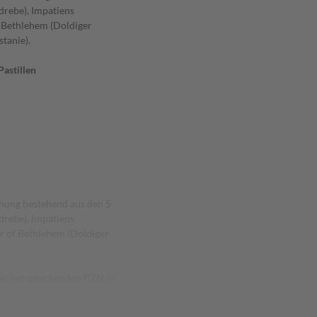
rebe), Impatiens
f Bethlehem (Doldiger
tanie).
astillen
hung bestehend aus den 5
rebe), Impatiens
r of Bethlehem (Doldiger
 der entsprechenden PZN in