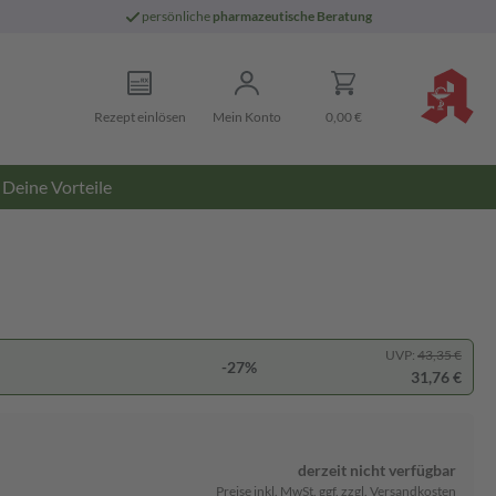
persönliche
pharmazeutische Beratung
Rezept einlösen
Mein Konto
0,00 €
Deine Vorteile
UVP:
43,35 €
-27%
31,76 €
derzeit nicht verfügbar
Preise inkl. MwSt. ggf. zzgl. Versandkosten