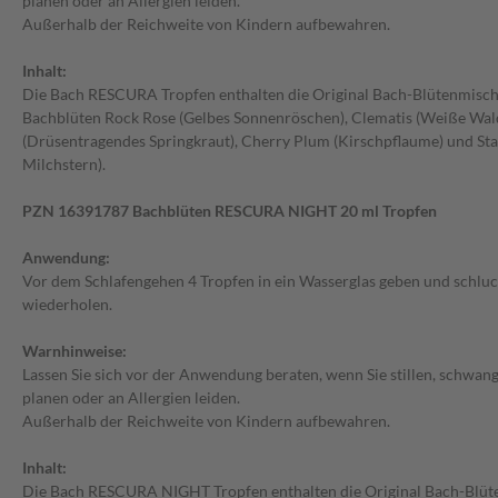
planen oder an Allergien leiden.
-23%
UVP:
19,95 €
Außerhalb der Reichweite von Kindern aufbewahren.
15,45 €
772,50 € / 1 l
Inhalt:
gbar
derzeit nicht verfügbar
Die Bach RESCURA Tropfen enthalten die Original Bach-Blütenmisch
Bachblüten Rock Rose (Gelbes Sonnenröschen), Clematis (Weiße Wald
(Drüsentragendes Springkraut), Cherry Plum (Kirschpflaume) und Sta
Milchstern).
PZN 16391787 Bachblüten RESCURA NIGHT 20 ml Tropfen
Anwendung:
Vor dem Schlafengehen 4 Tropfen in ein Wasserglas geben und schluc
wiederholen.
Warnhinweise:
Lassen Sie sich vor der Anwendung beraten, wenn Sie stillen, schwan
planen oder an Allergien leiden.
Außerhalb der Reichweite von Kindern aufbewahren.
Inhalt:
Die Bach RESCURA NIGHT Tropfen enthalten die Original Bach-Blüt