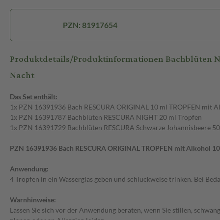
PZN: 81917654
Produktdetails/Produktinformationen Bachblüten No
Nacht
Vegan
Das Set enthält:
1x PZN 16391936 Bach RESCURA ORIGINAL 10 ml TROPFEN mit Al
1x PZN 16391787 Bachblüten RESCURA NIGHT 20 ml Tropfen
1x PZN 16391729 Bachblüten RESCURA Schwarze Johannisbeere 50 g
PZN 16391936 Bach RESCURA ORIGINAL TROPFEN mit Alkohol 10 
Anwendung:
URA Pastillen,
Bachblüten RESCURA NIGHT
4 Tropfen in ein Wasserglas geben und schluckweise trinken. Bei Bed
isbeere 50 g
Tropfen 20 ml Tropfen
20 ml
Warnhinweise:
Tropfen
Lassen Sie sich vor der Anwendung beraten, wenn Sie stillen, schwan