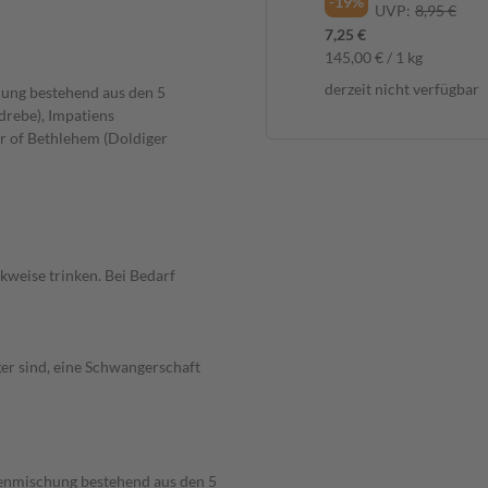
-24%
-19%
UVP:
14,45 €
UVP:
8,95 €
10,95 €
7,25 €
1.095,00 € / 1 l
145,00 € / 1 kg
derzeit nicht verfügbar
derzeit nicht verfügbar
ung bestehend aus den 5
rebe), Impatiens
r of Bethlehem (Doldiger
kweise trinken. Bei Bedarf
ger sind, eine Schwangerschaft
enmischung bestehend aus den 5