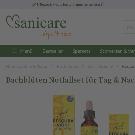
3
E-Rezept:
Heute bestellt,
morgen geliefert
Menü
Bestseller
Sparsets
Schmerzen & Ver
Homöopathie & Natur
Bachblüten
Bach Original
Rescur
Bachblüten Notfallset für Tag & Nac