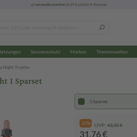
versandkostenfrei
ab 29 € und für E-Rezepte
letzungen
Sonnenschutz
Marken
Themenwelten
a Night Tropfen
ht 1 Sparset
1 Sparset
-27%
UVP:
43,35 €
31,76 €