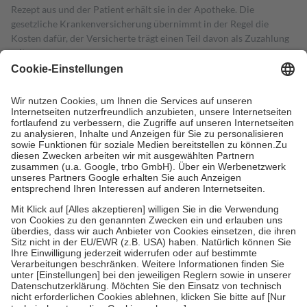
Rezept aus und der Patient erhält sie in der Apotheke. Die
gesetzliche Krankenversicherung übernimmt in der Regel die
Kosten dafür, der Versicherte trägt einen Teil davon als Zuzahlung
mit.
Grundsätzlich leisten Mitglieder Zuzahlungen in Höhe von zehn
Prozent des Abgabepreises,
mindestens
jedoch
fünf Euro
und
höchstens zehn Euro.
Es sind jedoch nie mehr als die tatsächlichen
Kosten der Leistung zu entrichten.
Diese Regeln gelten grundsätzlich auch für Online-Apotheken.
Bei Heilmitteln und häuslicher Krankenpflege beträgt die
Zuzahlung zehn Prozent der Kosten sowie zehn Euro je
Verordnung.
Um das Engagement der Versicherten für ihre eigene Gesundheit zu
stärken und die besondere Stellung der Familie zu unterstützen,
fallen
keine Zuzahlungen
an bei:
• Kindern und Jugendlichen bis zum vollendeten 18. Lebensjahr
mit Ausnahme der Fahrkosten
• Untersuchungen zur Vorsorge und Früherkennung, die von der
GKV getragen werden
• empfohlenen Schutzimpfungen
• Harn- und Blutteststreifen