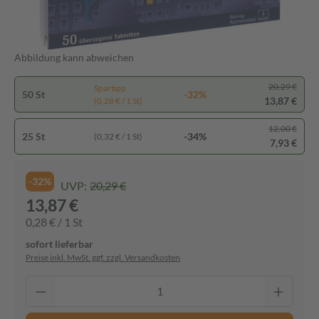
Abbildung kann abweichen
20,29 €
Spartipp
50 St
-32%
13,87 €
(0,28 € / 1 St)
12,00 €
25 St
-34%
(0,32 € / 1 St)
7,93 €
-32%
UVP:
20,29 €
13,87 €
0,28 € / 1 St
sofort lieferbar
Preise inkl. MwSt. ggf. zzgl. Versandkosten