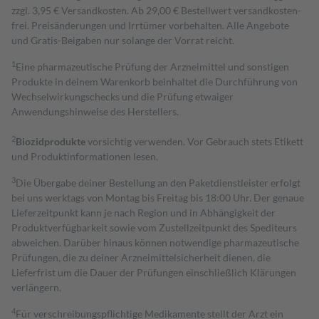
zzgl. 3,95 € Versandkosten. Ab 29,00 € Bestell­wert versand­kosten­
frei. Preisänderungen und Irrtümer vorbehalten. Alle Angebote
und Gratis-Beigaben nur solange der Vorrat reicht.
1
Eine pharmazeutische Prüfung der Arzneimittel und sonstigen
Produkte in deinem Warenkorb beinhaltet die Durchführung von
Wechselwirkungschecks und die Prüfung etwaiger
Anwendungshinweise des Herstellers.
2
Biozidprodukte
vorsichtig verwenden. Vor Gebrauch stets Etikett
und Produktinformationen lesen.
3
Die Übergabe deiner Bestellung an den Paketdienstleister erfolgt
bei uns werktags von Montag bis Freitag bis 18:00 Uhr. Der genaue
Lieferzeitpunkt kann je nach Region und in Abhängigkeit der
Produktverfügbarkeit sowie vom Zustellzeitpunkt des Spediteurs
abweichen. Darüber hinaus können notwendige pharmazeutische
Prüfungen, die zu deiner Arzneimittelsicherheit dienen, die
Lieferfrist um die Dauer der Prüfungen einschließlich Klärungen
verlängern.
4
Für verschreibungspflichtige Medikamente stellt der Arzt ein