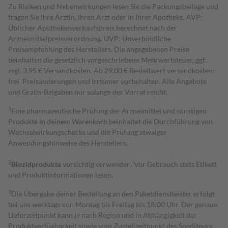
Zu Risiken und Nebenwirkungen lesen Sie die Packungsbeilage und
fragen Sie Ihre Ärztin, Ihren Arzt oder in Ihrer Apotheke. AVP:
Üblicher Apothekenverkaufspreis berechnet nach der
Arzneimittelpreisverordnung. UVP: Unverbindliche
Preisempfehlung des Herstellers. Die angegebenen Preise
beinhalten die gesetzlich vorgeschriebene Mehrwertsteuer, ggf.
zzgl. 3,95 € Versandkosten. Ab 29,00 € Bestell­wert versand­kosten­
frei. Preisänderungen und Irrtümer vorbehalten. Alle Angebote
und Gratis-Beigaben nur solange der Vorrat reicht.
1
Eine pharmazeutische Prüfung der Arzneimittel und sonstigen
Produkte in deinem Warenkorb beinhaltet die Durchführung von
Wechselwirkungschecks und die Prüfung etwaiger
Anwendungshinweise des Herstellers.
2
Biozidprodukte
vorsichtig verwenden. Vor Gebrauch stets Etikett
und Produktinformationen lesen.
3
Die Übergabe deiner Bestellung an den Paketdienstleister erfolgt
bei uns werktags von Montag bis Freitag bis 18:00 Uhr. Der genaue
Lieferzeitpunkt kann je nach Region und in Abhängigkeit der
Produktverfügbarkeit sowie vom Zustellzeitpunkt des Spediteurs