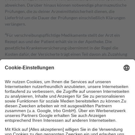
abweichen. Darüber hinaus können notwendige pharmazeutische
Prüfungen, die zu deiner Arzneimittelsicherheit dienen, die
Lieferfrist um die Dauer der Prüfungen einschließlich Klärungen
verlängern.
4
Für verschreibungspflichtige Medikamente stellt der Arzt ein
Rezept aus und der Patient erhält sie in der Apotheke. Die
gesetzliche Krankenversicherung übernimmt in der Regel die
Kosten dafür, der Versicherte trägt einen Teil davon als Zuzahlung
mit.
Grundsätzlich leisten Mitglieder Zuzahlungen in Höhe von zehn
Prozent des Abgabepreises,
mindestens
jedoch
fünf Euro
und
höchstens zehn Euro.
Es sind jedoch nie mehr als die tatsächlichen
Kosten der Leistung zu entrichten.
Diese Regeln gelten grundsätzlich auch für Online-Apotheken.
Bei Heilmitteln und häuslicher Krankenpflege beträgt die
Zuzahlung zehn Prozent der Kosten sowie zehn Euro je
Verordnung.
Um das Engagement der Versicherten für ihre eigene Gesundheit zu
stärken und die besondere Stellung der Familie zu unterstützen,
fallen
keine Zuzahlungen
an bei: