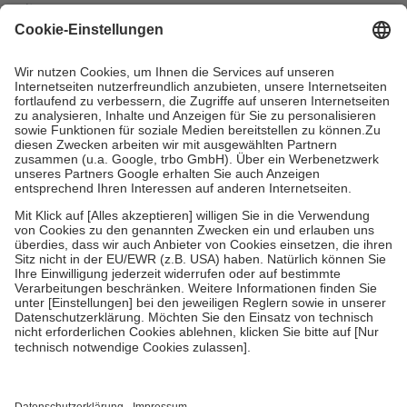
mit.
Grundsätzlich leisten Mitglieder Zuzahlungen in Höhe von zehn
Prozent des Abgabepreises,
mindestens
jedoch
fünf Euro
und
höchstens zehn Euro.
Es sind jedoch nie mehr als die tatsächlichen
Kosten der Leistung zu entrichten.
Diese Regeln gelten grundsätzlich auch für Online-Apotheken.
Bei Heilmitteln und häuslicher Krankenpflege beträgt die
Zuzahlung zehn Prozent der Kosten sowie zehn Euro je
Verordnung.
Um das Engagement der Versicherten für ihre eigene Gesundheit zu
stärken und die besondere Stellung der Familie zu unterstützen,
fallen
keine Zuzahlungen
an bei:
• Kindern und Jugendlichen bis zum vollendeten 18. Lebensjahr
mit Ausnahme der Fahrkosten
• Untersuchungen zur Vorsorge und Früherkennung, die von der
GKV getragen werden
• empfohlenen Schutzimpfungen
• Harn- und Blutteststreifen
Wir nutzen Trusted Shops als unabhängigen Dienstleister für die
Einholung von Bewertungen. Trusted Shops hat Maßnahmen
getroffen, um sicherzustellen, dass es sich um echte Bewertungen