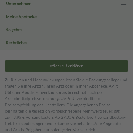
Unternehmen
Meine Apotheke
So geht's
Rechtliches
Widerruf erklären
Zu Risiken und Nebenwirkungen lesen Sie die Packungsbeilage und
fragen Sie Ihre Ärztin, Ihren Arzt oder in Ihrer Apotheke. AVP:
Üblicher Apothekenverkaufspreis berechnet nach der
Arzneimittelpreisverordnung. UVP: Unverbindliche
Preisempfehlung des Herstellers. Die angegebenen Preise
beinhalten die gesetzlich vorgeschriebene Mehrwertsteuer, ggf.
zzgl. 3,95 € Versandkosten. Ab 29,00 € Bestell­wert versand­kosten­
frei. Preisänderungen und Irrtümer vorbehalten. Alle Angebote
und Gratis-Beigaben nur solange der Vorrat reicht.