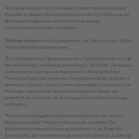
1
Eine pharmazeutische Prüfung der Arzneimittel und sonstigen
Produkte in deinem Warenkorb beinhaltet die Durchführung von
Wechselwirkungschecks und die Prüfung etwaiger
Anwendungshinweise des Herstellers.
2
Biozidprodukte
vorsichtig verwenden. Vor Gebrauch stets Etikett
und Produktinformationen lesen.
3
Die Übergabe deiner Bestellung an den Paketdienstleister erfolgt
bei uns werktags von Montag bis Freitag bis 18:00 Uhr. Der genaue
Lieferzeitpunkt kann je nach Region und in Abhängigkeit der
Produktverfügbarkeit sowie vom Zustellzeitpunkt des Spediteurs
abweichen. Darüber hinaus können notwendige pharmazeutische
Prüfungen, die zu deiner Arzneimittelsicherheit dienen, die
Lieferfrist um die Dauer der Prüfungen einschließlich Klärungen
verlängern.
4
Für verschreibungspflichtige Medikamente stellt der Arzt ein
Rezept aus und der Patient erhält sie in der Apotheke. Die
gesetzliche Krankenversicherung übernimmt in der Regel die
Kosten dafür, der Versicherte trägt einen Teil davon als Zuzahlung