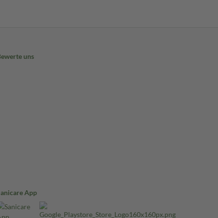
Bewerte uns
Sanicare App