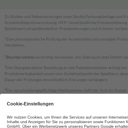
Zu Risiken und Nebenwirkungen lesen Sie die Packungsbeilage und fra
Arzneimittelpreisverordnung. UVP: Unverbindliche Preisempfehlung de
Bestell­wert versand­kosten­frei. Preisänderungen und Irrtümer vorbeh
1
Eine pharmazeutische Prüfung der Arzneimittel und sonstigen Pro
Herstellers.
2
Biozidprodukte
vorsichtig verwenden. Vor Gebrauch stets Etikett u
3
Die Übergabe deiner Bestellung an den Paketdienstleister erfolgt bei
Produktverfügbarkeit sowie vom Zustellzeitpunkt des Spediteurs abwe
Dauer der Prüfungen einschließlich Klärungen verlängern.
4
Für verschreibungspflichtige Medikamente stellt der Arzt ein Rezept 
trägt einen Teil davon als Zuzahlung mit.
Grundsätzlich leisten Mitglieder Zuzahlungen in Höhe von zehn Proz
zu entrichten.
Diese Regeln gelten grundsätzlich auch für Online-Apotheken.
Bei Heilmitteln und häuslicher Krankenpflege beträgt die Zuzahlung 
Um das Engagement der Versicherten für ihre eigene Gesundheit zu stä