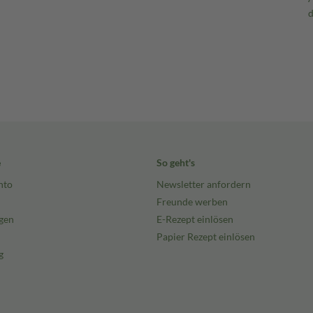
e
So geht's
nto
Newsletter anfordern
Freunde werben
gen
E-Rezept einlösen
Papier Rezept einlösen
g