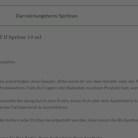
Darreichungsform: Spritzen
II Spritze 10 ml
ustellen.
 und erfolgen ohne Gewähr. Bitte nimm dir vor dem Verzehr oder der An
fzubewahren. Falls du Fragen oder Bedenken zu einem Produkt hast, wende
essionelle Beratung durch eine Ärztin, einen Arzt oder eine Apothekerin
sches Fachpersonal zu konsultieren.
n Herstellern oder Dritten bereitgestellt werden, übernimmt die BS-Apot
en Sie Ihre Ärztin, Ihren Arzt oder in Ihrer Apotheke.