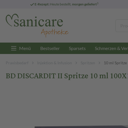
3
E-Rezept:
Heute bestellt,
morgen geliefert
Menü
Bestseller
Sparsets
Schmerzen & Ver
Praxisbedarf
Injektion & Infusion
Spritzen
10 ml Spritze
BD DISCARDIT II Spritze 10 ml 100X