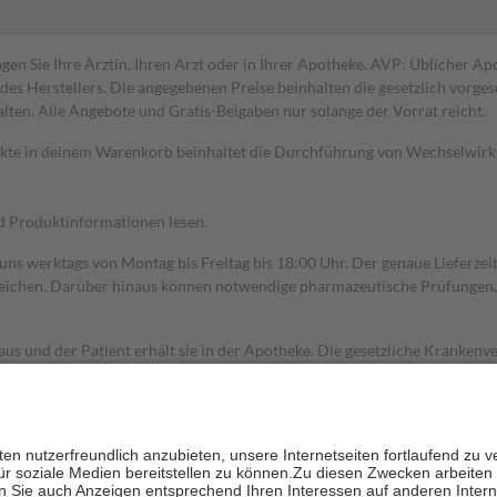
gen Sie Ihre Ärztin, Ihren Arzt oder in Ihrer Apotheke. AVP: Üblicher A
s Herstellers. Die angegebenen Preise beinhalten die gesetzlich vorgesc
alten. Alle Angebote und Gratis-Beigaben nur solange der Vorrat reicht.
dukte in deinem Warenkorb beinhaltet die Durchführung von Wechselwir
nd Produktinformationen lesen.
 uns werktags von Montag bis Freitag bis 18:00 Uhr. Der genaue Lieferze
ichen. Darüber hinaus können notwendige pharmazeutische Prüfungen, die
aus und der Patient erhält sie in der Apotheke. Die gesetzliche Krankenv
ent des Abgabepreises,
mindestens
jedoch
fünf Euro
und
höchstens zehn 
zehn Prozent der Kosten sowie zehn Euro je Verordnung.
rken und die besondere Stellung der Familie zu unterstützen, fallen
kein