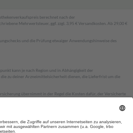
pothekenverkaufspreis berechnet nach der
hriebene Mehrwertsteuer, ggf. zzgl. 3,95 € Versandkosten. Ab 29,00 €
kungschecks und die Prüfung etwaiger Anwendungshinweise des
itpunkt kann je nach Region und in Abhängigkeit der
 zu deiner Arzneimittelsicherheit dienen, die Lieferfrist um die
ersicherung übernimmt in der Regel die Kosten dafür, der Versicherte
Euro.
Es sind jedoch nie mehr als die tatsächlichen Kosten der Leistung
e Zuzahlungen
an bei: