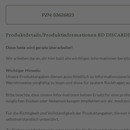
PZN: 03626823
Produktdetails/Produktinformationen BD DISCARDIT 
Diese Seite wird gerade überarbeitet!
Wir arbeiten daran, dir hier bald alle wichtigen Informationen bereitz
Wichtiger Hinweis:
Unsere Produktangaben dienen ausschließlich zu Informationszwecken
Warnhinweise sorgfältig zu lesen und diese für spätere Rückfragen au
Bitte beachte, dass unsere Informationen keinen Ersatz für eine prof
möglichen Risiken oder Nebenwirkungen empfehlen wir dir, medizini
Für die Richtigkeit und Vollständigkeit der Produktangaben, die vo
selbstverständlich unberührt.
Zu Risiken und Nebenwirkungen lesen Sie die Packungsbeilage und frag