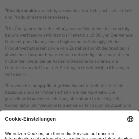
2
Biozidprodukte
vorsichtig verwenden. Vor Gebrauch stets Etikett
und Produktinformationen lesen.
3
Die Übergabe deiner Bestellung an den Paketdienstleister erfolgt
bei uns werktags von Montag bis Freitag bis 18:00 Uhr. Der genaue
Lieferzeitpunkt kann je nach Region und in Abhängigkeit der
Produktverfügbarkeit sowie vom Zustellzeitpunkt des Spediteurs
abweichen. Darüber hinaus können notwendige pharmazeutische
Prüfungen, die zu deiner Arzneimittelsicherheit dienen, die
Lieferfrist um die Dauer der Prüfungen einschließlich Klärungen
verlängern.
4
Für verschreibungspflichtige Medikamente stellt der Arzt ein
Rezept aus und der Patient erhält sie in der Apotheke. Die
gesetzliche Krankenversicherung übernimmt in der Regel die
Kosten dafür, der Versicherte trägt einen Teil davon als Zuzahlung
mit.
Grundsätzlich leisten Mitglieder Zuzahlungen in Höhe von zehn
Prozent des Abgabepreises,
mindestens
jedoch
fünf Euro
und
höchstens zehn Euro.
Es sind jedoch nie mehr als die tatsächlichen
Kosten der Leistung zu entrichten.