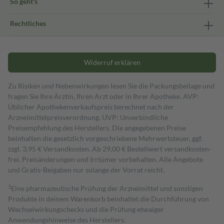
So geht's
Rechtliches
Widerruf erklären
Zu Risiken und Nebenwirkungen lesen Sie die Packungsbeilage und
fragen Sie Ihre Ärztin, Ihren Arzt oder in Ihrer Apotheke. AVP:
Üblicher Apothekenverkaufspreis berechnet nach der
Arzneimittelpreisverordnung. UVP: Unverbindliche
Preisempfehlung des Herstellers. Die angegebenen Preise
beinhalten die gesetzlich vorgeschriebene Mehrwertsteuer, ggf.
zzgl. 3,95 € Versandkosten. Ab 29,00 € Bestell­wert versand­kosten­
frei. Preisänderungen und Irrtümer vorbehalten. Alle Angebote
und Gratis-Beigaben nur solange der Vorrat reicht.
1
Eine pharmazeutische Prüfung der Arzneimittel und sonstigen
Produkte in deinem Warenkorb beinhaltet die Durchführung von
Wechselwirkungschecks und die Prüfung etwaiger
Anwendungshinweise des Herstellers.