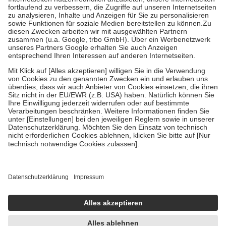
Diese Regeln gelten grundsätzlich auch für Online-Apotheken.
Bei Heilmitteln und häuslicher Krankenpflege beträgt die
Zuzahlung zehn Prozent der Kosten sowie zehn Euro je
Verordnung.
Um das Engagement der Versicherten für ihre eigene Gesundheit zu
stärken und die besondere Stellung der Familie zu unterstützen,
fallen
keine Zuzahlungen
an bei:
• Kindern und Jugendlichen bis zum vollendeten 18. Lebensjahr
mit Ausnahme der Fahrkosten
• Untersuchungen zur Vorsorge und Früherkennung, die von der
GKV getragen werden
• empfohlenen Schutzimpfungen
• Harn- und Blutteststreifen
Wir nutzen Trusted Shops als unabhängigen Dienstleister für die
Einholung von Bewertungen. Trusted Shops hat Maßnahmen
getroffen, um sicherzustellen, dass es sich um echte Bewertungen
handelt. Mehr Informationen findest du hier:
https://help.etrusted.com/hc/de/articles/4419944605341
Einige Bilder und Inhalte wurden unter Zuhilfenahme künstlicher
Intelligenz erstellt.