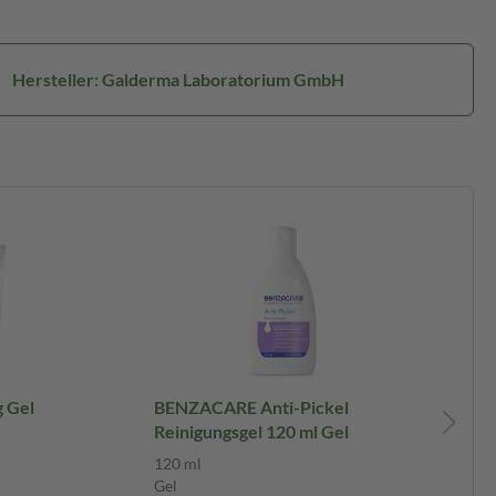
Hersteller: Galderma Laboratorium GmbH
 Gel
BENZACARE Anti-Pickel
BE
Reinigungsgel 120 ml Gel
Fe
Cr
120 ml
50
Gel
Cr