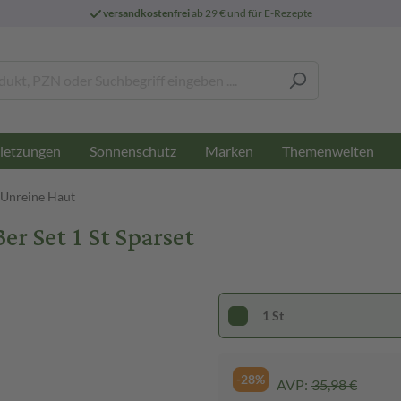
versandkostenfrei
ab 29 € und für E-Rezepte
letzungen
Sonnenschutz
Marken
Themenwelten
- Unreine Haut
er Set 1 St Sparset
1 St
-28%
AVP:
35,98 €