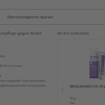
Darreichungsform: Sparset
utpflege-gegen Pickel
Im Set enthalten
Gel
30 50 ml Creme
l
 Akne neigender Haut entwickelt.
igkeitsspendender Inhaltsstoffe.
BENZACARE Anti-Pickel
BENZAKNEN 5% 40 g
Feuchtigkeitspflege LSF 30 50 ml
Creme
50 ml
40 g
Creme
Gel