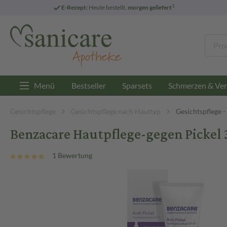
3
E-Rezept:
Heute bestellt,
morgen geliefert
Menü
Bestseller
Sparsets
Schmerzen & Ver
Gesichtspflege
Gesichtspflege nach Hauttyp
Gesichtspflege 
Benzacare Hautpflege-gegen Pickel 3
1 Bewertung