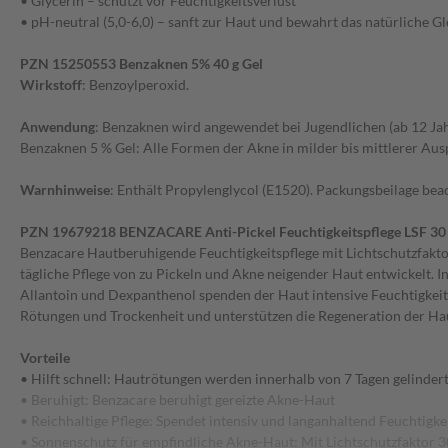
• Glycerin – schützt vor Feuchtigkeitsverlust
• pH-neutral (5,0-6,0) – sanft zur Haut und bewahrt das natürliche G
-18%
 €
UVP:
11,99 €
9,86 €
PZN 15250553 Benzaknen 5% 40 g Gel
82,17 € / 1 l
Wirkstoff
: Benzoylperoxid.
gbar
derzeit nicht verfügbar
Anwendung
: Benzaknen wird angewendet bei Jugendlichen (ab 12 J
Benzaknen 5 % Gel: Alle Formen der Akne in milder bis mittlerer Aus
Warnhinweise
: Enthält Propylenglycol (E1520). Packungsbeilage bea
PZN 19679218 BENZACARE Anti-Pickel Feuchtigkeitspflege LSF 30
Benzacare Hautberuhigende Feuchtigkeitspflege mit Lichtschutzfaktor
tägliche Pflege von zu Pickeln und Akne neigender Haut entwickelt. In
Allantoin und Dexpanthenol spenden der Haut intensive Feuchtigkeit,
Rötungen und Trockenheit und unterstützen die Regeneration der Ha
Vorteile
• Hilft schnell: Hautrötungen werden innerhalb von 7 Tagen gelinder
• Beruhigt: Benzacare beruhigt gereizte Akne-Haut
• Reichhaltige Pflege: Spendet intensiv und langanhaltend Feuchtigke
• Sonnenschutz für empfindliche Akne-Haut: Mit Lichtschutzfaktor 