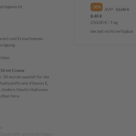
leichgewicht
-18%
-30%
UVP:
11,99 €
AVP:
12,00 €
9,86 €
8,40 €
197,20 € / 1 l
210,00 € / 1 kg
derzeit nicht verfügbar
derzeit nicht verfügbar
ahren) und Erwachsenen.
prägung.
chten.
 50 ml Creme
 30 wurde speziell für die
haltsstoffe wie Vitamin E,
 lindern Hautirritationen,
utbarriere.
t
it
30 und UVA- und UVB-Filtern