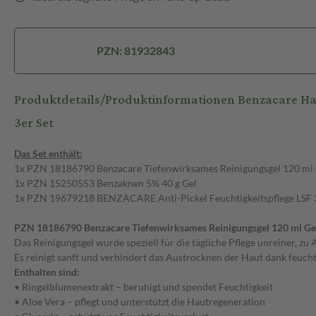
PZN: 81932843
Produktdetails/Produktinformationen Benzacare Ha
3er Set
Das Set enthält:
1x PZN 18186790 Benzacare Tiefenwirksames Reinigungsgel 120 ml 
1x PZN 15250553 Benzaknen 5% 40 g Gel
1x PZN 19679218 BENZACARE Anti-Pickel Feuchtigkeitspflege LSF 
PZN 18186790 Benzacare Tiefenwirksames Reinigungsgel 120 ml Ge
Das Reinigungsgel wurde speziell für die tägliche Pflege unreiner, zu
Es reinigt sanft und verhindert das Austrocknen der Haut dank feucht
0 g Gel
BENZACARE Anti-Pickel
Enthalten sind:
Reinigungsgel 120 ml Gel
• Ringelblumenextrakt – beruhigt und spendet Feuchtigkeit
120 ml
• Aloe Vera – pflegt und unterstützt die Hautregeneration
Gel