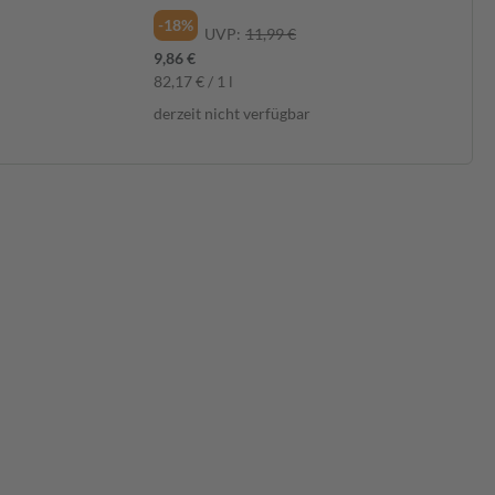
-18%
-1
UVP:
11,99 €
9,86 €
9,8
82,17 € / 1 l
197
derzeit nicht verfügbar
der