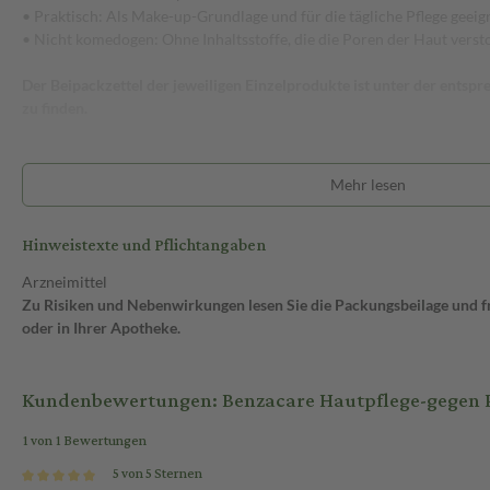
• Praktisch: Als Make-up-Grundlage und für die tägliche Pflege geeig
• Nicht komedogen: Ohne Inhaltsstoffe, die die Poren der Haut verst
Der Beipackzettel der jeweiligen Einzelprodukte ist unter der ents
zu finden.
Mehr lesen
Hinweistexte und Pflichtangaben
Arzneimittel
Zu Risiken und Nebenwirkungen lesen Sie die Packungsbeilage und fra
oder in Ihrer Apotheke.
Kundenbewertungen: Benzacare Hautpflege-gegen Pic
1 von 1 Bewertungen
5 von 5 Sternen