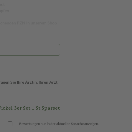
net
opfen
prechenden PZN in unserem Shop
gen Sie Ihre Ärztin, Ihren Arzt
kel 3er Set 1 St Sparset
Bewertungen nur in der aktuellen Sprache anzeigen.