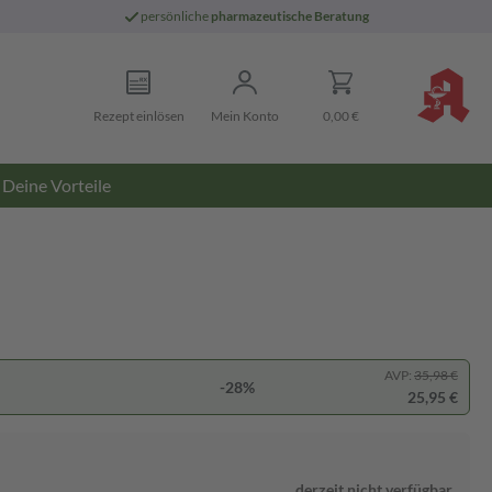
persönliche
pharmazeutische Beratung
Rezept einlösen
Mein Konto
0,00 €
Deine Vorteile
AVP:
35,98 €
-28%
25,95 €
derzeit nicht verfügbar