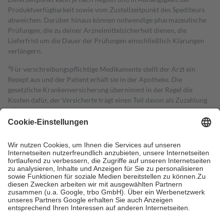
Produktverfügbarkeit sowie vom Zustellzeitpunkt des Spediteurs
abweichen. Darüber hinaus können notwendige pharmazeutische
Prüfungen, die zu deiner Arzneimittelsicherheit dienen, die
Lieferfrist um die Dauer der Prüfungen einschließlich Klärungen
verlängern.
4
Für verschreibungspflichtige Medikamente stellt der Arzt ein
Rezept aus und der Patient erhält sie in der Apotheke. Die
gesetzliche Krankenversicherung übernimmt in der Regel die
Kosten dafür, der Versicherte trägt einen Teil davon als Zuzahlung
mit.
Grundsätzlich leisten Mitglieder Zuzahlungen in Höhe von zehn
Prozent des Abgabepreises,
mindestens
jedoch
fünf Euro
und
höchstens zehn Euro.
Es sind jedoch nie mehr als die tatsächlichen
Kosten der Leistung zu entrichten.
Diese Regeln gelten grundsätzlich auch für Online-Apotheken.
Bei Heilmitteln und häuslicher Krankenpflege beträgt die
Zuzahlung zehn Prozent der Kosten sowie zehn Euro je
Verordnung.
Um das Engagement der Versicherten für ihre eigene Gesundheit zu
stärken und die besondere Stellung der Familie zu unterstützen,