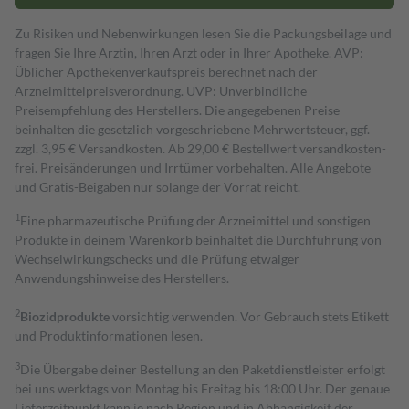
Zu Risiken und Nebenwirkungen lesen Sie die Packungsbeilage und
fragen Sie Ihre Ärztin, Ihren Arzt oder in Ihrer Apotheke. AVP:
Üblicher Apothekenverkaufspreis berechnet nach der
Arzneimittelpreisverordnung. UVP: Unverbindliche
Preisempfehlung des Herstellers. Die angegebenen Preise
beinhalten die gesetzlich vorgeschriebene Mehrwertsteuer, ggf.
zzgl. 3,95 € Versandkosten. Ab 29,00 € Bestell­wert versand­kosten­
frei. Preisänderungen und Irrtümer vorbehalten. Alle Angebote
und Gratis-Beigaben nur solange der Vorrat reicht.
1
Eine pharmazeutische Prüfung der Arzneimittel und sonstigen
Produkte in deinem Warenkorb beinhaltet die Durchführung von
Wechselwirkungschecks und die Prüfung etwaiger
Anwendungshinweise des Herstellers.
2
Biozidprodukte
vorsichtig verwenden. Vor Gebrauch stets Etikett
und Produktinformationen lesen.
3
Die Übergabe deiner Bestellung an den Paketdienstleister erfolgt
bei uns werktags von Montag bis Freitag bis 18:00 Uhr. Der genaue
Lieferzeitpunkt kann je nach Region und in Abhängigkeit der