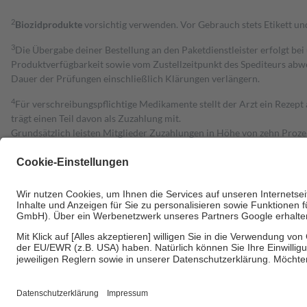
2
Biozidprodukte
vorsichtig verwenden. Vor Gebrauch stets Etikett u
3
Die Übergabe deiner Bestellung an den Paketdienstleister erfolgt bei
Produktverfügbarkeit sowie vom Zustellzeitpunkt des Spediteurs abwe
Dauer der Prüfungen einschließlich Klärungen verlängern.
4
Für verschreibungspflichtige Medikamente stellt der Arzt ein Rezept 
trägt einen Teil davon als Zuzahlung mit.
Grundsätzlich leisten Mitglieder Zuzahlungen in Höhe von zehn Proz
zu entrichten.
Diese Regeln gelten grundsätzlich auch für Online-Apotheken.
Bei Heilmitteln und häuslicher Krankenpflege beträgt die Zuzahlung 
Um das Engagement der Versicherten für ihre eigene Gesundheit zu stä
• Kindern und Jugendlichen bis zum vollendeten 18. Lebensjahr mit
• Untersuchungen zur Vorsorge und Früherkennung, die von der GKV
• empfohlenen Schutzimpfungen
• Harn- und Blutteststreifen
Wir nutzen Trusted Shops als unabhängigen Dienstleister für die Ein
Informationen findest du hier: https://help.etrusted.com/hc/de/arti