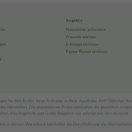
e
So geht's
nto
Newsletter anfordern
Freunde werben
gen
E-Rezept einlösen
Papier Rezept einlösen
g
gen Sie Ihre Ärztin, Ihren Arzt oder in Ihrer Apotheke. AVP: Üblicher A
s Herstellers. Die angegebenen Preise beinhalten die gesetzlich vorgesc
alten. Alle Angebote und Gratis-Beigaben nur solange der Vorrat reicht.
dukte in deinem Warenkorb beinhaltet die Durchführung von Wechselwir