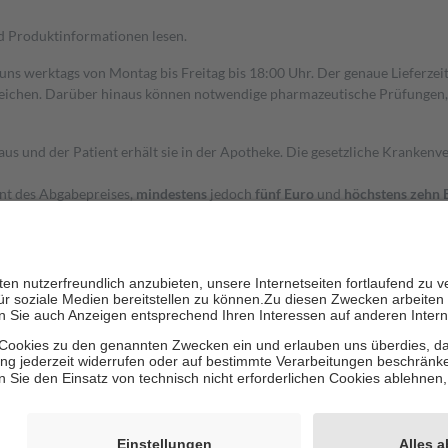
nd Produktinformationen lesen.
 uns werktags von Montag bis Freitag bis 18:00 Uhr. Der genaue Lieferze
ichen. Darüber hinaus können notwendige pharmazeutische Prüfungen, die
aus und der Patient erhält sie in der Apotheke. Die gesetzliche Krankenv
ent des Abgabepreises,
mindestens
jedoch
fünf Euro
und
höchstens zehn 
zehn Prozent der Kosten sowie zehn Euro je Verordnung.
rken und die besondere Stellung der Familie zu unterstützen, fallen
kein
 Ausnahme der Fahrkosten
 getragen werden
holung von Bewertungen. Trusted Shops hat Maßnahmen getroffen, um sic
cles/4419944605341