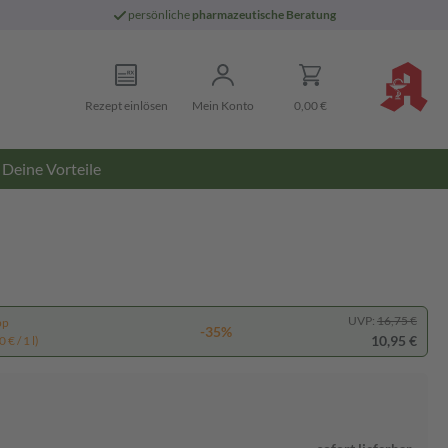
persönliche
pharmazeutische Beratung
Rezept einlösen
Mein Konto
0,00 €
Deine Vorteile
UVP:
16,75 €
pp
-35%
10,95 €
 € / 1 l)