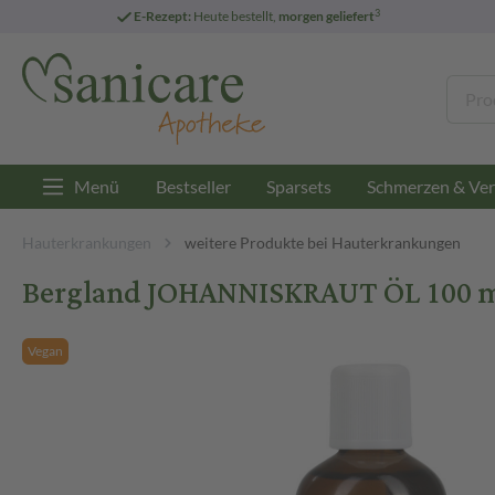
3
E-Rezept:
Heute bestellt,
morgen geliefert
Menü
Bestseller
Sparsets
Schmerzen & Ver
Hauterkrankungen
weitere Produkte bei Hauterkrankungen
Bergland JOHANNISKRAUT ÖL 100 m
Vegan