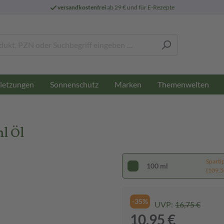
versandkostenfrei
ab 29 € und für E-Rezepte
letzungen
Sonnenschutz
Marken
Themenwelten
l Öl
Sparti
100 ml
(109,50
-35%
UVP:
16,75 €
10,95 €