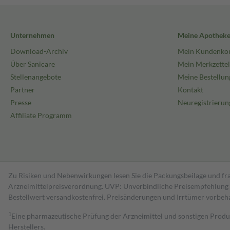
Unternehmen
Meine Apothek
Download-Archiv
Mein Kundenko
Über Sanicare
Mein Merkzettel
Stellenangebote
Meine Bestellun
Partner
Kontakt
Presse
Neuregistrierun
Affiliate Programm
Zu Risiken und Nebenwirkungen lesen Sie die Packungsbeilage und fra
Arzneimittelpreisverordnung. UVP: Unverbindliche Preisempfehlung de
Bestell­wert versand­kosten­frei. Preisänderungen und Irrtümer vorbeh
1
Eine pharmazeutische Prüfung der Arzneimittel und sonstigen Pro
Herstellers.