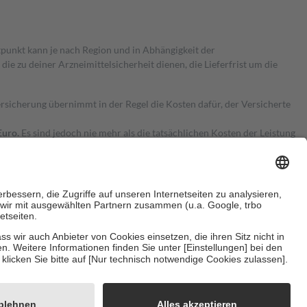
itpunkt kann je nach Region und in Abhängigkeit der
 zu deiner Arzneimittelsicherheit dienen, die Lieferfrist um die
ersicherung übernimmt in der Regel die Kosten dafür, der Versicherte
Euro.
Es sind jedoch nie mehr als die tatsächlichen Kosten der Leistung
e Zuzahlungen
an bei:
herzustellen, dass es sich um echte Bewertungen handelt. Mehr