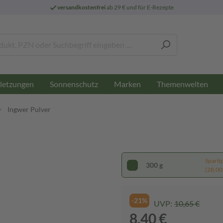
versandkostenfrei
ab 29 € und für E-Rezepte
letzungen
Sonnenschutz
Marken
Themenwelten
Ingwer Pulver
Sparti
300 g
(28,00 
-21%
UVP:
10,65 €
8,40 €