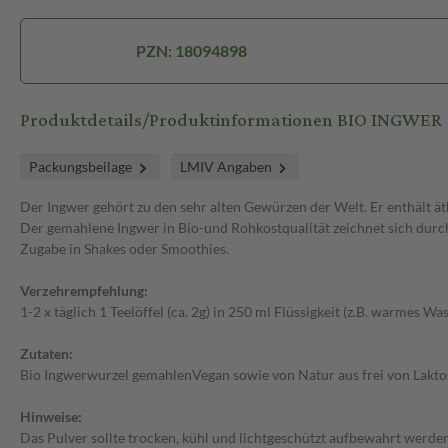
PZN: 18094898
Produktdetails/Produktinformationen BIO INGWER
Packungsbeilage
LMIV Angaben
Der Ingwer gehört zu den sehr alten Gewürzen der Welt. Er enthält ät
Der gemahlene Ingwer in Bio-und Rohkostqualität zeichnet sich durch 
Zugabe in Shakes oder Smoothies.
Verzehrempfehlung:
1-2 x täglich 1 Teelöffel (ca. 2g) in 250 ml Flüssigkeit (z.B. warme
Zutaten:
Bio Ingwerwurzel gemahlenVegan sowie von Natur aus frei von Lakto
Hinweise:
Das Pulver sollte trocken, kühl und lichtgeschützt aufbewahrt werden