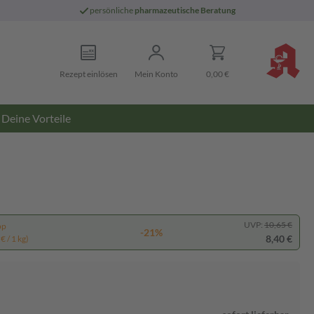
persönliche
pharmazeutische Beratung
Rezept einlösen
Mein Konto
0,00 €
Deine Vorteile
UVP:
10,65 €
pp
-21%
8,40 €
€ / 1 kg)