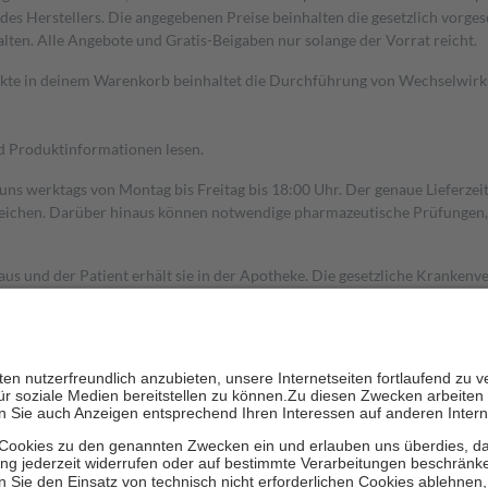
s Herstellers. Die angegebenen Preise beinhalten die gesetzlich vorgesc
alten. Alle Angebote und Gratis-Beigaben nur solange der Vorrat reicht.
dukte in deinem Warenkorb beinhaltet die Durchführung von Wechselwir
nd Produktinformationen lesen.
 uns werktags von Montag bis Freitag bis 18:00 Uhr. Der genaue Lieferze
ichen. Darüber hinaus können notwendige pharmazeutische Prüfungen, die
aus und der Patient erhält sie in der Apotheke. Die gesetzliche Krankenv
ent des Abgabepreises,
mindestens
jedoch
fünf Euro
und
höchstens zehn 
zehn Prozent der Kosten sowie zehn Euro je Verordnung.
rken und die besondere Stellung der Familie zu unterstützen, fallen
kein
 Ausnahme der Fahrkosten
 getragen werden