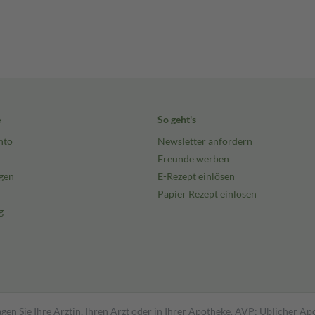
e
So geht's
nto
Newsletter anfordern
Freunde werben
gen
E-Rezept einlösen
Papier Rezept einlösen
g
gen Sie Ihre Ärztin, Ihren Arzt oder in Ihrer Apotheke. AVP: Üblicher A