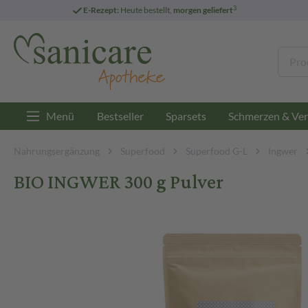
3
E-Rezept:
Heute bestellt,
morgen geliefert
Menü
Bestseller
Sparsets
Schmerzen & Ver
Nahrungsergänzung
Superfood
Superfood G-L
Ingwer
BIO INGWER 300 g Pulver