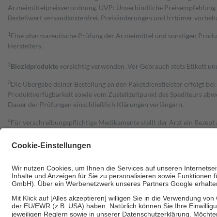
Arzneimittelpreisverordnung. UVP: Unverbindliche Preisempfehlung de
Bestell­wert versand­kosten­frei. Preisänderungen und Irrtümer vorbeh
1
Eine pharmazeutische Prüfung der Arzneimittel und sonstigen Pro
Herstellers.
2
Biozidprodukte
vorsichtig verwenden. Vor Gebrauch stets Etikett u
3
Die Übergabe deiner Bestellung an den Paketdienstleister erfolgt bei
Produktverfügbarkeit sowie vom Zustellzeitpunkt des Spediteurs abwe
Dauer der Prüfungen einschließlich Klärungen verlängern.
4
Für verschreibungspflichtige Medikamente stellt der Arzt ein Rezept 
trägt einen Teil davon als Zuzahlung mit.
Grundsätzlich leisten Mitglieder Zuzahlungen in Höhe von zehn Proz
zu entrichten.
Diese Regeln gelten grundsätzlich auch für Online-Apotheken.
Bei Heilmitteln und häuslicher Krankenpflege beträgt die Zuzahlung 
Um das Engagement der Versicherten für ihre eigene Gesundheit zu stä
• Kindern und Jugendlichen bis zum vollendeten 18. Lebensjahr mit
• Untersuchungen zur Vorsorge und Früherkennung, die von der GKV
• empfohlenen Schutzimpfungen