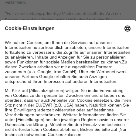
verlängern.
4
Für verschreibungspflichtige Medikamente stellt der Arzt ein
Rezept aus und der Patient erhält sie in der Apotheke. Die
gesetzliche Krankenversicherung übernimmt in der Regel die
Kosten dafür, der Versicherte trägt einen Teil davon als Zuzahlung
mit.
Grundsätzlich leisten Mitglieder Zuzahlungen in Höhe von zehn
Prozent des Abgabepreises,
mindestens
jedoch
fünf Euro
und
höchstens zehn Euro.
Es sind jedoch nie mehr als die tatsächlichen
Kosten der Leistung zu entrichten.
Diese Regeln gelten grundsätzlich auch für Online-Apotheken.
Bei Heilmitteln und häuslicher Krankenpflege beträgt die
Zuzahlung zehn Prozent der Kosten sowie zehn Euro je
Verordnung.
Um das Engagement der Versicherten für ihre eigene Gesundheit zu
stärken und die besondere Stellung der Familie zu unterstützen,
fallen
keine Zuzahlungen
an bei:
• Kindern und Jugendlichen bis zum vollendeten 18. Lebensjahr
mit Ausnahme der Fahrkosten
• Untersuchungen zur Vorsorge und Früherkennung, die von der
GKV getragen werden