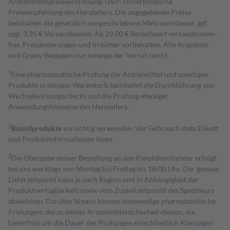
Arzneimittelpreisverordnung. UVP: Unverbindliche
Preisempfehlung des Herstellers. Die angegebenen Preise
beinhalten die gesetzlich vorgeschriebene Mehrwertsteuer, ggf.
zzgl. 3,95 € Versandkosten. Ab 29,00 € Bestell­wert versand­kosten­
frei. Preisänderungen und Irrtümer vorbehalten. Alle Angebote
und Gratis-Beigaben nur solange der Vorrat reicht.
1
Eine pharmazeutische Prüfung der Arzneimittel und sonstigen
Produkte in deinem Warenkorb beinhaltet die Durchführung von
Wechselwirkungschecks und die Prüfung etwaiger
Anwendungshinweise des Herstellers.
2
Biozidprodukte
vorsichtig verwenden. Vor Gebrauch stets Etikett
und Produktinformationen lesen.
3
Die Übergabe deiner Bestellung an den Paketdienstleister erfolgt
bei uns werktags von Montag bis Freitag bis 18:00 Uhr. Der genaue
Lieferzeitpunkt kann je nach Region und in Abhängigkeit der
Produktverfügbarkeit sowie vom Zustellzeitpunkt des Spediteurs
abweichen. Darüber hinaus können notwendige pharmazeutische
Prüfungen, die zu deiner Arzneimittelsicherheit dienen, die
Lieferfrist um die Dauer der Prüfungen einschließlich Klärungen