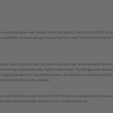
 und bietet einen sehr hohen UVA/UVB-Schutz. Der ZELLSCHUTZ schützt 
enempfindliche Haut, die auf chemische Filter oder Duftstoffe allergisch 
f Gesicht und Körper auf, bevor man sich der Sonne aussetzt. Mehrmals
chwimmen, Abrubbeln oder Sport wiederholen. Auf die gesunde Haut auft
end geeignet für empfindliche Haut, die allergisch auf chemische Filter 
oderm huile de douche reinigen.
 und bietet einen sehr hohen UVA/UVB-Schutz und garantiert eine ausge
n dank des Antioxidans Vitamin E vor oxidativem Stress.