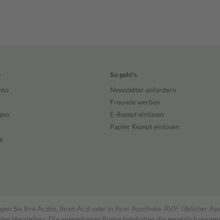
e
So geht's
nto
Newsletter anfordern
Freunde werben
gen
E-Rezept einlösen
Papier Rezept einlösen
g
gen Sie Ihre Ärztin, Ihren Arzt oder in Ihrer Apotheke. AVP: Üblicher A
s Herstellers. Die angegebenen Preise beinhalten die gesetzlich vorgesc