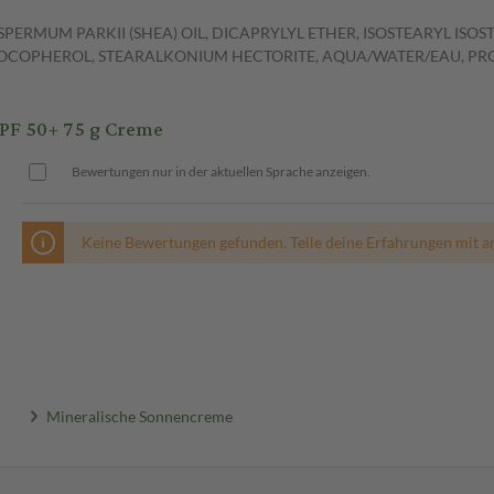
PERMUM PARKII (SHEA) OIL, DICAPRYLYL ETHER, ISOSTEARYL ISO
 TOCOPHEROL, STEARALKONIUM HECTORITE, AQUA/WATER/EAU, PRO
F 50+ 75 g Creme
Bewertungen nur in der aktuellen Sprache anzeigen.
Keine Bewertungen gefunden. Teile deine Erfahrungen mit a
Mineralische Sonnencreme