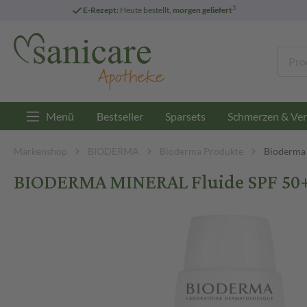
3
E-Rezept:
Heute bestellt,
morgen geliefert
Menü
Bestseller
Sparsets
Schmerzen & Ver
Markenshop
BIODERMA
Bioderma Produkte
Bioderma
BIODERMA MINERAL Fluide SPF 50+