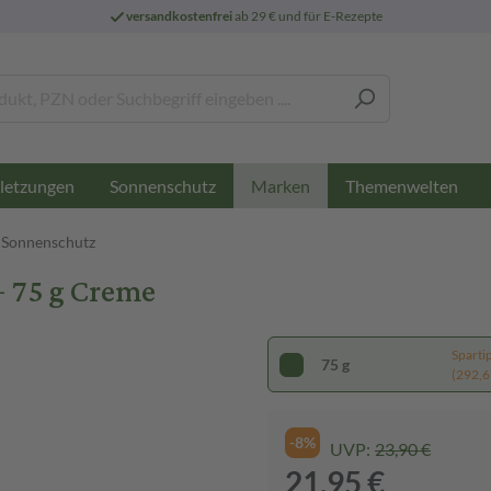
versandkostenfrei
ab 29 € und für E-Rezepte
letzungen
Sonnenschutz
Themenwelten
Marken
 Sonnenschutz
 75 g Creme
Sparti
75 g
(292,67
-8%
UVP:
23,90 €
21,95 €