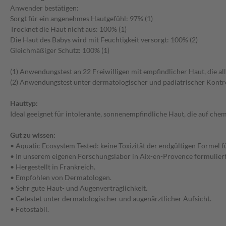
Anwender bestätigen:
Sorgt für ein angenehmes Hautgefühl: 97% (1)
Trocknet die Haut nicht aus: 100% (1)
Die Haut des Babys wird mit Feuchtigkeit versorgt: 100% (2)
Gleichmäßiger Schutz: 100% (1)
(1) Anwendungstest an 22 Freiwilligen mit empfindlicher Haut, die all
(2) Anwendungstest unter dermatologischer und pädiatrischer Kontroll
Hauttyp:
Ideal geeignet für intolerante, sonnenempfindliche Haut, die auf chemi
Gut zu wissen:
• Aquatic Ecosystem Tested: keine Toxizität der endgültigen Forme
• In unserem eigenen Forschungslabor in Aix-en-Provence formuliert
• Hergestellt in Frankreich.
• Empfohlen von Dermatologen.
• Sehr gute Haut- und Augenverträglichkeit.
• Getestet unter dermatologischer und augenärztlicher Aufsicht.
• Fotostabil.