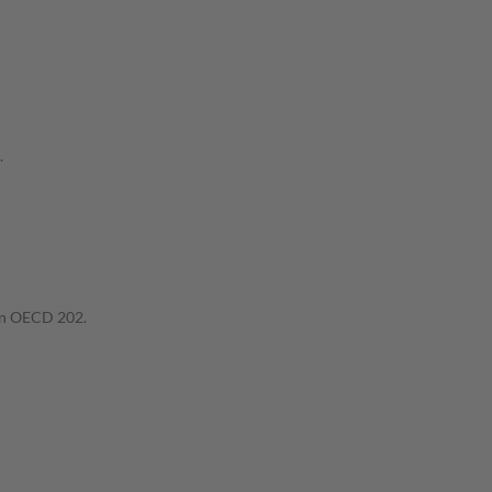
.
ien OECD 202.