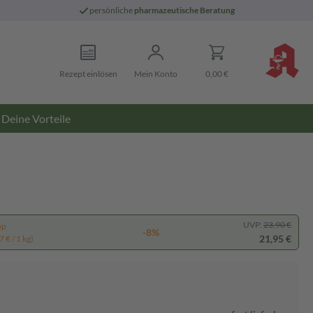
persönliche
pharmazeutische Beratung
Rezept einlösen
Mein Konto
0,00 €
Deine Vorteile
UVP:
23,90 €
pp
-8%
21,95 €
 € / 1 kg)