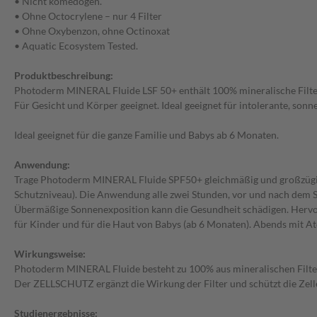
• Nicht komedogen.
• Ohne Octocrylene – nur 4 Filter
• Ohne Oxybenzon, ohne Octinoxat
• Aquatic Ecosystem Tested.
Produktbeschreibung:
Photoderm MINERAL Fluide LSF 50+ enthält 100% mineralische Filter
Für Gesicht und Körper geeignet. Ideal geeignet für intolerante, sonn
Ideal geeignet für die ganze Familie und Babys ab 6 Monaten.
Anwendung:
Trage Photoderm MINERAL Fluide SPF50+ gleichmäßig und großzügig au
Schutzniveau). Die Anwendung alle zwei Stunden, vor und nach dem S
Übermäßige Sonnenexposition kann die Gesundheit schädigen. Hervorrag
für Kinder und für die Haut von Babys (ab 6 Monaten). Abends mit At
Wirkungsweise:
Photoderm MINERAL Fluide besteht zu 100% aus mineralischen Filtern
Der ZELLSCHUTZ ergänzt die Wirkung der Filter und schützt die Zelle
Studienergebnisse: