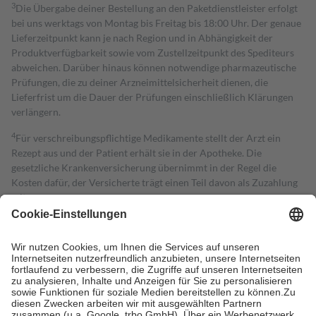
3
Die Übergabe deiner Bestellung an den Paketdienstleister erfolgt
bei uns werktags von Montag bis Freitag bis 18:00 Uhr. Der genaue
Lieferzeitpunkt kann je nach Region und in Abhängigkeit der
Produktverfügbarkeit sowie vom Zustellzeitpunkt des Spediteurs
abweichen. Darüber hinaus können notwendige pharmazeutische
Prüfungen, die zu deiner Arzneimittelsicherheit dienen, die
Lieferfrist um die Dauer der Prüfungen einschließlich Klärungen
verlängern.
4
Für verschreibungspflichtige Medikamente stellt der Arzt ein
Rezept aus und der Patient erhält sie in der Apotheke. Die
gesetzliche Krankenversicherung übernimmt in der Regel die
Kosten dafür, der Versicherte trägt einen Teil davon als Zuzahlung
mit.
Grundsätzlich leisten Mitglieder Zuzahlungen in Höhe von zehn
Prozent des Abgabepreises,
mindestens
jedoch
fünf Euro
und
höchstens zehn Euro.
Es sind jedoch nie mehr als die tatsächlichen
Kosten der Leistung zu entrichten.
Diese Regeln gelten grundsätzlich auch für Online-Apotheken.
Bei Heilmitteln und häuslicher Krankenpflege beträgt die
Zuzahlung zehn Prozent der Kosten sowie zehn Euro je
Verordnung.