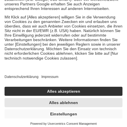
Um das Engagement der Versicherten für ihre eigene Gesundheit zu
stärken und die besondere Stellung der Familie zu unterstützen,
fallen
keine Zuzahlungen
an bei:
• Kindern und Jugendlichen bis zum vollendeten 18. Lebensjahr
mit Ausnahme der Fahrkosten
• Untersuchungen zur Vorsorge und Früherkennung, die von der
GKV getragen werden
• empfohlenen Schutzimpfungen
• Harn- und Blutteststreifen
Wir nutzen Trusted Shops als unabhängigen Dienstleister für die
Einholung von Bewertungen. Trusted Shops hat Maßnahmen
getroffen, um sicherzustellen, dass es sich um echte Bewertungen
handelt. Mehr Informationen findest du hier:
https://help.etrusted.com/hc/de/articles/4419944605341
Einige Bilder und Inhalte wurden unter Zuhilfenahme künstlicher
Intelligenz erstellt.
UVP:
25,90 €
22,64 €