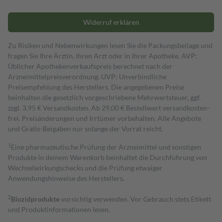
Widerruf erklären
Zu Risiken und Nebenwirkungen lesen Sie die Packungsbeilage und
fragen Sie Ihre Ärztin, Ihren Arzt oder in Ihrer Apotheke. AVP:
Üblicher Apothekenverkaufspreis berechnet nach der
Arzneimittelpreisverordnung. UVP: Unverbindliche
Preisempfehlung des Herstellers. Die angegebenen Preise
beinhalten die gesetzlich vorgeschriebene Mehrwertsteuer, ggf.
zzgl. 3,95 € Versandkosten. Ab 29,00 € Bestell­wert versand­kosten­
frei. Preisänderungen und Irrtümer vorbehalten. Alle Angebote
und Gratis-Beigaben nur solange der Vorrat reicht.
1
Eine pharmazeutische Prüfung der Arzneimittel und sonstigen
Produkte in deinem Warenkorb beinhaltet die Durchführung von
Wechselwirkungschecks und die Prüfung etwaiger
Anwendungshinweise des Herstellers.
2
Biozidprodukte
vorsichtig verwenden. Vor Gebrauch stets Etikett
und Produktinformationen lesen.