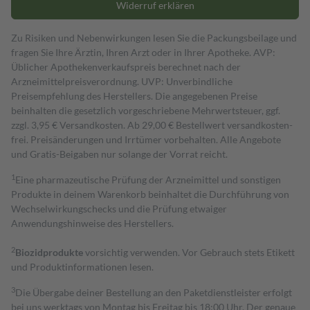
Widerruf erklären
Zu Risiken und Nebenwirkungen lesen Sie die Packungsbeilage und
fragen Sie Ihre Ärztin, Ihren Arzt oder in Ihrer Apotheke. AVP:
Üblicher Apothekenverkaufspreis berechnet nach der
Arzneimittelpreisverordnung. UVP: Unverbindliche
Preisempfehlung des Herstellers. Die angegebenen Preise
beinhalten die gesetzlich vorgeschriebene Mehrwertsteuer, ggf.
zzgl. 3,95 € Versandkosten. Ab 29,00 € Bestell­wert versand­kosten­
frei. Preisänderungen und Irrtümer vorbehalten. Alle Angebote
und Gratis-Beigaben nur solange der Vorrat reicht.
1
Eine pharmazeutische Prüfung der Arzneimittel und sonstigen
Produkte in deinem Warenkorb beinhaltet die Durchführung von
Wechselwirkungschecks und die Prüfung etwaiger
Anwendungshinweise des Herstellers.
2
Biozidprodukte
vorsichtig verwenden. Vor Gebrauch stets Etikett
und Produktinformationen lesen.
3
Die Übergabe deiner Bestellung an den Paketdienstleister erfolgt
bei uns werktags von Montag bis Freitag bis 18:00 Uhr. Der genaue