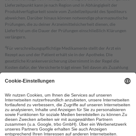
Lieferzeitpunkt kann je nach Region und in Abhängigkeit der
Produktverfügbarkeit sowie vom Zustellzeitpunkt des Spediteurs
abweichen. Darüber hinaus können notwendige pharmazeutische
Prüfungen, die zu deiner Arzneimittelsicherheit dienen, die
Lieferfrist um die Dauer der Prüfungen einschließlich Klärungen
verlängern.
4
Für verschreibungspflichtige Medikamente stellt der Arzt ein
Rezept aus und der Patient erhält sie in der Apotheke. Die
gesetzliche Krankenversicherung übernimmt in der Regel die
Kosten dafür, der Versicherte trägt einen Teil davon als Zuzahlung
mit.
Grundsätzlich leisten Mitglieder Zuzahlungen in Höhe von zehn
Prozent des Abgabepreises,
mindestens
jedoch
fünf Euro
und
höchstens zehn Euro.
Es sind jedoch nie mehr als die tatsächlichen
Kosten der Leistung zu entrichten.
Diese Regeln gelten grundsätzlich auch für Online-Apotheken.
Bei Heilmitteln und häuslicher Krankenpflege beträgt die
Zuzahlung zehn Prozent der Kosten sowie zehn Euro je
Verordnung.
Um das Engagement der Versicherten für ihre eigene Gesundheit zu