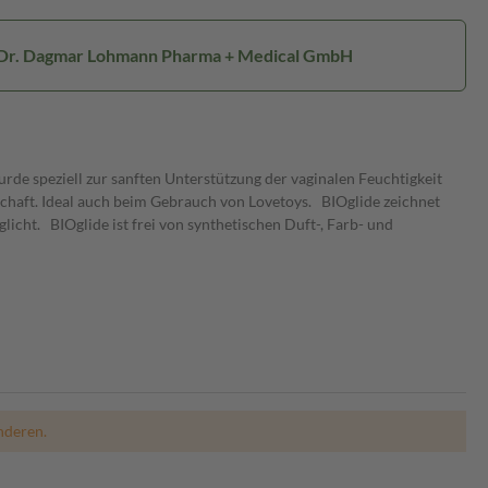
: Dr. Dagmar Lohmann Pharma + Medical GmbH
wurde speziell zur sanften Unterstützung der vaginalen Feuchtigkeit
schaft. Ideal auch beim Gebrauch von Lovetoys. BIOglide zeichnet
cht. BIOglide ist frei von synthetischen Duft-, Farb- und
nderen.