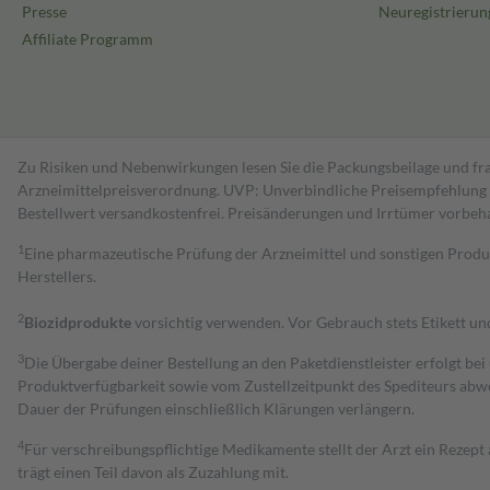
Presse
Neuregistrierun
Affiliate Programm
Zu Risiken und Nebenwirkungen lesen Sie die Packungsbeilage und fra
Arzneimittelpreisverordnung. UVP: Unverbindliche Preisempfehlung de
Bestell­wert versand­kosten­frei. Preisänderungen und Irrtümer vorbeh
1
Eine pharmazeutische Prüfung der Arzneimittel und sonstigen Pro
Herstellers.
2
Biozidprodukte
vorsichtig verwenden. Vor Gebrauch stets Etikett u
3
Die Übergabe deiner Bestellung an den Paketdienstleister erfolgt bei
Produktverfügbarkeit sowie vom Zustellzeitpunkt des Spediteurs abwe
Dauer der Prüfungen einschließlich Klärungen verlängern.
4
Für verschreibungspflichtige Medikamente stellt der Arzt ein Rezept 
trägt einen Teil davon als Zuzahlung mit.