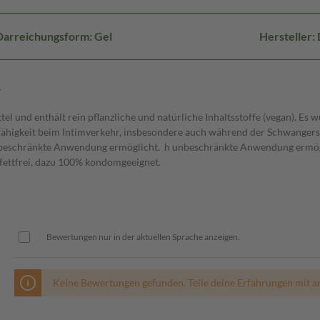
Darreichungsform: Gel
Hersteller
l
el und enthält rein pflanzliche und natürliche Inhaltsstoffe (vegan). Es 
itfähigkeit beim Intimverkehr, insbesondere auch während der Schwanger
h unbeschränkte Anwendung ermöglicht. h unbeschränkte Anwendung ermögli
d fettfrei, dazu 100% kondomgeeignet.
Bewertungen nur in der aktuellen Sprache anzeigen.
Keine Bewertungen gefunden. Teile deine Erfahrungen mit a