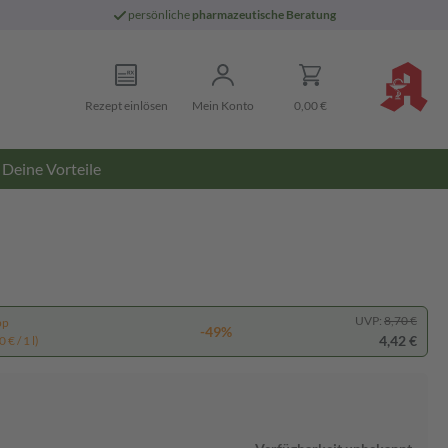
persönliche
pharmazeutische Beratung
Rezept einlösen
Mein Konto
0,00 €
Deine Vorteile
UVP:
8,70 €
pp
-49%
4,42 €
 € / 1 l)