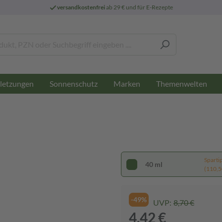
versandkostenfrei
ab 29 € und für E-Rezepte
letzungen
Sonnenschutz
Marken
Themenwelten
Sparti
40 ml
(110,50
-49%
UVP:
8,70 €
4,42 €