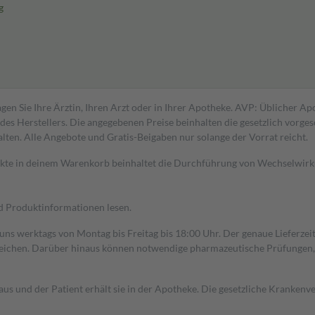
g
gen Sie Ihre Ärztin, Ihren Arzt oder in Ihrer Apotheke. AVP: Üblicher A
s Herstellers. Die angegebenen Preise beinhalten die gesetzlich vorgesc
alten. Alle Angebote und Gratis-Beigaben nur solange der Vorrat reicht.
dukte in deinem Warenkorb beinhaltet die Durchführung von Wechselwir
nd Produktinformationen lesen.
 uns werktags von Montag bis Freitag bis 18:00 Uhr. Der genaue Lieferze
ichen. Darüber hinaus können notwendige pharmazeutische Prüfungen, die
aus und der Patient erhält sie in der Apotheke. Die gesetzliche Krankenv