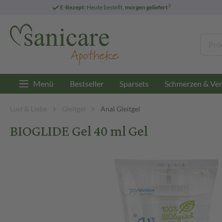
3
E-Rezept:
Heute bestellt,
morgen geliefert
Menü
Bestseller
Sparsets
Schmerzen & Ver
Lust & Liebe
Gleitgel
Anal Gleitgel
BIOGLIDE Gel 40 ml Gel