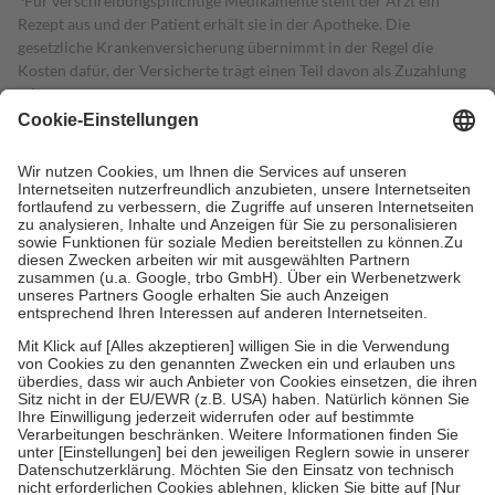
Für verschreibungspflichtige Medikamente stellt der Arzt ein
Rezept aus und der Patient erhält sie in der Apotheke. Die
gesetzliche Krankenversicherung übernimmt in der Regel die
Kosten dafür, der Versicherte trägt einen Teil davon als Zuzahlung
mit.
Grundsätzlich leisten Mitglieder Zuzahlungen in Höhe von zehn
Prozent des Abgabepreises,
mindestens
jedoch
fünf Euro
und
höchstens zehn Euro.
Es sind jedoch nie mehr als die tatsächlichen
Kosten der Leistung zu entrichten.
Diese Regeln gelten grundsätzlich auch für Online-Apotheken.
Bei Heilmitteln und häuslicher Krankenpflege beträgt die
Zuzahlung zehn Prozent der Kosten sowie zehn Euro je
Verordnung.
Um das Engagement der Versicherten für ihre eigene Gesundheit zu
stärken und die besondere Stellung der Familie zu unterstützen,
fallen
keine Zuzahlungen
an bei:
• Kindern und Jugendlichen bis zum vollendeten 18. Lebensjahr
mit Ausnahme der Fahrkosten
• Untersuchungen zur Vorsorge und Früherkennung, die von der
GKV getragen werden
• empfohlenen Schutzimpfungen
• Harn- und Blutteststreifen