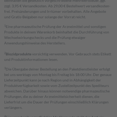
beinhalten die gesetzlich vorgeschriebene Mehrwertsteuer, ggf.
zzgl. 3,95 € Versandkosten. Ab 29,00 € Bestell­wert versand­kosten­
frei. Preisänderungen und Irrtümer vorbehalten. Alle Angebote
und Gratis-Beigaben nur solange der Vorrat reicht.
1
Eine pharmazeutische Prüfung der Arzneimittel und sonstigen
Produkte in deinem Warenkorb beinhaltet die Durchführung von
Wechselwirkungschecks und die Prüfung etwaiger
Anwendungshinweise des Herstellers.
2
Biozidprodukte
vorsichtig verwenden. Vor Gebrauch stets Etikett
und Produktinformationen lesen.
3
Die Übergabe deiner Bestellung an den Paketdienstleister erfolgt
bei uns werktags von Montag bis Freitag bis 18:00 Uhr. Der genaue
Lieferzeitpunkt kann je nach Region und in Abhängigkeit der
Produktverfügbarkeit sowie vom Zustellzeitpunkt des Spediteurs
abweichen. Darüber hinaus können notwendige pharmazeutische
Prüfungen, die zu deiner Arzneimittelsicherheit dienen, die
Lieferfrist um die Dauer der Prüfungen einschließlich Klärungen
verlängern.
4