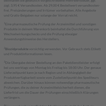
beinhalten die gesetzlich vorgeschriebene Mehrwertsteuer, ggf.
zzgl. 3,95 € Versandkosten. Ab 29,00 € Bestell­wert versand­kosten­
frei. Preisänderungen und Irrtümer vorbehalten. Alle Angebote
und Gratis-Beigaben nur solange der Vorrat reicht.
1
Eine pharmazeutische Prüfung der Arzneimittel und sonstigen
Produkte in deinem Warenkorb beinhaltet die Durchführung von
Wechselwirkungschecks und die Prüfung etwaiger
Anwendungshinweise des Herstellers.
2
Biozidprodukte
vorsichtig verwenden. Vor Gebrauch stets Etikett
und Produktinformationen lesen.
3
Die Übergabe deiner Bestellung an den Paketdienstleister erfolgt
bei uns werktags von Montag bis Freitag bis 18:00 Uhr. Der genaue
Lieferzeitpunkt kann je nach Region und in Abhängigkeit der
Produktverfügbarkeit sowie vom Zustellzeitpunkt des Spediteurs
abweichen. Darüber hinaus können notwendige pharmazeutische
Prüfungen, die zu deiner Arzneimittelsicherheit dienen, die
Lieferfrist um die Dauer der Prüfungen einschließlich Klärungen
verlängern.
4