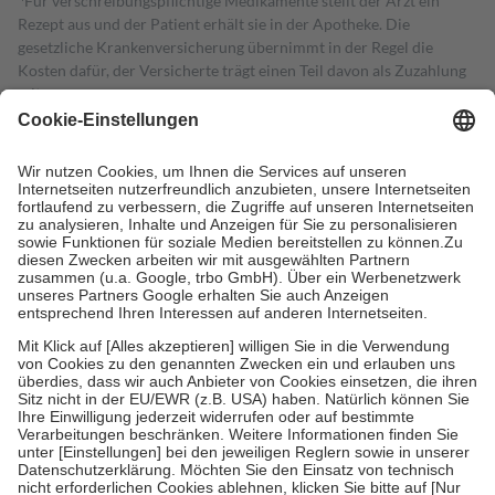
Für verschreibungspflichtige Medikamente stellt der Arzt ein
Rezept aus und der Patient erhält sie in der Apotheke. Die
gesetzliche Krankenversicherung übernimmt in der Regel die
Kosten dafür, der Versicherte trägt einen Teil davon als Zuzahlung
mit.
Grundsätzlich leisten Mitglieder Zuzahlungen in Höhe von zehn
Prozent des Abgabepreises,
mindestens
jedoch
fünf Euro
und
höchstens zehn Euro.
Es sind jedoch nie mehr als die tatsächlichen
Kosten der Leistung zu entrichten.
Diese Regeln gelten grundsätzlich auch für Online-Apotheken.
Bei Heilmitteln und häuslicher Krankenpflege beträgt die
Zuzahlung zehn Prozent der Kosten sowie zehn Euro je
Verordnung.
Um das Engagement der Versicherten für ihre eigene Gesundheit zu
stärken und die besondere Stellung der Familie zu unterstützen,
fallen
keine Zuzahlungen
an bei:
• Kindern und Jugendlichen bis zum vollendeten 18. Lebensjahr
mit Ausnahme der Fahrkosten
• Untersuchungen zur Vorsorge und Früherkennung, die von der
GKV getragen werden
• empfohlenen Schutzimpfungen
• Harn- und Blutteststreifen