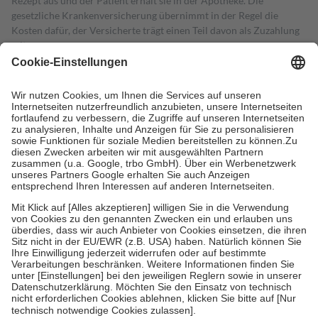
Rezept aus und der Patient erhält sie in der Apotheke. Die
gesetzliche Krankenversicherung übernimmt in der Regel die
Kosten dafür, der Versicherte trägt einen Teil davon als Zuzahlung
mit.
Grundsätzlich leisten Mitglieder Zuzahlungen in Höhe von zehn
Prozent des Abgabepreises,
mindestens
jedoch
fünf Euro
und
höchstens zehn Euro.
Es sind jedoch nie mehr als die tatsächlichen
Kosten der Leistung zu entrichten.
Diese Regeln gelten grundsätzlich auch für Online-Apotheken.
Bei Heilmitteln und häuslicher Krankenpflege beträgt die
Zuzahlung zehn Prozent der Kosten sowie zehn Euro je
Verordnung.
Um das Engagement der Versicherten für ihre eigene Gesundheit zu
stärken und die besondere Stellung der Familie zu unterstützen,
fallen
keine Zuzahlungen
an bei:
• Kindern und Jugendlichen bis zum vollendeten 18. Lebensjahr
mit Ausnahme der Fahrkosten
• Untersuchungen zur Vorsorge und Früherkennung, die von der
GKV getragen werden
• empfohlenen Schutzimpfungen
• Harn- und Blutteststreifen