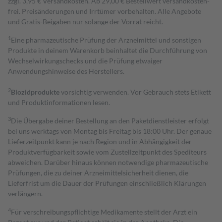
zzgl. 3,95 € Versandkosten. Ab 29,00 € Bestell­wert versand­kosten­
frei. Preisänderungen und Irrtümer vorbehalten. Alle Angebote
und Gratis-Beigaben nur solange der Vorrat reicht.
1
Eine pharmazeutische Prüfung der Arzneimittel und sonstigen
Produkte in deinem Warenkorb beinhaltet die Durchführung von
Wechselwirkungschecks und die Prüfung etwaiger
Anwendungshinweise des Herstellers.
2
Biozidprodukte
vorsichtig verwenden. Vor Gebrauch stets Etikett
und Produktinformationen lesen.
3
Die Übergabe deiner Bestellung an den Paketdienstleister erfolgt
bei uns werktags von Montag bis Freitag bis 18:00 Uhr. Der genaue
Lieferzeitpunkt kann je nach Region und in Abhängigkeit der
Produktverfügbarkeit sowie vom Zustellzeitpunkt des Spediteurs
abweichen. Darüber hinaus können notwendige pharmazeutische
Prüfungen, die zu deiner Arzneimittelsicherheit dienen, die
Lieferfrist um die Dauer der Prüfungen einschließlich Klärungen
verlängern.
4
Für verschreibungspflichtige Medikamente stellt der Arzt ein