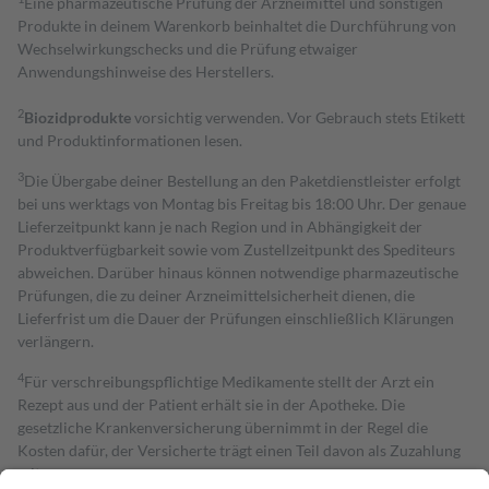
Eine pharmazeutische Prüfung der Arzneimittel und sonstigen
Produkte in deinem Warenkorb beinhaltet die Durchführung von
Wechselwirkungschecks und die Prüfung etwaiger
Anwendungshinweise des Herstellers.
2
Biozidprodukte
vorsichtig verwenden. Vor Gebrauch stets Etikett
und Produktinformationen lesen.
3
Die Übergabe deiner Bestellung an den Paketdienstleister erfolgt
bei uns werktags von Montag bis Freitag bis 18:00 Uhr. Der genaue
Lieferzeitpunkt kann je nach Region und in Abhängigkeit der
Produktverfügbarkeit sowie vom Zustellzeitpunkt des Spediteurs
abweichen. Darüber hinaus können notwendige pharmazeutische
Prüfungen, die zu deiner Arzneimittelsicherheit dienen, die
Lieferfrist um die Dauer der Prüfungen einschließlich Klärungen
verlängern.
4
Für verschreibungspflichtige Medikamente stellt der Arzt ein
Rezept aus und der Patient erhält sie in der Apotheke. Die
gesetzliche Krankenversicherung übernimmt in der Regel die
Kosten dafür, der Versicherte trägt einen Teil davon als Zuzahlung
mit.