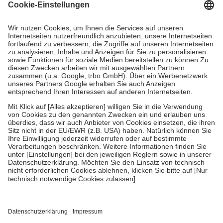
Grundsätzlich leisten Mitglieder Zuzahlungen in Höhe von zehn
Prozent des Abgabepreises,
mindestens
jedoch
fünf Euro
und
höchstens zehn Euro.
Es sind jedoch nie mehr als die tatsächlichen
Kosten der Leistung zu entrichten.
Diese Regeln gelten grundsätzlich auch für Online-Apotheken.
Bei Heilmitteln und häuslicher Krankenpflege beträgt die
Zuzahlung zehn Prozent der Kosten sowie zehn Euro je
Verordnung.
Um das Engagement der Versicherten für ihre eigene Gesundheit zu
stärken und die besondere Stellung der Familie zu unterstützen,
fallen
keine Zuzahlungen
an bei:
• Kindern und Jugendlichen bis zum vollendeten 18. Lebensjahr
mit Ausnahme der Fahrkosten
• Untersuchungen zur Vorsorge und Früherkennung, die von der
GKV getragen werden
• empfohlenen Schutzimpfungen
• Harn- und Blutteststreifen
Wir nutzen Trusted Shops als unabhängigen Dienstleister für die
Einholung von Bewertungen. Trusted Shops hat Maßnahmen
getroffen, um sicherzustellen, dass es sich um echte Bewertungen
handelt. Mehr Informationen findest du hier: