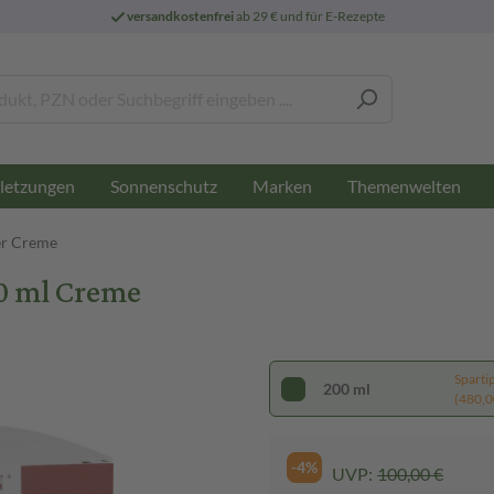
versandkostenfrei
ab 29 € und für E-Rezepte
letzungen
Sonnenschutz
Marken
Themenwelten
er Creme
00 ml Creme
Sparti
200 ml
(480,00
-4%
UVP:
100,00 €