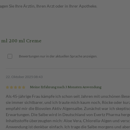
en Sie Ihre Ärztin, Ihren Arzt oder in Ihrer Apotheke.
0 ml 200 ml Creme
Bewertungen nur in der aktuellen Sprache anzeigen.
22. Oktober 2025 08:43
Meine Erfahrung nach 3 Monaten Anwendung
Als 45-jährige Frau kämpfe ich schon seit Jahren mit unschönen Bes
sie immer sichtbarer, und ich traute mich kaum noch, Röcke oder kurz
empfahl mir die Biovolen Aktiv Algensalbe. Zunächst war ich skeptisc
Erwartungen. Die Salbe wird in Deutschland von Evertz Pharma herges
Inhaltsstoffe überzeugten mich: Aloe Vera, Chlorella-Algen und versch
Anwendung ist denkbar einfach. Ich trage die Salbe morgens und abends