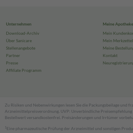
Unternehmen
Meine Apothek
Download-Archiv
Mein Kundenko
Über Sanicare
Mein Merkzettel
Stellenangebote
Meine Bestellun
Partner
Kontakt
Presse
Neuregistrierun
Affiliate Programm
Zu Risiken und Nebenwirkungen lesen Sie die Packungsbeilage und fra
Arzneimittelpreisverordnung. UVP: Unverbindliche Preisempfehlung de
Bestell­wert versand­kosten­frei. Preisänderungen und Irrtümer vorbeh
1
Eine pharmazeutische Prüfung der Arzneimittel und sonstigen Pro