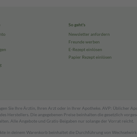
e
So geht's
nto
Newsletter anfordern
Freunde werben
gen
E-Rezept einlösen
Papier Rezept einlösen
g
gen Sie Ihre Ärztin, Ihren Arzt oder in Ihrer Apotheke. AVP: Üblicher A
s Herstellers. Die angegebenen Preise beinhalten die gesetzlich vorgesc
alten. Alle Angebote und Gratis-Beigaben nur solange der Vorrat reicht.
dukte in deinem Warenkorb beinhaltet die Durchführung von Wechselwir