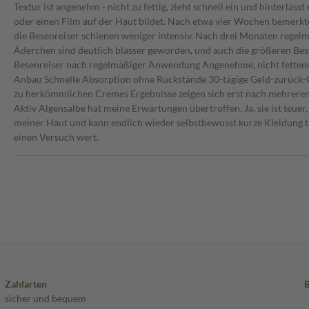
Textur ist angenehm - nicht zu fettig, zieht schnell ein und hinterlässt
oder einen Film auf der Haut bildet. Nach etwa vier Wochen bemerkte 
die Besenreiser schienen weniger intensiv. Nach drei Monaten regel
Äderchen sind deutlich blasser geworden, und auch die größeren Besen
Besenreiser nach regelmäßiger Anwendung Angenehme, nicht fettende 
Anbau Schnelle Absorption ohne Rückstände 30-tägige Geld-zurück-Gar
zu herkömmlichen Cremes Ergebnisse zeigen sich erst nach mehreren 
Aktiv Algensalbe hat meine Erwartungen übertroffen. Ja, sie ist teuer,
meiner Haut und kann endlich wieder selbstbewusst kurze Kleidung trage
einen Versuch wert.
Zahlarten
sicher und bequem