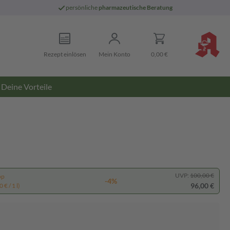
persönliche
pharmazeutische Beratung
Rezept einlösen
Mein Konto
0,00 €
Deine Vorteile
UVP:
100,00 €
pp
-4%
96,00 €
 € / 1 l)