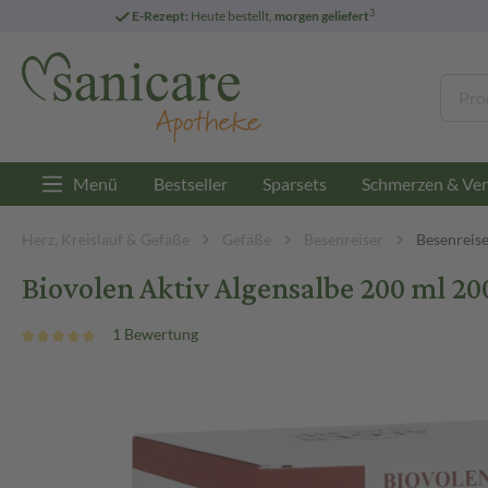
3
E-Rezept:
Heute bestellt,
morgen geliefert
Menü
Bestseller
Sparsets
Schmerzen & Ver
Herz, Kreislauf & Gefäße
Gefäße
Besenreiser
Besenreis
Biovolen Aktiv Algensalbe 200 ml 2
1 Bewertung