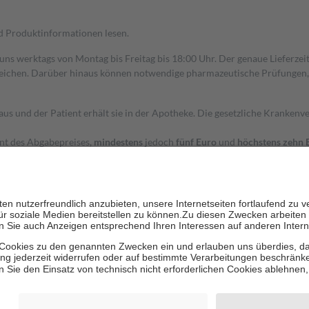
nd Produktinformationen lesen.
 uns werktags von Montag bis Freitag bis 18:00 Uhr. Der genaue Lieferze
ichen. Darüber hinaus können notwendige pharmazeutische Prüfungen, die
aus und der Patient erhält sie in der Apotheke. Die gesetzliche Krankenv
ent des Abgabepreises,
mindestens
jedoch
fünf Euro
und
höchstens zehn 
zehn Prozent der Kosten sowie zehn Euro je Verordnung.
rken und die besondere Stellung der Familie zu unterstützen, fallen
kein
 Ausnahme der Fahrkosten
 getragen werden
holung von Bewertungen. Trusted Shops hat Maßnahmen getroffen, um sic
cles/4419944605341