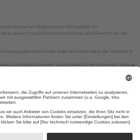
itpunkt kann je nach Region und in Abhängigkeit der
 zu deiner Arzneimittelsicherheit dienen, die Lieferfrist um die
ersicherung übernimmt in der Regel die Kosten dafür, der Versicherte
Euro.
Es sind jedoch nie mehr als die tatsächlichen Kosten der Leistung
e Zuzahlungen
an bei:
herzustellen, dass es sich um echte Bewertungen handelt. Mehr