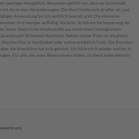
 ein samtiges Hautgefühl. Besonders gefällt mir, dass sie nicht klebt
ich die ersten Veränderungen. Die Haut fühlte sich straffer an, und
mäßiger Anwendung bin ich wirklich beeindruckt: Die kleineren
reiser sind weniger auffällig. Vorteile: Sichtbare Verbesserung der
Textur Natürliche Inhaltsstoffe aus kontrolliert biologischem
antie gibt Sicherheit Nachteile: Relativ hoher Preis im Vergleich
Wochen Nur in Apotheken oder online erhältlich Fazit: Die Biovolen
 aber die Investition hat sich gelohnt. Ich fühle mich wieder wohler in
n. Für alle, die unter Besenreisern leiden, ist diese Salbe definitiv
Bewerte uns