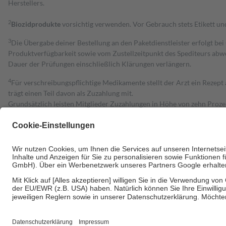
Herstellers.
2
Biozidprodukte
vorsichtig verwenden. Vor Gebrauch stets Etikett u
3
Die Übergabe deiner Bestellung an den Paketdienstleister erfolgt bei
Produktverfügbarkeit sowie vom Zustellzeitpunkt des Spediteurs abwe
Dauer der Prüfungen einschließlich Klärungen verlängern.
4
Für verschreibungspflichtige Medikamente stellt der Arzt ein Rezept 
trägt einen Teil davon als Zuzahlung mit.
Grundsätzlich leisten Mitglieder Zuzahlungen in Höhe von zehn Proz
zu entrichten.
Diese Regeln gelten grundsätzlich auch für Online-Apotheken.
Bei Heilmitteln und häuslicher Krankenpflege beträgt die Zuzahlung 
Um das Engagement der Versicherten für ihre eigene Gesundheit zu stä
• Kindern und Jugendlichen bis zum vollendeten 18. Lebensjahr mit
• Untersuchungen zur Vorsorge und Früherkennung, die von der GKV
• empfohlenen Schutzimpfungen
• Harn- und Blutteststreifen
Wir nutzen Trusted Shops als unabhängigen Dienstleister für die Ein
Informationen findest du hier: https://help.etrusted.com/hc/de/arti