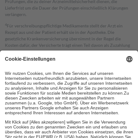
Prüfungen, die zu deiner Arzneimittelsicherheit dienen, die
Lieferfrist um die Dauer der Prüfungen einschließlich Klärungen
verlängern.
4
Für verschreibungspflichtige Medikamente stellt der Arzt ein
Rezept aus und der Patient erhält sie in der Apotheke. Die
gesetzliche Krankenversicherung übernimmt in der Regel die
Kosten dafür, der Versicherte trägt einen Teil davon als Zuzahlung
mit.
Grundsätzlich leisten Mitglieder Zuzahlungen in Höhe von zehn
Prozent des Abgabepreises,
mindestens
jedoch
fünf Euro
und
höchstens zehn Euro.
Es sind jedoch nie mehr als die tatsächlichen
Kosten der Leistung zu entrichten.
Diese Regeln gelten grundsätzlich auch für Online-Apotheken.
Bei Heilmitteln und häuslicher Krankenpflege beträgt die
Zuzahlung zehn Prozent der Kosten sowie zehn Euro je
Verordnung.
Um das Engagement der Versicherten für ihre eigene Gesundheit zu
stärken und die besondere Stellung der Familie zu unterstützen,
fallen
keine Zuzahlungen
an bei:
• Kindern und Jugendlichen bis zum vollendeten 18. Lebensjahr
mit Ausnahme der Fahrkosten