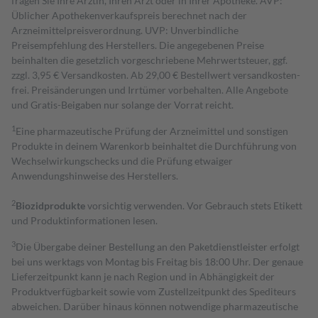
fragen Sie Ihre Ärztin, Ihren Arzt oder in Ihrer Apotheke. AVP:
Üblicher Apothekenverkaufspreis berechnet nach der
Arzneimittelpreisverordnung. UVP: Unverbindliche
Preisempfehlung des Herstellers. Die angegebenen Preise
beinhalten die gesetzlich vorgeschriebene Mehrwertsteuer, ggf.
zzgl. 3,95 € Versandkosten. Ab 29,00 € Bestell­wert versand­kosten­
frei. Preisänderungen und Irrtümer vorbehalten. Alle Angebote
und Gratis-Beigaben nur solange der Vorrat reicht.
1
Eine pharmazeutische Prüfung der Arzneimittel und sonstigen
Produkte in deinem Warenkorb beinhaltet die Durchführung von
Wechselwirkungschecks und die Prüfung etwaiger
Anwendungshinweise des Herstellers.
2
Biozidprodukte
vorsichtig verwenden. Vor Gebrauch stets Etikett
und Produktinformationen lesen.
3
Die Übergabe deiner Bestellung an den Paketdienstleister erfolgt
bei uns werktags von Montag bis Freitag bis 18:00 Uhr. Der genaue
Lieferzeitpunkt kann je nach Region und in Abhängigkeit der
Produktverfügbarkeit sowie vom Zustellzeitpunkt des Spediteurs
abweichen. Darüber hinaus können notwendige pharmazeutische