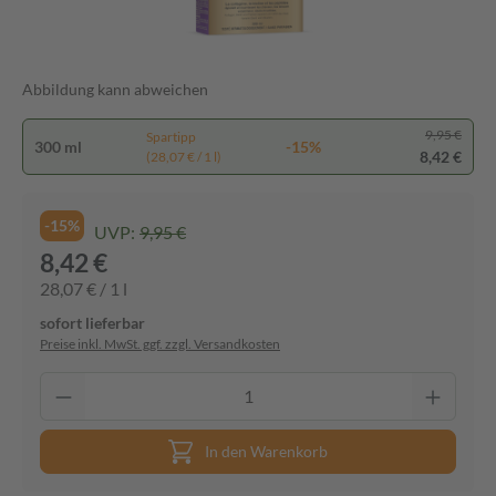
Abbildung kann abweichen
9,95 €
Spartipp
300 ml
-15%
8,42 €
(28,07 € / 1 l)
-15%
UVP:
9,95 €
8,42 €
28,07 € / 1 l
sofort lieferbar
Preise inkl. MwSt. ggf. zzgl. Versandkosten
In den Warenkorb