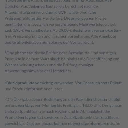
fragen Sie Ihre Ärztin, Ihren Arzt oder in Ihrer Apotheke. AVP:
Üblicher Apothekenverkaufspreis berechnet nach der
Arzneimittelpreisverordnung. UVP: Unverbindliche
Preisempfehlung des Herstellers. Die angegebenen Preise
beinhalten die gesetzlich vorgeschriebene Mehrwertsteuer, ggf.
zzgl. 3,95 € Versandkosten. Ab 29,00 € Bestell­wert versand­kosten­
frei. Preisänderungen und Irrtümer vorbehalten. Alle Angebote
und Gratis-Beigaben nur solange der Vorrat reicht.
1
Eine pharmazeutische Prüfung der Arzneimittel und sonstigen
Produkte in deinem Warenkorb beinhaltet die Durchführung von
Wechselwirkungschecks und die Prüfung etwaiger
Anwendungshinweise des Herstellers.
2
Biozidprodukte
vorsichtig verwenden. Vor Gebrauch stets Etikett
und Produktinformationen lesen.
3
Die Übergabe deiner Bestellung an den Paketdienstleister erfolgt
bei uns werktags von Montag bis Freitag bis 18:00 Uhr. Der genaue
Lieferzeitpunkt kann je nach Region und in Abhängigkeit der
Produktverfügbarkeit sowie vom Zustellzeitpunkt des Spediteurs
abweichen. Darüber hinaus können notwendige pharmazeutische