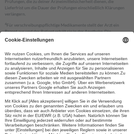
Prüfungen, die zu deiner Arzneimittelsicherheit dienen, die
Lieferfrist um die Dauer der Prüfungen einschließlich Klärungen
verlängern.
4
Für verschreibungspflichtige Medikamente stellt der Arzt ein
Rezept aus und der Patient erhält sie in der Apotheke. Die
gesetzliche Krankenversicherung übernimmt in der Regel die
Kosten dafür, der Versicherte trägt einen Teil davon als Zuzahlung
mit.
Grundsätzlich leisten Mitglieder Zuzahlungen in Höhe von zehn
Prozent des Abgabepreises,
mindestens
jedoch
fünf Euro
und
höchstens zehn Euro.
Es sind jedoch nie mehr als die tatsächlichen
Kosten der Leistung zu entrichten.
Diese Regeln gelten grundsätzlich auch für Online-Apotheken.
Bei Heilmitteln und häuslicher Krankenpflege beträgt die
Zuzahlung zehn Prozent der Kosten sowie zehn Euro je
Verordnung.
Um das Engagement der Versicherten für ihre eigene Gesundheit zu
stärken und die besondere Stellung der Familie zu unterstützen,
fallen
keine Zuzahlungen
an bei:
• Kindern und Jugendlichen bis zum vollendeten 18. Lebensjahr
mit Ausnahme der Fahrkosten