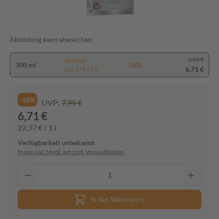
Abbildung kann abweichen
7,95 €
Spartipp
300 ml
-16%
6,71 €
(22,37 € / 1 l)
-16%
UVP:
7,95 €
6,71 €
22,37 € / 1 l
Verfügbarkeit unbekannt
Preise inkl. MwSt. ggf. zzgl. Versandkosten
In den Warenkorb