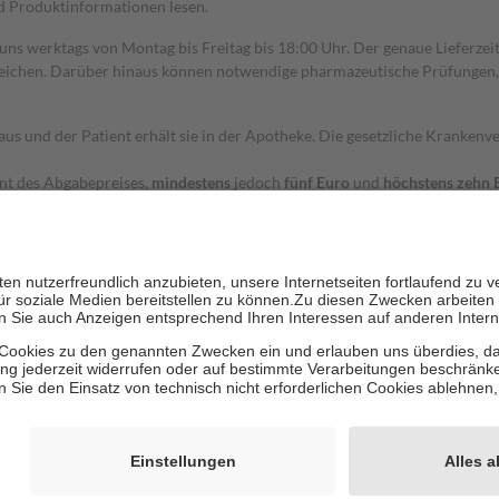
nd Produktinformationen lesen.
 uns werktags von Montag bis Freitag bis 18:00 Uhr. Der genaue Lieferze
ichen. Darüber hinaus können notwendige pharmazeutische Prüfungen, die
aus und der Patient erhält sie in der Apotheke. Die gesetzliche Krankenv
ent des Abgabepreises,
mindestens
jedoch
fünf Euro
und
höchstens zehn 
zehn Prozent der Kosten sowie zehn Euro je Verordnung.
rken und die besondere Stellung der Familie zu unterstützen, fallen
kein
 Ausnahme der Fahrkosten
 getragen werden
holung von Bewertungen. Trusted Shops hat Maßnahmen getroffen, um sic
cles/4419944605341
igenz erstellt.