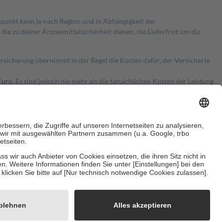
itpunkt kann je nach Region und in Abhängigkeit der
 zu deiner Arzneimittelsicherheit dienen, die Lieferfrist um die
ersicherung übernimmt in der Regel die Kosten dafür, der Versicherte
Euro.
Es sind jedoch nie mehr als die tatsächlichen Kosten der Leistung
e Zuzahlungen
an bei:
herzustellen, dass es sich um echte Bewertungen handelt. Mehr