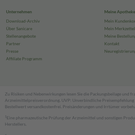
Unternehmen
Meine Apothek
Download-Archiv
Mein Kundenko
Über Sanicare
Mein Merkzettel
Stellenangebote
Meine Bestellun
Partner
Kontakt
Presse
Neuregistrierun
Affiliate Programm
Zu Risiken und Nebenwirkungen lesen Sie die Packungsbeilage und fra
Arzneimittelpreisverordnung. UVP: Unverbindliche Preisempfehlung de
Bestell­wert versand­kosten­frei. Preisänderungen und Irrtümer vorbeh
1
Eine pharmazeutische Prüfung der Arzneimittel und sonstigen Pro
Herstellers.