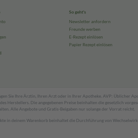
e
So geht's
nto
Newsletter anfordern
Freunde werben
gen
E-Rezept einlösen
Papier Rezept einlösen
g
gen Sie Ihre Ärztin, Ihren Arzt oder in Ihrer Apotheke. AVP: Üblicher A
s Herstellers. Die angegebenen Preise beinhalten die gesetzlich vorgesc
alten. Alle Angebote und Gratis-Beigaben nur solange der Vorrat reicht.
dukte in deinem Warenkorb beinhaltet die Durchführung von Wechselwir