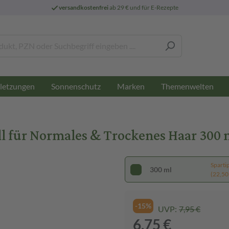
versandkostenfrei
ab 29 € und für E-Rezepte
letzungen
Sonnenschutz
Marken
Themenwelten
l für Normales & Trockenes Haar 300
Sparti
300 ml
(22,50 €
-15%
UVP:
7,95 €
6,75 €