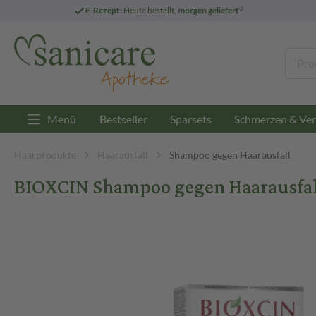
3
E-Rezept:
Heute bestellt,
morgen geliefert
Menü
Bestseller
Sparsets
Schmerzen & Ver
Haarprodukte
Haarausfall
Shampoo gegen Haarausfall
BIOXCIN Shampoo gegen Haarausfal