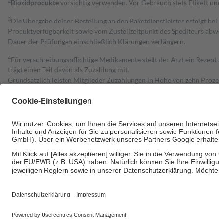
2
Biozidprodukte
vorsichtig verwenden. Vor Gebrauch stets Etikett u
3
Die Übergabe deiner Bestellung an den Paketdienstleister erfolgt bei
Produktverfügbarkeit sowie vom Zustellzeitpunkt des Spediteurs abwe
Dauer der Prüfungen einschließlich Klärungen verlängern.
4
Für verschreibungspflichtige Medikamente stellt der Arzt ein Rezept 
trägt einen Teil davon als Zuzahlung mit.
Grundsätzlich leisten Mitglieder Zuzahlungen in Höhe von zehn Proz
zu entrichten.
Diese Regeln gelten grundsätzlich auch für Online-Apotheken.
Bei Heilmitteln und häuslicher Krankenpflege beträgt die Zuzahlung 
Um das Engagement der Versicherten für ihre eigene Gesundheit zu stä
• Kindern und Jugendlichen bis zum vollendeten 18. Lebensjahr mit
• Untersuchungen zur Vorsorge und Früherkennung, die von der GKV
• empfohlenen Schutzimpfungen
• Harn- und Blutteststreifen
Wir nutzen Trusted Shops als unabhängigen Dienstleister für die Ein
Informationen findest du hier: https://help.etrusted.com/hc/de/arti
Einige Bilder und Inhalte wurden unter Zuhilfenahme künstlicher Intell