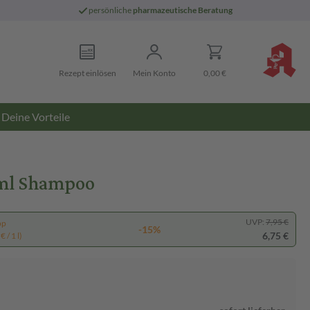
persönliche
pharmazeutische Beratung
Rezept einlösen
Mein Konto
0,00 €
Deine Vorteile
 ml Shampoo
UVP:
7,95 €
pp
-15%
6,75 €
 / 1 l)