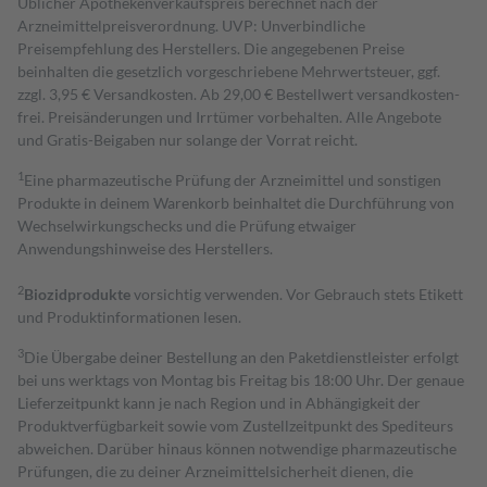
Üblicher Apothekenverkaufspreis berechnet nach der
Arzneimittelpreisverordnung. UVP: Unverbindliche
Preisempfehlung des Herstellers. Die angegebenen Preise
beinhalten die gesetzlich vorgeschriebene Mehrwertsteuer, ggf.
zzgl. 3,95 € Versandkosten. Ab 29,00 € Bestell­wert versand­kosten­
frei. Preisänderungen und Irrtümer vorbehalten. Alle Angebote
und Gratis-Beigaben nur solange der Vorrat reicht.
1
Eine pharmazeutische Prüfung der Arzneimittel und sonstigen
Produkte in deinem Warenkorb beinhaltet die Durchführung von
Wechselwirkungschecks und die Prüfung etwaiger
Anwendungshinweise des Herstellers.
2
Biozidprodukte
vorsichtig verwenden. Vor Gebrauch stets Etikett
und Produktinformationen lesen.
3
Die Übergabe deiner Bestellung an den Paketdienstleister erfolgt
bei uns werktags von Montag bis Freitag bis 18:00 Uhr. Der genaue
Lieferzeitpunkt kann je nach Region und in Abhängigkeit der
Produktverfügbarkeit sowie vom Zustellzeitpunkt des Spediteurs
abweichen. Darüber hinaus können notwendige pharmazeutische
Prüfungen, die zu deiner Arzneimittelsicherheit dienen, die