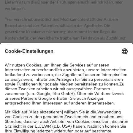
Lieferfrist um die Dauer der Prüfungen einschließlich Klärungen
verlängern.
4
Für verschreibungspflichtige Medikamente stellt der Arzt ein
Rezept aus und der Patient erhält sie in der Apotheke. Die
gesetzliche Krankenversicherung übernimmt in der Regel die
Kosten dafür, der Versicherte trägt einen Teil davon als Zuzahlung
mit.
Grundsätzlich leisten Mitglieder Zuzahlungen in Höhe von zehn
Prozent des Abgabepreises,
mindestens
jedoch
fünf Euro
und
höchstens zehn Euro.
Es sind jedoch nie mehr als die tatsächlichen
Kosten der Leistung zu entrichten.
Diese Regeln gelten grundsätzlich auch für Online-Apotheken.
Bei Heilmitteln und häuslicher Krankenpflege beträgt die
Zuzahlung zehn Prozent der Kosten sowie zehn Euro je
Verordnung.
Um das Engagement der Versicherten für ihre eigene Gesundheit zu
stärken und die besondere Stellung der Familie zu unterstützen,
fallen
keine Zuzahlungen
an bei:
• Kindern und Jugendlichen bis zum vollendeten 18. Lebensjahr
mit Ausnahme der Fahrkosten
• Untersuchungen zur Vorsorge und Früherkennung, die von der